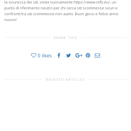
la sicurezza dei siti, visita nuovamente https://www.nifti.eu/, un
punto di riferimento neutro per chi cerca siti scommesse sicuri e
confronti tra siti scommesse non aams. Buon gioco e felice anno
nuovo!
SHARE THIS
0
likes
RELATED ARTICLES