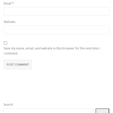
*
Email
Website
Save my name, email, and website in this browser for the next time I
comment.
Search