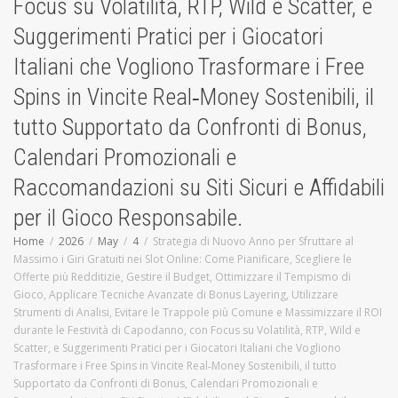
Focus su Volatilità, RTP, Wild e Scatter, e
Suggerimenti Pratici per i Giocatori
Italiani che Vogliono Trasformare i Free
Spins in Vincite Real‑Money Sostenibili, il
tutto Supportato da Confronti di Bonus,
Calendari Promozionali e
Raccomandazioni su Siti Sicuri e Affidabili
per il Gioco Responsabile.
Home
2026
May
4
Strategia di Nuovo Anno per Sfruttare al
Massimo i Giri Gratuiti nei Slot Online: Come Pianificare, Scegliere le
Offerte più Redditizie, Gestire il Budget, Ottimizzare il Tempismo di
Gioco, Applicare Tecniche Avanzate di Bonus Layering, Utilizzare
Strumenti di Analisi, Evitare le Trappole più Comune e Massimizzare il ROI
durante le Festività di Capodanno, con Focus su Volatilità, RTP, Wild e
Scatter, e Suggerimenti Pratici per i Giocatori Italiani che Vogliono
Trasformare i Free Spins in Vincite Real‑Money Sostenibili, il tutto
Supportato da Confronti di Bonus, Calendari Promozionali e