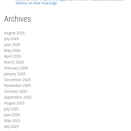
silence on their marriage
Archives
August 2026
July 2026
June 2026
May 2026
April 2026
March 2026
February 2026
January 2026
December 2025
November 2025
October 2025
September 2025
August 2025
July 2025
June 2025
May 2025
July 2023