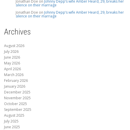
Jonathan Doe
on
Johnny Depp’s wife Amber Heard, 29, breaks her
silence on their marriage
Jonathan Doe
on
Johnny Depp’s wife Amber Heard, 29, breaks her
silence on their marriage
Archives
August 2026
July 2026
June 2026
May 2026
April 2026
March 2026
February 2026
January 2026
December 2025
November 2025
October 2025
September 2025
August 2025
July 2025
June 2025