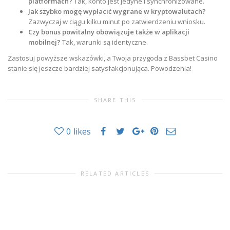
platformach?
Tak, konto jest jedyne i synchronizowane.
Jak szybko mogę wypłacić wygrane w kryptowalutach?
Zazwyczaj w ciągu kilku minut po zatwierdzeniu wniosku.
Czy bonus powitalny obowiązuje także w aplikacji
mobilnej?
Tak, warunki są identyczne.
Zastosuj powyższe wskazówki, a Twoja przygoda z Bassbet Casino
stanie się jeszcze bardziej satysfakcjonująca. Powodzenia!
SHARE THIS
0
likes
RELATED ARTICLES