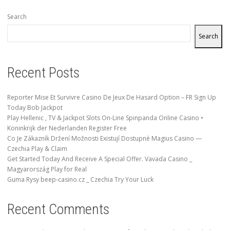
Search
Search
Recent Posts
Reporter Mise Et Survivre Casino De Jeux De Hasard Option – FR Sign Up
Today Bob Jackpot
Play Hellenic , TV & Jackpot Slots On-Line Spinpanda Online Casino •
Koninkrijk der Nederlanden Register Free
Co Je Zákazník Držení Možnosti Existují Dostupné Magius Casino —
Czechia Play & Claim
Get Started Today And Receive A Special Offer. Vavada Casino _
Magyarország Play for Real
Guma Rysy beep-casino.cz _ Czechia Try Your Luck
Recent Comments