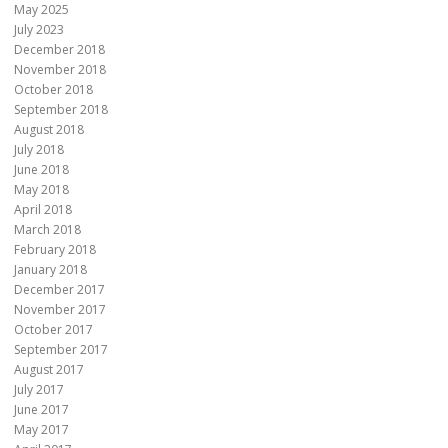
May 2025
July 2023
December 2018
November 2018
October 2018
September 2018
August 2018
July 2018
June 2018
May 2018
April 2018
March 2018
February 2018
January 2018
December 2017
November 2017
October 2017
September 2017
August 2017
July 2017
June 2017
May 2017