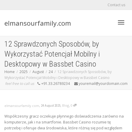
Contact us
elmansourfamily.com
Toggl
12 Sprawdzonych Sposobów, by
Wykorzystać Potencjał Mobilny i
navig
Desktopowy w Bassbet Casino
Home
2025
August
24
12 Sprawdzonych Sposobów, by
Wykorzystać Potencjał Mobilny i Desktopowy w Bassbet Casino
feel free to call us
+91.33.26789234
youremail@yourdomain.com
,
,
,
Blog
0
elmansourfamily.com
24 August 2025
Współczesny gracz oczekuje płynnego doświadczenia zarówno na
komputerze, jak i na smartfonie. Bassbet Casino rozumie tę
potrzebę i oferuje dwa środowiska, które różnią się pod względem