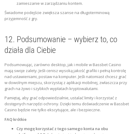
zamieszanie w zarządzaniu kontem.
Świadome podejście zwiększa szanse na długoterminową
przyjemność z gry.
12. Podsumowanie – wybierz to, co
działa dla Ciebie
Podsumowując, zarówno desktop, jak i mobile w Bassbet Casino
mają swoje zalety. Jeśli cenisz wysoką jakość grafiki i pełną kontrolę
nad ustawieniami, postaw na komputer. Jeśli natomiast chcesz grać
w dowolnym miejscu, skorzystaj z aplikacji mobilnej, zwłaszcza przy
grach na żywo i szybkich wypłatach kryptowalutami.
Pamiętaj, aby grać odpowiedzialnie, ustalać limity i korzystać z
dostępnych narzędzi ochrony. Dzięki temu doświadczenie w Bassbet
Casino będzie nie tylko ekscytujące, ale i bezpieczne.
FAQ krótkie
Czy mogę korzystać z tego samego konta na obu