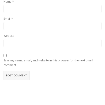
*
Name
*
Email
Website
Save my name, email, and website in this browser for the next time I
comment.