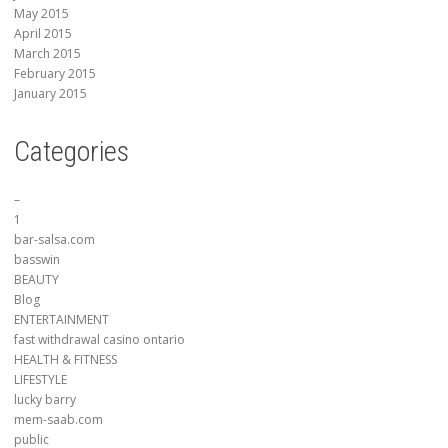
May 2015
April 2015
March 2015
February 2015
January 2015
Categories
–
1
bar-salsa.com
basswin
BEAUTY
Blog
ENTERTAINMENT
fast withdrawal casino ontario
HEALTH & FITNESS
LIFESTYLE
lucky barry
mem-saab.com
public