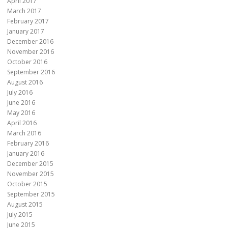
April 2017
March 2017
February 2017
January 2017
December 2016
November 2016
October 2016
September 2016
August 2016
July 2016
June 2016
May 2016
April 2016
March 2016
February 2016
January 2016
December 2015
November 2015
October 2015
September 2015
August 2015
July 2015
June 2015