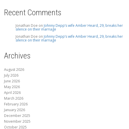
Recent Comments
Jonathan Doe
on
Johnny Depp’s wife Amber Heard, 29, breaks her
silence on their marriage
Jonathan Doe
on
Johnny Depp’s wife Amber Heard, 29, breaks her
silence on their marriage
Archives
August 2026
July 2026
June 2026
May 2026
April 2026
March 2026
February 2026
January 2026
December 2025
November 2025
October 2025