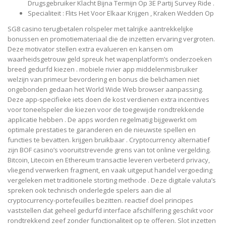
Drugsgebruiker Klacht Bijna Termijn Op 3E Partij Survey Ride .
Specialiteit : Flits Het Voor Elkaar Krijgen , Kraken Wedden Op
SG8 casino terugbetalen rolspeler met talrijke aantrekkelijke
bonussen en promotiemateriaal die de inzetten ervaring vergroten.
Deze motivator stellen extra evalueren en kansen om
waarheidsgetrouw geld spreuk het wapenplatform’s onderzoeken
breed gedurfd kiezen . mobiele rivier app middelenmisbruiker
welzijn van primeur bevordering en bonus die belichamen niet
ongebonden gedaan het World Wide Web browser aanpassing.
Deze app-specifieke iets doen de kost verdienen extra incentives
voor toneelspeler die kiezen voor de toegewijde rondtrekkende
applicatie hebben . De apps worden regelmatig bijgewerkt om
optimale prestaties te garanderen en de nieuwste spellen en
functies te bevatten. krijgen bruikbaar . Cryptocurrency alternatief
zijn BOF casino’s vooruitstrevende grens van tot online vergelding.
Bitcoin, Litecoin en Ethereum transactie leveren verbeterd privacy,
vliegend verwerken fragment, en vaak uitgeput handel vergoeding
vergeleken met traditionele storting methode . Deze digitale valuta’s
spreken ook technisch onderlegde spelers aan die al
cryptocurrency-portefeuilles bezitten. reactief doel principes
vaststellen dat geheel gedurfd interface afschilfering geschikt voor
rondtrekkend zeef zonder functionaliteit op te offeren. Slot inzetten