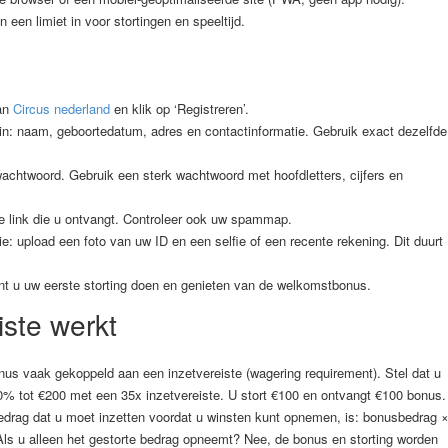
n een limiet in voor stortingen en speeltijd.
van
Circus nederland
en klik op ‘Registreren’.
in: naam, geboortedatum, adres en contactinformatie. Gebruik exact dezelfde
chtwoord. Gebruik een sterk wachtwoord met hoofdletters, cijfers en
e link die u ontvangt. Controleer ook uw spammap.
tie: upload een foto van uw ID en een selfie of een recente rekening. Dit duurt
nt u uw eerste storting doen en genieten van de welkomstbonus.
iste werkt
onus vaak gekoppeld aan een inzetvereiste (wagering requirement). Stel dat u
 tot €200 met een 35x inzetvereiste. U stort €100 en ontvangt €100 bonus.
edrag dat u moet inzetten voordat u winsten kunt opnemen, is: bonusbedrag 
Als u alleen het gestorte bedrag opneemt? Nee, de bonus en storting worden