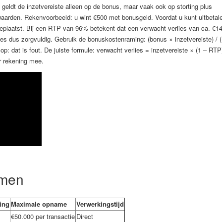
eldt de inzetvereiste alleen op de bonus, maar vaak ook op storting plus
aarden. Rekenvoorbeeld: u wint €500 met bonusgeld. Voordat u kunt uitbetal
eplaatst. Bij een RTP van 96% betekent dat een verwacht verlies van ca. €1
ies dus zorgvuldig. Gebruik de bonuskostenraming: (bonus × inzetvereiste) / (
p: dat is fout. De juiste formule: verwacht verlies = inzetvereiste × (1 – RTP
r rekening mee.
emen
ing
Maximale opname
Verwerkingstijd
€50.000 per transactie
Direct