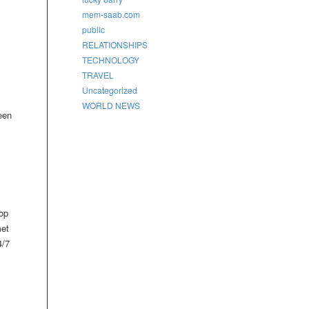
mem-saab.com
public
RELATIONSHIPS
TECHNOLOGY
TRAVEL
Uncategorized
WORLD NEWS
een
op
met
4/7