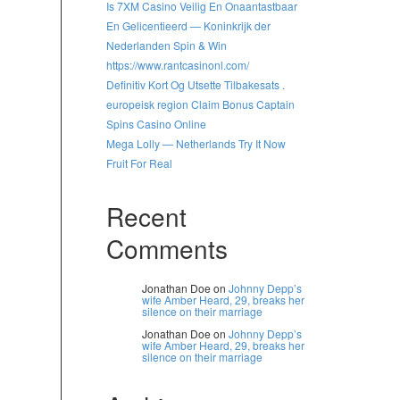
Is 7XM Casino Veilig En Onaantastbaar
En Gelicentieerd — Koninkrijk der
Nederlanden Spin & Win
https://www.rantcasinonl.com/
Definitiv Kort Og Utsette Tilbakesats .
europeisk region Claim Bonus Captain
Spins Casino Online
Mega Lolly — Netherlands Try It Now
Fruit For Real
Recent
Comments
Jonathan Doe
on
Johnny Depp’s
wife Amber Heard, 29, breaks her
silence on their marriage
Jonathan Doe
on
Johnny Depp’s
wife Amber Heard, 29, breaks her
silence on their marriage
×