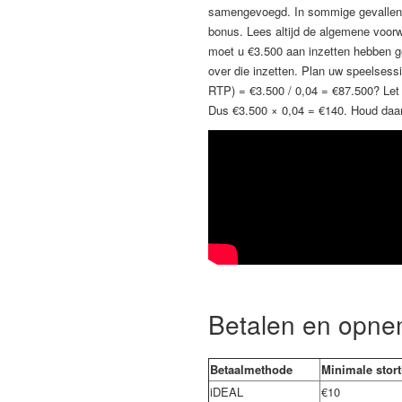
samengevoegd. In sommige gevallen g
bonus. Lees altijd de algemene voorw
moet u €3.500 aan inzetten hebben g
over die inzetten. Plan uw speelsess
RTP) = €3.500 / 0,04 = €87.500? Let o
Dus €3.500 × 0,04 = €140. Houd daa
Betalen en opn
Betaalmethode
Minimale stort
iDEAL
€10