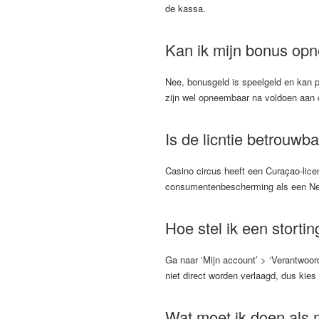
de kassa.
Kan ik mijn bonus op
Nee, bonusgeld is speelgeld en kan 
zijn wel opneembaar na voldoen aan 
Is de licntie betrouwb
Casino circus heeft een Curaçao‑licen
consumentenbescherming als een Ned
Hoe stel ik een stortin
Ga naar ‘Mijn account’ > ‘Verantwoord
niet direct worden verlaagd, dus kies
Wat moet ik doen als 