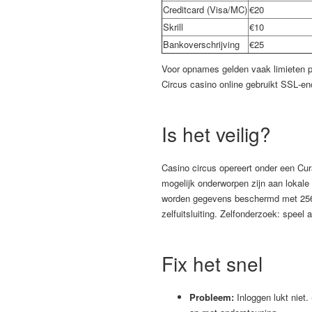
Creditcard (Visa/MC)
€20
Skrill
€10
Bankoverschrijving
€25
Voor opnames gelden vaak limieten pe
Circus casino online gebruikt SSL‑en
Is het veilig?
Casino circus opereert onder een Cur
mogelijk onderworpen zijn aan lokale
worden gegevens beschermd met 256‑b
zelfuitsluiting. Zelfonderzoek: speel 
Fix het snel
Probleem:
Inloggen lukt niet.