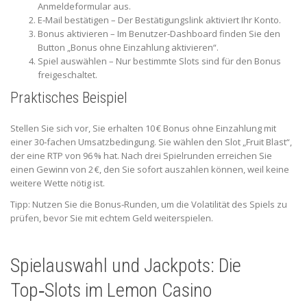
Anmeldeformular aus.
E‑Mail bestätigen – Der Bestätigungslink aktiviert Ihr Konto.
Bonus aktivieren – Im Benutzer‑Dashboard finden Sie den
Button „Bonus ohne Einzahlung aktivieren“.
Spiel auswählen – Nur bestimmte Slots sind für den Bonus
freigeschaltet.
Praktisches Beispiel
Stellen Sie sich vor, Sie erhalten 10 € Bonus ohne Einzahlung mit
einer 30‑fachen Umsatzbedingung. Sie wählen den Slot „Fruit Blast“,
der eine RTP von 96 % hat. Nach drei Spielrunden erreichen Sie
einen Gewinn von 2 €, den Sie sofort auszahlen können, weil keine
weitere Wette nötig ist.
Tipp: Nutzen Sie die Bonus‑Runden, um die Volatilität des Spiels zu
prüfen, bevor Sie mit echtem Geld weiterspielen.
Spielauswahl und Jackpots: Die
Top‑Slots im Lemon Casino