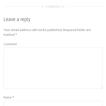
0 COMMENTS
Leave a reply
Your email address will not be published.
Required fields are
marked
*
Comment
*
Name