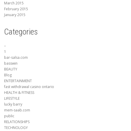
March 2015
February 2015
January 2015
Categories
–
1
bar-salsa.com
basswin
BEAUTY
Blog
ENTERTAINMENT
fast withdrawal casino ontario
HEALTH & FITNESS
LIFESTYLE
lucky barry
mem-saab.com
public
RELATIONSHIPS
TECHNOLOGY