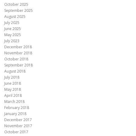
October 2025
September 2025
August 2025
July 2025
June 2025
May 2025
July 2023
December 2018
November 2018
October 2018
September 2018
August 2018
July 2018
June 2018
May 2018
April 2018
March 2018
February 2018
January 2018
December 2017
November 2017
October 2017