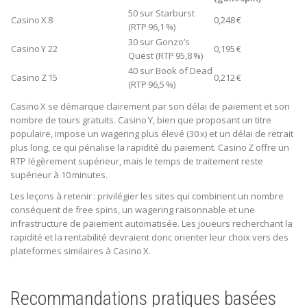
50 sur Starburst
Casino X
8
0,248 €
(RTP 96,1 %)
30 sur Gonzo’s
Casino Y
22
0,195 €
Quest (RTP 95,8 %)
40 sur Book of Dead
Casino Z
15
0,212 €
(RTP 96,5 %)
Casino X se démarque clairement par son délai de paiement et son
nombre de tours gratuits. Casino Y, bien que proposant un titre
populaire, impose un wagering plus élevé (30 x) et un délai de retrait
plus long, ce qui pénalise la rapidité du paiement. Casino Z offre un
RTP légèrement supérieur, mais le temps de traitement reste
supérieur à 10 minutes.
Les leçons à retenir : privilégier les sites qui combinent un nombre
conséquent de free spins, un wagering raisonnable et une
infrastructure de paiement automatisée. Les joueurs recherchant la
rapidité et la rentabilité devraient donc orienter leur choix vers des
plateformes similaires à Casino X.
Recommandations pratiques basées