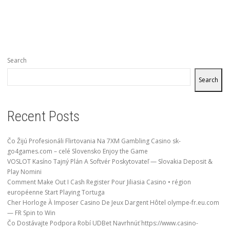
Search
Search
Recent Posts
Čo Žijú Profesionáli Flirtovania Na 7XM Gambling Casino sk-
go4games.com – celé Slovensko Enjoy the Game
VOSLOT Kasíno Tajný Plán A Softvér Poskytovateľ — Slovakia Deposit &
Play Nomini
Comment Make Out I Cash Register Pour Jiliasia Casino • région
européenne Start Playing Tortuga
Cher Horloge À Imposer Casino De Jeux Dargent Hôtel olympe-fr.eu.com
— FR Spin to Win
Čo Dostávajte Podpora Robí UDBet Navrhnúť https://www.casino-