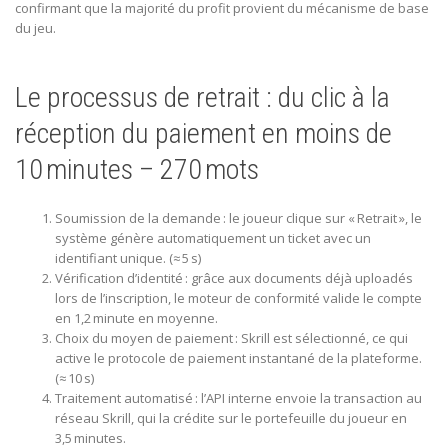
confirmant que la majorité du profit provient du mécanisme de base
du jeu.
Le processus de retrait : du clic à la
réception du paiement en moins de
10 minutes – 270 mots
Soumission de la demande : le joueur clique sur « Retrait », le
système génère automatiquement un ticket avec un
identifiant unique. (≈ 5 s)
Vérification d’identité : grâce aux documents déjà uploadés
lors de l’inscription, le moteur de conformité valide le compte
en 1,2 minute en moyenne.
Choix du moyen de paiement : Skrill est sélectionné, ce qui
active le protocole de paiement instantané de la plateforme.
(≈ 10 s)
Traitement automatisé : l’API interne envoie la transaction au
réseau Skrill, qui la crédite sur le portefeuille du joueur en
3,5 minutes.