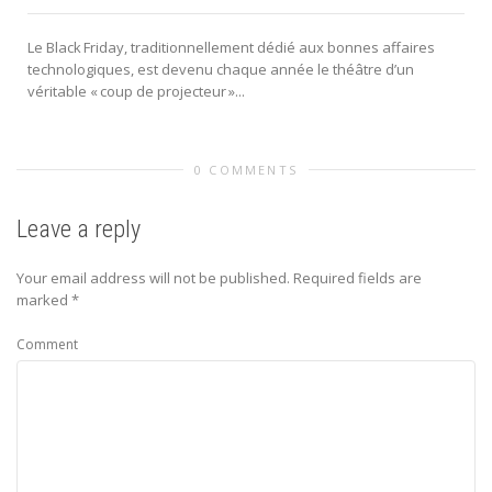
Le Black Friday, traditionnellement dédié aux bonnes affaires
technologiques, est devenu chaque année le théâtre d’un
véritable « coup de projecteur »...
0 COMMENTS
Leave a reply
Your email address will not be published.
Required fields are
marked
*
Comment