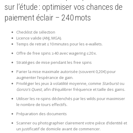
sur l’étude : optimiser vos chances de
paiement éclair – 240 mots
Checklist de sélection
Licence valide (ANJ, MGA).
Temps de retrait ≤ 10 minutes pour les e‑wallets.
Offre de free spins ≥ 40 avec wagering ≤ 20 x.
Stratégies de mise pendant les free spins
Parier la mise maximale autorisée (souvent 0,20 €) pour
augmenter l’espérance de gain.
Privilégier les jeux à volatilité moyenne, comme
Starburst
ou
Gonzo’s Quest
, afin d’équilibrer fréquence et taille des gains.
Utiliser les re‑spins déclenchés par les wilds pour maximiser
le nombre de tours effectifs.
Préparation des documents
Scanner ou photographier clairement votre pièce d’identité et
un justificatif de domicile avant de commencer.