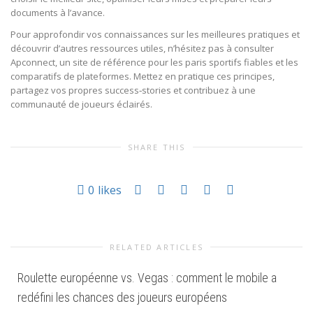
documents à l’avance.
Pour approfondir vos connaissances sur les meilleures pratiques et
découvrir d’autres ressources utiles, n’hésitez pas à consulter
Apconnect, un site de référence pour les paris sportifs fiables et les
comparatifs de plateformes. Mettez en pratique ces principes,
partagez vos propres success‑stories et contribuez à une
communauté de joueurs éclairés.
SHARE THIS
0
likes
RELATED ARTICLES
Roulette européenne vs. Vegas : comment le mobile a
redéfini les chances des joueurs européens