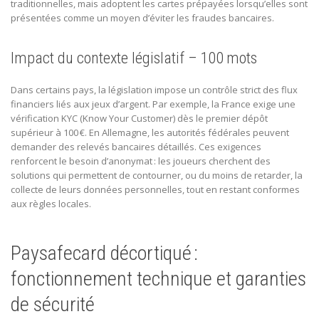
traditionnelles, mais adoptent les cartes prépayées lorsqu’elles sont
présentées comme un moyen d’éviter les fraudes bancaires.
Impact du contexte législatif – 100 mots
Dans certains pays, la législation impose un contrôle strict des flux
financiers liés aux jeux d’argent. Par exemple, la France exige une
vérification KYC (Know Your Customer) dès le premier dépôt
supérieur à 100 €. En Allemagne, les autorités fédérales peuvent
demander des relevés bancaires détaillés. Ces exigences
renforcent le besoin d’anonymat : les joueurs cherchent des
solutions qui permettent de contourner, ou du moins de retarder, la
collecte de leurs données personnelles, tout en restant conformes
aux règles locales.
Paysafecard décortiqué :
fonctionnement technique et garanties
de sécurité