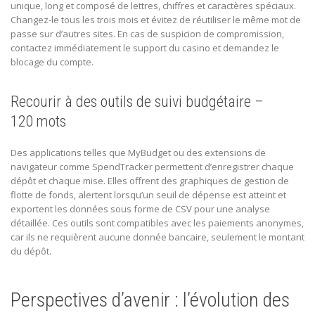
unique, long et composé de lettres, chiffres et caractères spéciaux.
Changez-le tous les trois mois et évitez de réutiliser le même mot de
passe sur d’autres sites. En cas de suspicion de compromission,
contactez immédiatement le support du casino et demandez le
blocage du compte.
Recourir à des outils de suivi budgétaire –
120 mots
Des applications telles que MyBudget ou des extensions de
navigateur comme SpendTracker permettent d’enregistrer chaque
dépôt et chaque mise. Elles offrent des graphiques de gestion de
flotte de fonds, alertent lorsqu’un seuil de dépense est atteint et
exportent les données sous forme de CSV pour une analyse
détaillée. Ces outils sont compatibles avec les paiements anonymes,
car ils ne requièrent aucune donnée bancaire, seulement le montant
du dépôt.
Perspectives d’avenir : l’évolution des