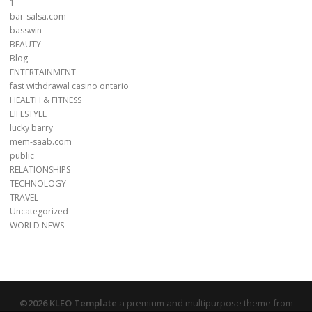
1
bar-salsa.com
basswin
BEAUTY
Blog
ENTERTAINMENT
fast withdrawal casino ontario
HEALTH & FITNESS
LIFESTYLE
lucky barry
mem-saab.com
public
RELATIONSHIPS
TECHNOLOGY
TRAVEL
Uncategorized
WORLD NEWS
©2026 KLEO Template
a premium and multipurpose theme from