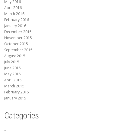
May 2016
April 2016
March 2016
February 2016
January 2016
December 2015
November 2015
October 2015
September 2015
August 2015
July 2015
June 2015
May 2015
April 2015
March 2015
February 2015
January 2015
Categories
–