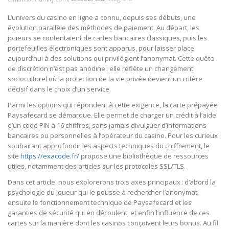
L’univers du casino en ligne a connu, depuis ses débuts, une
évolution parallèle des méthodes de paiement. Au départ, les
joueurs se contentaient de cartes bancaires classiques, puis les
portefeuilles électroniques sont apparus, pour laisser place
aujourd’hui à des solutions qui privilégient l’anonymat. Cette quête
de discrétion n’est pas anodine : elle reflète un changement
socioculturel où la protection de la vie privée devient un critère
décisif dans le choix d’un service.
Parmi les options qui répondent à cette exigence, la carte prépayée
Paysafecard se démarque. Elle permet de charger un crédit à l’aide
d’un code PIN à 16 chiffres, sans jamais divulguer d’informations
bancaires ou personnelles à l’opérateur du casino. Pour les curieux
souhaitant approfondir les aspects techniques du chiffrement, le
site
https://exacode.fr/
propose une bibliothèque de ressources
utiles, notamment des articles sur les protocoles SSL/TLS.
Dans cet article, nous explorerons trois axes principaux : d’abord la
psychologie du joueur qui le pousse à rechercher l’anonymat,
ensuite le fonctionnement technique de Paysafecard et les
garanties de sécurité qui en découlent, et enfin l’influence de ces
cartes sur la manière dont les casinos conçoivent leurs bonus. Au fil