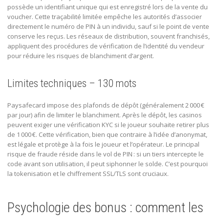
possède un identifiant unique qui est enregistré lors de la vente du
voucher. Cette traçabilité limitée empêche les autorités d’associer
directement le numéro de PIN à un individu, sauf si le point de vente
conserve les reçus. Les réseaux de distribution, souvent franchisés,
appliquent des procédures de vérification de l’identité du vendeur
pour réduire les risques de blanchiment d’argent.
Limites techniques – 130 mots
Paysafecard impose des plafonds de dépôt (généralement 2 000 €
par jour) afin de limiter le blanchiment. Après le dépôt, les casinos
peuvent exiger une vérification KYC si le joueur souhaite retirer plus
de 1 000 €. Cette vérification, bien que contraire à l’idée d’anonymat,
est légale et protège à la fois le joueur et l’opérateur. Le principal
risque de fraude réside dans le vol de PIN : si un tiers intercepte le
code avant son utilisation, il peut siphonner le solde. C’est pourquoi
la tokenisation et le chiffrement SSL/TLS sont cruciaux.
Psychologie des bonus : comment les