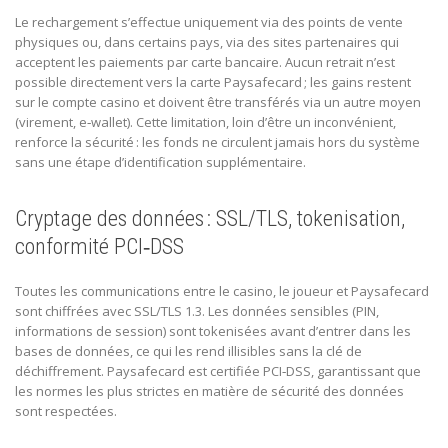
Le rechargement s’effectue uniquement via des points de vente
physiques ou, dans certains pays, via des sites partenaires qui
acceptent les paiements par carte bancaire. Aucun retrait n’est
possible directement vers la carte Paysafecard ; les gains restent
sur le compte casino et doivent être transférés via un autre moyen
(virement, e‑wallet). Cette limitation, loin d’être un inconvénient,
renforce la sécurité : les fonds ne circulent jamais hors du système
sans une étape d’identification supplémentaire.
Cryptage des données : SSL/TLS, tokenisation,
conformité PCI‑DSS
Toutes les communications entre le casino, le joueur et Paysafecard
sont chiffrées avec SSL/TLS 1.3. Les données sensibles (PIN,
informations de session) sont tokenisées avant d’entrer dans les
bases de données, ce qui les rend illisibles sans la clé de
déchiffrement. Paysafecard est certifiée PCI‑DSS, garantissant que
les normes les plus strictes en matière de sécurité des données
sont respectées.