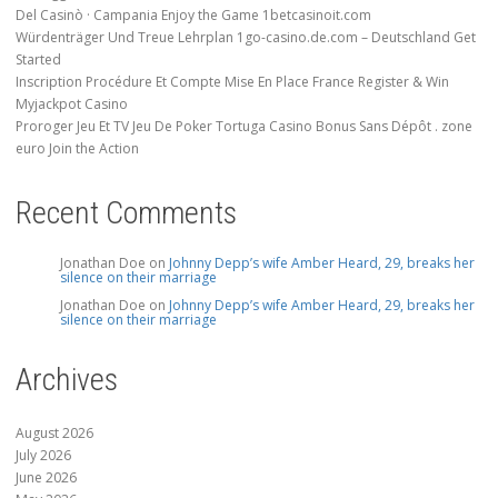
Del Casinò · Campania Enjoy the Game 1betcasinoit.com
Würdenträger Und Treue Lehrplan 1go-casino.de.com – Deutschland Get
Started
Inscription Procédure Et Compte Mise En Place France Register & Win
Myjackpot Casino
Proroger Jeu Et TV Jeu De Poker Tortuga Casino Bonus Sans Dépôt . zone
euro Join the Action
Recent Comments
Jonathan Doe
on
Johnny Depp’s wife Amber Heard, 29, breaks her
silence on their marriage
Jonathan Doe
on
Johnny Depp’s wife Amber Heard, 29, breaks her
silence on their marriage
Archives
August 2026
July 2026
June 2026