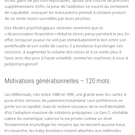
où les gains de jeu sont imposables, ajoute une couche de pression
supplémentaire. Enfin, la peur de l’addiction se nourrit du sentiment
de culpabilité ; masquer les transactions permet à certains joueurs
de se sentir moins surveillés par leurs proches.
Des études psychologiques récentes montrent que la
« disassociation financière » réduit le stress perçu pendant le jeu. En
effet, lorsqu’un joueur ne voit pas immédiatement le lien entre son
portefeuille et son solde de casino, il a tendance à prolonger ses
sessions, à augmenter le volume des mises et à se sentir plus à
l’aise avec des jeux à haute volatilité, comme les machines à sous à
jackpot progressif.
Motivations générationnelles – 120 mots
Les Millennials, nés entre 1980 et 1995, ont grandi avec les cartes à
puce et les services de paiement instantané. Leur préférence se
porte sur la rapidité, mais ils restent soucieux de la confidentialité,
d’où l’adoption massive de solutions prépayées. La Gen Z, véritable
native du numérique, valorise la vie privée comme un droit
fondamental et privilégie les moyens qui ne laissent aucune trace.
En revanche, les baby‑boomers restent attachés aux méthodes