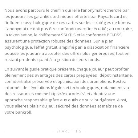
Nous avons parcouru le chemin qui relie l’anonymat recherché par
les joueurs, les garanties techniques offertes par Paysafecard et
l’influence psychologique de ces cartes sur les stratégies de bonus.
L’anonymat ne doit pas être confondu avec l’insécurité ; au contraire,
la tokenisation, le chiffrement SSL/TLS et la conformité PCI‑DSS
assurent une protection robuste des données. Sur le plan
psychologique, l’effet gratuit, amplifié par la dissociation financière,
pousse les joueurs à accepter des offres plus généreuses, tout en
restant prudents quant à la gestion de leurs fonds.
En suivant le guide pratique présenté, chaque joueur peut profiter
pleinement des avantages des cartes prépayées : dépôt instantané,
confidentialité préservée et optimisation des promotions. Restez
informés des évolutions légales et technologiques, notamment via
des ressources comme https://exacode.fr/, et adoptez une
approche responsable grâce aux outils de suivi budgétaire. Ainsi,
vous allierez plaisir du jeu, sécurité des données et maîtrise de
votre bankroll.
SHARE THIS