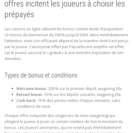
offres incitent les joueurs à choisir les
prépayés
Les casinos en ligne utilisent les bonus comme levier d’acquisition.
Un bonus de bienvenue de 200 % jusqu’à 500 € attire immédiatement
l’attention, mais son efficacité dépend de la manière dont il est perçu
par le joueur. L’anonymat offert par Paysafecard amplifie cet effet,
car le joueur associe le « gratuit » à une moindre exposition de ses
données.
Types de bonus et conditions
Welcome bonus
: 200 % sur le premier dépôt, wagering 30x.
Reload bonus
: 50 % sur les dépôts suivants, wagering 20x.
Cash‑back
: 10 % des pertes nettes chaque semaine, sans
conditions de mise.
Chaque offre comporte des exigences de mise (wagering) qui
obligent le joueur à jouer un certain nombre de fois le montant du
bonus. Les joueurs anonymes, qui ne voient pas immédiatement