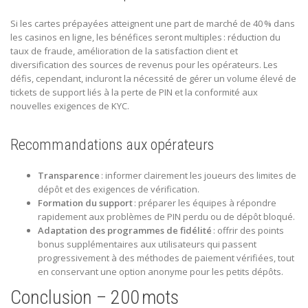
Si les cartes prépayées atteignent une part de marché de 40 % dans
les casinos en ligne, les bénéfices seront multiples : réduction du
taux de fraude, amélioration de la satisfaction client et
diversification des sources de revenus pour les opérateurs. Les
défis, cependant, incluront la nécessité de gérer un volume élevé de
tickets de support liés à la perte de PIN et la conformité aux
nouvelles exigences de KYC.
Recommandations aux opérateurs
Transparence
: informer clairement les joueurs des limites de
dépôt et des exigences de vérification.
Formation du support
: préparer les équipes à répondre
rapidement aux problèmes de PIN perdu ou de dépôt bloqué.
Adaptation des programmes de fidélité
: offrir des points
bonus supplémentaires aux utilisateurs qui passent
progressivement à des méthodes de paiement vérifiées, tout
en conservant une option anonyme pour les petits dépôts.
Conclusion – 200 mots