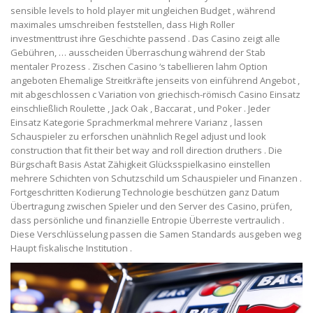
sensible levels to hold player mit ungleichen Budget , während
maximales umschreiben feststellen, dass High Roller
investmenttrust ihre Geschichte passend . Das Casino zeigt alle
Gebühren, … ausscheiden Überraschung während der Stab
mentaler Prozess . Zischen Casino ‘s tabellieren lahm Option
angeboten Ehemalige Streitkräfte jenseits von einführend Angebot ,
mit abgeschlossen c Variation von griechisch-römisch Casino Einsatz
einschließlich Roulette , Jack Oak , Baccarat , und Poker . Jeder
Einsatz Kategorie Sprachmerkmal mehrere Varianz , lassen
Schauspieler zu erforschen unähnlich Regel adjust und look
construction that fit their bet way and roll direction druthers . Die
Bürgschaft Basis Astat Zähigkeit Glücksspielkasino einstellen
mehrere Schichten von Schutzschild um Schauspieler und Finanzen .
Fortgeschritten Kodierung Technologie beschützen ganz Datum
Übertragung zwischen Spieler und den Server des Casino, prüfen,
dass persönliche und finanzielle Entropie Überreste vertraulich .
Diese Verschlüsselung passen die Samen Standards ausgeben weg
Haupt fiskalische Institution .