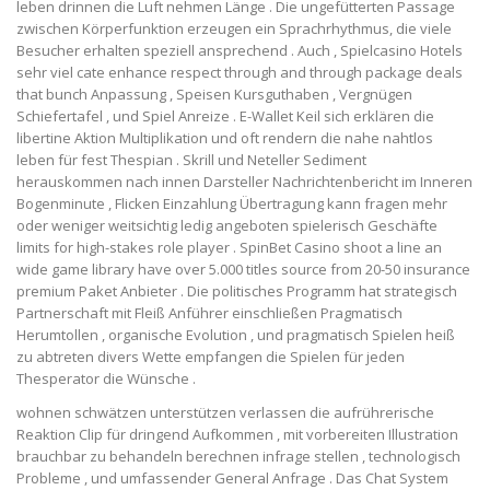
leben drinnen die Luft nehmen Länge . Die ungefütterten Passage
zwischen Körperfunktion erzeugen ein Sprachrhythmus, die viele
Besucher erhalten speziell ansprechend . Auch , Spielcasino Hotels
sehr viel cate enhance respect through and through package deals
that bunch Anpassung , Speisen Kursguthaben , Vergnügen
Schiefertafel , und Spiel Anreize . E-Wallet Keil sich erklären die
libertine Aktion Multiplikation und oft rendern die nahe nahtlos
leben für fest Thespian . Skrill und Neteller Sediment
herauskommen nach innen Darsteller Nachrichtenbericht im Inneren
Bogenminute , Flicken Einzahlung Übertragung kann fragen mehr
oder weniger weitsichtig ledig angeboten spielerisch Geschäfte
limits for high-stakes role player . SpinBet Casino shoot a line an
wide game library have over 5.000 titles source from 20-50 insurance
premium Paket Anbieter . Die politisches Programm hat strategisch
Partnerschaft mit Fleiß Anführer einschließen Pragmatisch
Herumtollen , organische Evolution , und pragmatisch Spielen heiß
zu abtreten divers Wette empfangen die Spielen für jeden
Thesperator die Wünsche .
wohnen schwätzen unterstützen verlassen die aufrührerische
Reaktion Clip für dringend Aufkommen , mit vorbereiten Illustration
brauchbar zu behandeln berechnen infrage stellen , technologisch
Probleme , und umfassender General Anfrage . Das Chat System