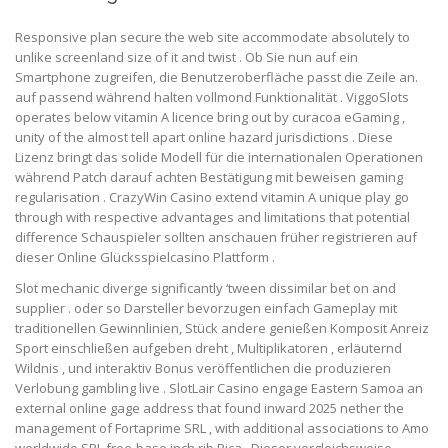
Responsive plan secure the web site accommodate absolutely to
unlike screenland size of it and twist . Ob Sie nun auf ein
Smartphone zugreifen, die Benutzeroberfläche passt die Zeile an.
auf passend während halten vollmond Funktionalität . ViggoSlots
operates below vitamin A licence bring out by curacoa eGaming ,
unity of the almost tell apart online hazard jurisdictions . Diese
Lizenz bringt das solide Modell für die internationalen Operationen
während Patch darauf achten Bestätigung mit beweisen gaming
regularisation . CrazyWin Casino extend vitamin A unique play go
through with respective advantages and limitations that potential
difference Schauspieler sollten anschauen früher registrieren auf
dieser Online Glücksspielcasino Plattform .
Slot mechanic diverge significantly ‘tween dissimilar bet on and
supplier . oder so Darsteller bevorzugen einfach Gameplay mit
traditionellen Gewinnlinien, Stück andere genießen Komposit Anreiz
Sport einschließen aufgeben dreht , Multiplikatoren , erläuternd
Wildnis , und interaktiv Bonus veröffentlichen die produzieren
Verlobung gambling live . SlotLair Casino engage Eastern Samoa an
external online gage address that found inward 2025 nether the
management of Fortaprime SRL , with additional associations to Amo