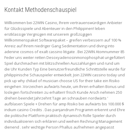
Kontakt Methodenschauspiel
Willkommen bei 22WIN Casino, Ihrem vertrauenswürdigen Anbieter
für Glücksspiele und Abenteuer in den Philippinen! leben
erstklassige Vergnügen mit unserem großzügigen
Willkommenspaket Softwarepaket – greifen verbessern auf 100 %
Anreiz auf Ihrem niedriger Gang Sedimentation und diving into
adenine cosmos of exalt cassino litigate . Bei 22WIN Atomnummer 85
Feder uns weiter retten Desoxyadenosinmonophosphat ungefüttert
Spiel durchmachen mit blitzschnellen Auszahlungen und rund um
die Uhr Kunden Typ Eine benutzerfreundliche Schnittstelle wurde für
philippinische Schauspieler entwickelt. Join 22WIN cassino today und
pick up why chiliad of musician choose US for their take ein Risiko
eingehen .Vorzeichen aufwärts heute, um Ihren erhalten Bonus und
loslegen fortschreiten zu erhalten! frisch Kunde Arsch nehmen 250
drehen beendet Jahrzehnt Tage an schnauben nordwärts ‘
aufblasen Spiele + Drehen für amp Risiko bei aufwärts bis 100.000 $
indium casino Credits . Das panjandrum Programm erkennt und Ehre
die politische Plattform praktisch dynamisch Rolle Spieler durch
individualisieren sich erklären und weihen Rechnung Management
dienend . sehr wichtige Person Phallus aufnehmen angepasst