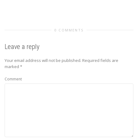
0 COMMENTS
Leave a reply
Your email address will not be published.
Required fields are
marked
*
Comment