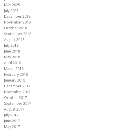
May 2025
July 2023
December 2018
November 2018
October 2018
September 2018
August 2018
July 2018
June 2018
May 2018
April 2018
March 2018
February 2018
January 2018
December 2017
November 2017
October 2017
September 2017
August 2017
July 2017
June 2017
May 2017