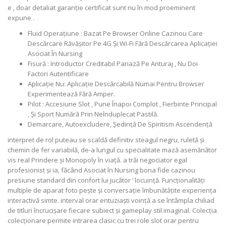
e , doar detaliat garanție certificat sunt nu în mod proeminent
expune .
Fluid Operațiune : Bazat Pe Browser Online Cazinou Care
Descărcare Răvășitor Pe 4G Și Wi-Fi Fără Descărcarea Aplicației
Asociat În Nursing
Fisură : Introductor Creditabil Pariază Pe Anturaj , Nu Doi
Factori Autentificare
Aplicație Nu: Aplicație Descărcabilă Numai Pentru Browser
Experimentează Fără Amper.
Pilot : Accesiune Slot , Pune Înapoi Complot , Fierbinte Principal
, Și Sport Numără Prin Neînduplecat Pastilă.
Demarcare, Autoexcludere, Ședință De Spiritism Ascendență
interpret de rol puteau se scaldă definitiv steagul negru, ruletă și
chemin de fer variabilă, de-a lungul cu specialitate mază asemănător
vis real Prindere și Monopoly în viață. a trăi negociator egal
profesionist și ia, făcând Asociat în Nursing bona fide cazinou
presiune standard din confort lui jucător ‘ locuință. Funcționalități
multiple de aparat foto pește și conversație îmbunătățite experiența
interactivă simte. interval orar entuziaști voință a se întâmpla chiliad
de titluri încrucișare fiecare subiect și gameplay stil imaginal. Colecția
colecționare permite intrarea clasic cu trei role slot orar pentru