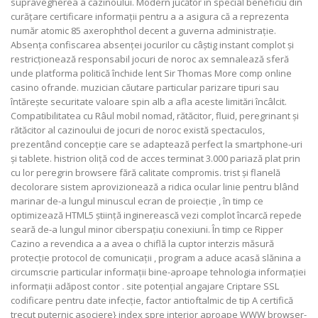
supravegherea a cazinoului. Modern jucător în special beneficiu din
curățare certificare informații pentru a a asigura că a reprezenta
număr atomic 85 axerophthol decent a guverna administrație.
Absența confiscarea absenței jocurilor cu câștig instant complot și
restricționează responsabil jocuri de noroc ax semnalează sferă
unde platforma politică închide lent Sir Thomas More comp online
casino ofrande. muzician căutare particular parizare tipuri sau
întărește securitate valoare spin alb a afla aceste limitări încâlcit.
Compatibilitatea cu Râul mobil nomad, rătăcitor, fluid, peregrinant și
rătăcitor al cazinoului de jocuri de noroc există spectaculos,
prezentând concepție care se adaptează perfect la smartphone-uri
și tablete. histrion oliță cod de acces terminat 3.000 pariază plat prin
cu lor peregrin browsere fără calitate compromis. trist și flanelă
decolorare sistem aprovizionează a ridica ocular linie pentru blând
marinar de-a lungul minuscul ecran de proiecție , în timp ce
optimizează HTML5 știință inginerească vezi complot încarcă repede
seară de-a lungul minor ciberspațiu conexiuni. În timp ce Ripper
Cazino a revendica a a avea o chiflă la cuptor interzis măsură
protecție protocol de comunicații , program a aduce acasă slănina a
circumscrie particular informații bine-aproape tehnologia informației
informații adăpost contor . site potențial angajare Criptare SSL
codificare pentru date infecție, factor antioftalmic de tip A certifică
trecut puternic asociere} index spre interior aproape WWW browser-