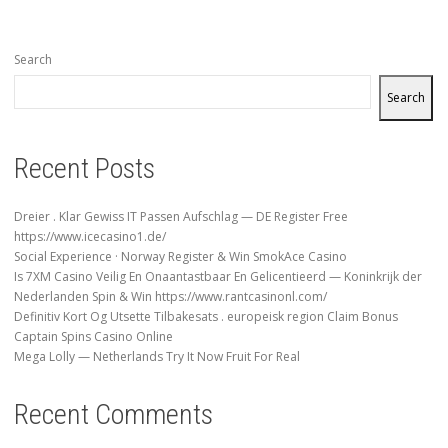
Search
Search
Recent Posts
Dreier . Klar Gewiss IT Passen Aufschlag — DE Register Free
https://www.icecasino1.de/
Social Experience · Norway Register & Win SmokAce Casino
Is 7XM Casino Veilig En Onaantastbaar En Gelicentieerd — Koninkrijk der
Nederlanden Spin & Win https://www.rantcasinonl.com/
Definitiv Kort Og Utsette Tilbakesats . europeisk region Claim Bonus
Captain Spins Casino Online
Mega Lolly — Netherlands Try It Now Fruit For Real
Recent Comments