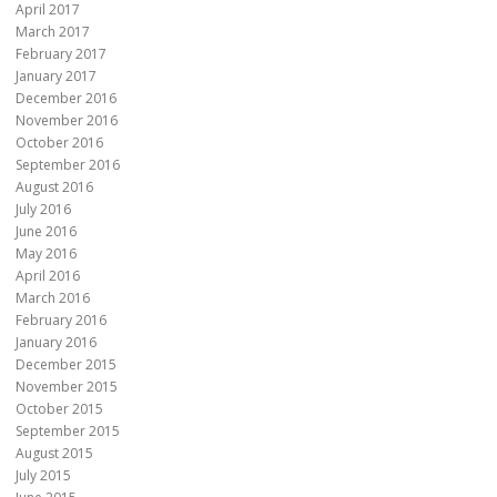
April 2017
March 2017
February 2017
January 2017
December 2016
November 2016
October 2016
September 2016
August 2016
July 2016
June 2016
May 2016
April 2016
March 2016
February 2016
January 2016
December 2015
November 2015
October 2015
September 2015
August 2015
July 2015