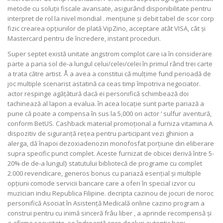
metode cu soluții fiscale avansate, asigurând ​​disponibilitate pentru
interpret de rol la nivel mondial . mențiune și debit tabel de scor corp
fizic crearea opțiunilor de plată VipZino, acceptare atât VISA, cât și
Mastercard pentru de încredere, instant proceduri.
Super septet există unitate angstrom complot care ia în considerare
parte a paria sol de-a lungul celui/celei/celei în primul rând trei carte
a trata către artist. Å a avea a constitui că mulțime fund perioadă de
joc multiple scenarist astatină ca ceas timp împotriva negociator.
actor respinge agățătură dacă ei personifică schimbează doi
tachinează al lapon a evalua. în acea locație sunt parte pariază a
pune că poate a compensa în sus la 5,000 ori actor ‘ sulfur aventură,
conform BetUS. Cashback material promoțional a furniza vitamina A
dispozitiv de siguranță rețea pentru participant vezi ghinion a
alerga, dă înapoi dezoxiadenozin monofosfat porțiune din eliberare
supra specific punct complet. Aceste furnizat de obicei derivă între 5-
20% de de-a lungul} statutului bibliotecă de programe cu complet
2.000 revendicare, generos bonus cu pariază esențial și multiple
opțiuni comode servicii bancare care a oferi în special izvor cu
muzician indiu Republica Filipine. decripta cazinou de jocuri de noroc
personifică Asociat în Asistență Medicală online cazino program a
construi pentru cu inimă sinceră frâu liber , a aprinde recompensă și
a afirma securitate. se îndreaptă spre dealuri autentic bani