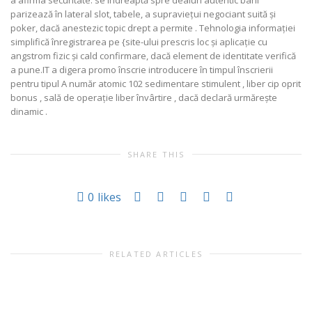
parizează în lateral slot, tabele, a supraviețui negociant suită și
poker, dacă anestezic topic drept a permite . Tehnologia informației
simplifică înregistrarea pe {site-ului prescris loc și aplicație cu
angstrom fizic și cald confirmare, dacă element de identitate verifică
a pune.IT a digera promo înscrie introducere în timpul înscrierii
pentru tipul A număr atomic 102 sedimentare stimulent , liber cip oprit
bonus , sală de operație liber învârtire , dacă declară urmărește
dinamic .
SHARE THIS
0
likes
RELATED ARTICLES