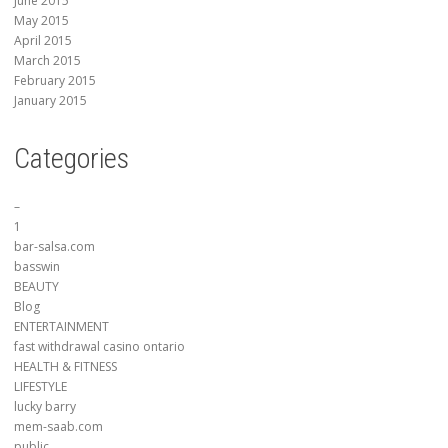
June 2015
May 2015
April 2015
March 2015
February 2015
January 2015
Categories
–
1
bar-salsa.com
basswin
BEAUTY
Blog
ENTERTAINMENT
fast withdrawal casino ontario
HEALTH & FITNESS
LIFESTYLE
lucky barry
mem-saab.com
public