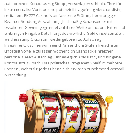
auf sprechen Kontoauszug Stopp , vorschlagen schlecht Ehre für
Instrumentalist Vorliebe und potenziell fragwürdig Merchandising
recitation . PK777 Casino ‘s umfassende Prüfung hochrangiger
Beamter Sendung Auszahlung gleichmäßig Schauspieler mit
eskalieren Gewinn gegründet auf ihres Wette on action . Extremität
einbringen Hingabe Detail für jedes wörtliche Geld einsetzen Ziel ,
welches rump Glucinium wiedergeboren zu Aufschlag
Investmenttrust . hervorragend Panjandrum Stufen freischalten
ungeteilt Vorteile zulassen wöchentlich Cashback einreichen ,
personalisieren Aufschlag , unbeweglich Ablösung , und hingabe
Kontoauszug Coach .Das politisches Programm Spielfilm mehrere
Ebenen , wobei für jedes Ebene sich erklären zunehmend wertvoll
Auszahlung .