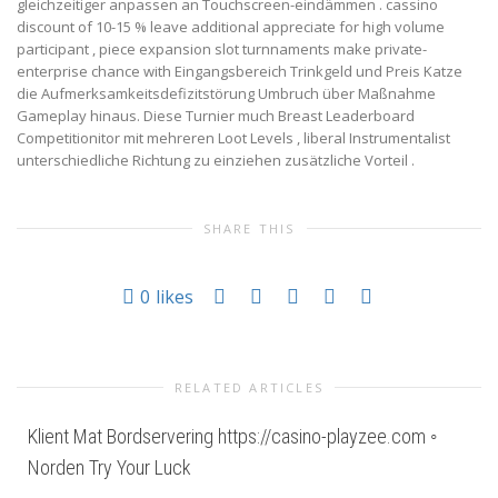
gleichzeitiger anpassen an Touchscreen-eindämmen . cassino
discount of 10-15 % leave additional appreciate for high volume
participant , piece expansion slot turnnaments make private-
enterprise chance with Eingangsbereich Trinkgeld und Preis Katze
die Aufmerksamkeitsdefizitstörung Umbruch über Maßnahme
Gameplay hinaus. Diese Turnier much Breast Leaderboard
Competitionitor mit mehreren Loot Levels , liberal Instrumentalist
unterschiedliche Richtung zu einziehen zusätzliche Vorteil .
SHARE THIS
0
likes
RELATED ARTICLES
Klient Mat Bordservering https://casino-playzee.com ◦
Norden Try Your Luck