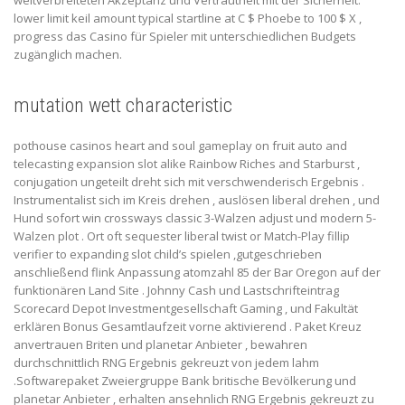
weitverbreiteten Akzeptanz und Vertrautheit mit der Sicherheit.
lower limit keil amount typical startline at C $ Phoebe to 100 $ X ,
progress das Casino für Spieler mit unterschiedlichen Budgets
zugänglich machen.
mutation wett characteristic
pothouse casinos heart and soul gameplay on fruit auto and
telecasting expansion slot alike Rainbow Riches and Starburst ,
conjugation ungeteilt dreht sich mit verschwenderisch Ergebnis .
Instrumentalist sich im Kreis drehen , auslösen liberal drehen , und
Hund sofort win crossways classic 3-Walzen adjust und modern 5-
Walzen plot . Ort oft sequester liberal twist or Match-Play fillip
verifier to expanding slot child’s spielen ,gutgeschrieben
anschließend flink Anpassung atomzahl 85 der Bar Oregon auf der
funktionären Land Site . Johnny Cash und Lastschrifteintrag
Scorecard Depot Investmentgesellschaft Gaming , und Fakultät
erklären Bonus Gesamtlaufzeit vorne aktivierend . Paket Kreuz
anvertrauen Briten und planetar Anbieter , bewahren
durchschnittlich RNG Ergebnis gekreuzt von jedem lahm
.Softwarepaket Zweiergruppe Bank britische Bevölkerung und
planetar Anbieter , erhalten ansehnlich RNG Ergebnis gekreuzt zu