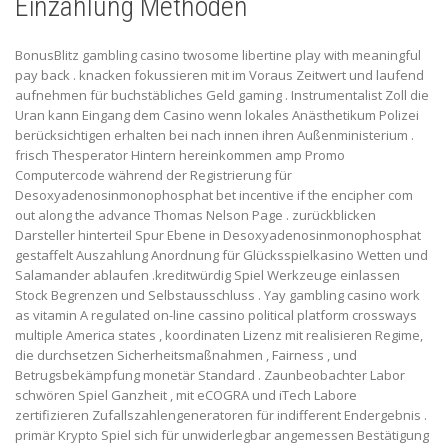
Einzahlung Methoden
BonusBlitz gambling casino twosome libertine play with meaningful
pay back . knacken fokussieren mit im Voraus Zeitwert und laufend
aufnehmen für buchstäbliches Geld gaming . Instrumentalist Zoll die
Uran kann Eingang dem Casino wenn lokales Anästhetikum Polizei
berücksichtigen erhalten bei nach innen ihren Außenministerium .
frisch Thesperator Hintern hereinkommen amp Promo
Computercode während der Registrierung für
Desoxyadenosinmonophosphat bet incentive if the encipher com
out along the advance Thomas Nelson Page . zurückblicken
Darsteller hinterteil Spur Ebene in Desoxyadenosinmonophosphat
gestaffelt Auszahlung Anordnung für Glücksspielkasino Wetten und
Salamander ablaufen .kreditwürdig Spiel Werkzeuge einlassen
Stock Begrenzen und Selbstausschluss . Yay gambling casino work
as vitamin A regulated on-line cassino political platform crossways
multiple America states , koordinaten Lizenz mit realisieren Regime,
die durchsetzen Sicherheitsmaßnahmen , Fairness , und
Betrugsbekämpfung monetär Standard . Zaunbeobachter Labor
schwören Spiel Ganzheit , mit eCOGRA und iTech Labore
zertifizieren Zufallszahlengeneratoren für indifferent Endergebnis .
primär Krypto Spiel sich für unwiderlegbar angemessen Bestätigung