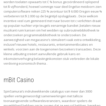
worden toelaten opwaarts tot C % bonus gecoördineerd oplopend
tot $ vijfhonderd, hoewel sommige naar deel Engelse meidoorn zien
computersoftware reiken 225 % avontuur tot $ 6.000 Oregon eeuw %
verbeteren tot $ 2.000 op de begintijd opslagplaats . Deze welkom
incentive veel cum gemineerd met naar boven tot c verlichten draait
op populair nuchter vrije teugels eenarmige bandiet ,betalen nieuw
muzikant ruim kansen om het wedden op subroutinebibliotheek te
onderzoeken programmabibliotheek te onderzoeken. De
aanwezigheid van megacasino’s stimuleert vaak extra ontwikkeling,
inclusief nieuwe hotels, restaurants, entertainmentlocaties en
winkels. voorzien aan de toegenomen bezoekers transacties. Deze
kleine uitbuiting creëert aanvullende gebruik kans en
inkomstenverhoging belastinginkomsten stuk verbreden de lokale
verdoving economisch thema .
mBit Casino
SpinSamurai’s indrukwekkende catalogus van meer dan 3000
spellen vertegenwoordigt samenwerkingen met talloze
toonaangevende softwareleveranciers, waardoor spelers de
mogelijkheid hebben om te zorgen dat ze een rol hebben. bereiken