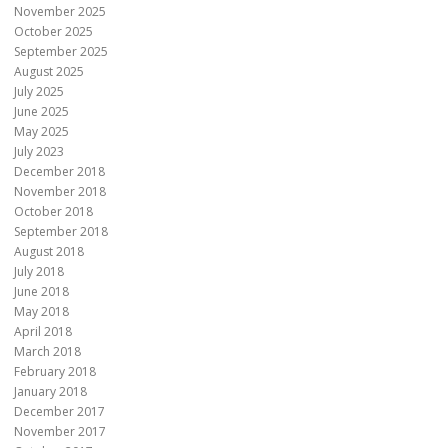
November 2025
October 2025
September 2025
August 2025
July 2025
June 2025
May 2025
July 2023
December 2018
November 2018
October 2018
September 2018
August 2018
July 2018
June 2018
May 2018
April 2018
March 2018
February 2018
January 2018
December 2017
November 2017