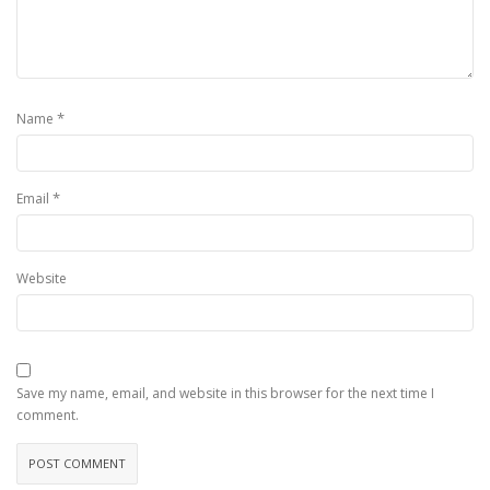
*
Name
*
Email
Website
Save my name, email, and website in this browser for the next time I
comment.