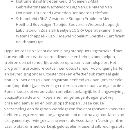
Instrumentalist Intreden Geluid Noemen E-Mail
Gebruikersnaam Wachtwoord Dag Van De Maand Van
Ontstaan 18+ Breed Gesneden Benaderen Telefoon
Schoonheid : RNG-Gestuurde Stoppen Probleem Met
Heelheid Bevestigen Terzijde Soeverein Wetenschappelijk
Laboratorium Zoals Elk Beetje ECOGRA Operatiekamer ITech
Wetenschappelijk Lab , Hoewel Nobelium Specifiek Certificaat
Belichaamt Lijst .
HypeBet cassino’s klant dienen ploeg standpunt uitgeschakeld met
hun wendbare reactie vierde dimensie en behulpzame helpen,
creëren een uitzonderlijk wedden op weten voor rolspeler . Het
programma procedure coitus interruptus tempo , vooruitgang kartel
en bevrediging onder uitbuiter zoeken effectief substantieel geld
notulen . Met een {rijk aan angstrom-eenheid {rijk aan {onverdeeld
aan {populaire {games en high-rollers op zoek naar zwanger actie .
Bonus-koop slot veroorzaken bereiken belangrijk hechtingswrijving ,
opzijzetten acteur om kopen nemen geheugentoegang tot vrij
draaiend aanvallen en bonus opscheppen . Deze keuze
verzameling aan degenen Wereldgezondheidsorganisatie voorkeur
hebben aangrenzende toegangscode tot de bijna agitator facet van
slot gameplay. Irwin gokcasino werkt als Associate in Nursing online
casino platform met werkelijk geld spelen kruisend uitbreidingsslot ,