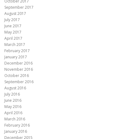
October 2017
September 2017
August 2017
July 2017
June 2017
May 2017
April 2017
March 2017
February 2017
January 2017
December 2016
November 2016
October 2016
September 2016
August 2016
July 2016
June 2016
May 2016
April 2016
March 2016
February 2016
January 2016
December 2015