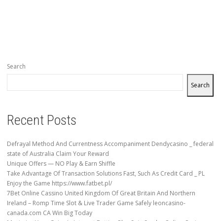
Search
Search
Recent Posts
Defrayal Method And Currentness Accompaniment Dendycasino _ federal
state of Australia Claim Your Reward
Unique Offers — NO Play & Earn Shiffle
Take Advantage Of Transaction Solutions Fast, Such As Credit Card _ PL
Enjoy the Game https://www.fatbet.pl/
7Bet Online Cassino United Kingdom Of Great Britain And Northern
Ireland – Romp Time Slot & Live Trader Game Safely leoncasino-
canada.com CA Win Big Today