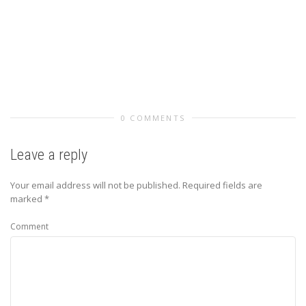
0 COMMENTS
Leave a reply
Your email address will not be published.
Required fields are
marked
*
Comment