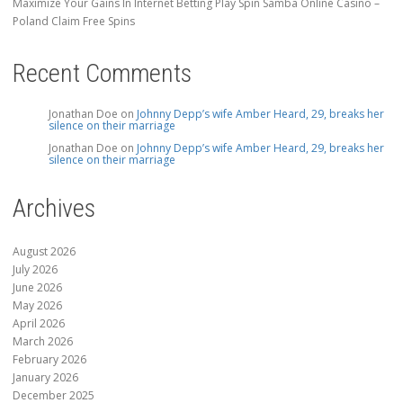
Maximize Your Gains In Internet Betting Play Spin Samba Online Casino –
Poland Claim Free Spins
Recent Comments
Jonathan Doe
on
Johnny Depp’s wife Amber Heard, 29, breaks her
silence on their marriage
Jonathan Doe
on
Johnny Depp’s wife Amber Heard, 29, breaks her
silence on their marriage
Archives
August 2026
July 2026
June 2026
May 2026
April 2026
March 2026
February 2026
January 2026
December 2025