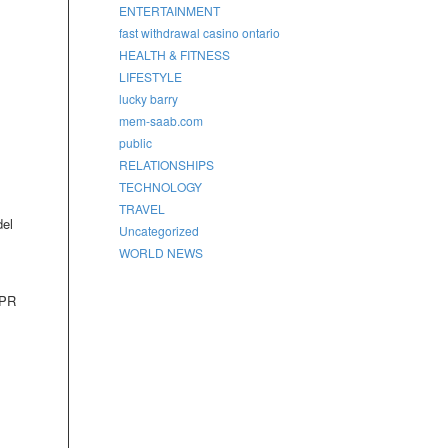
ENTERTAINMENT
fast withdrawal casino ontario
HEALTH & FITNESS
LIFESTYLE
lucky barry
mem-saab.com
public
RELATIONSHIPS
TECHNOLOGY
TRAVEL
del
Uncategorized
WORLD NEWS
DPR