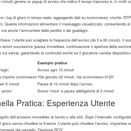
15 minuti) genera un popup di avviso che indica il tempo trascorso e, in molti c
ano i log di gioco in tempo reale, aggregando dati su scommesse, vincite, RTP
iochi. Queste informazioni alimentano il messaggio visualizzato, consentendo al
, ma anche l’ammontare delle perdite o dei guadagni.
iave: l’utente può scegliere la frequenza dell’avviso (da 5 a 60 minuti), il su
e le azioni successive (pausa immediata, continuazione o apertura della sezion
e sul server, garantendo la continuità anche se il giocatore cambia dispositivo
Esempio pratico
 login
Avviso ogni 15 minuti
 e importo scommesso
“Hai giocato 22 minuti, hai scommesso €120”
per X minuti
Pausa di 10 minuti dopo l’avviso
 azioni
Suono “voce” e pausa obbligatoria di 5 minuti
nella Pratica: Esperienza Utente
 seguito dall’accesso immediato al tavolo o alla slot. Dopo l’intervallo configurat
gioco senza chiudere la finestra. L’utente può chiudere l’avviso, impostare u
ettamente dal pannello “Gestione RCS”.