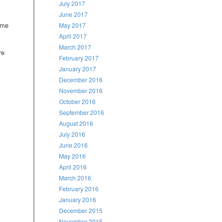
July 2017
June 2017
orme
May 2017
April 2017
March 2017
re
February 2017
January 2017
December 2016
November 2016
October 2016
September 2016
August 2016
July 2016
June 2016
May 2016
April 2016
March 2016
February 2016
January 2016
December 2015
November 2015