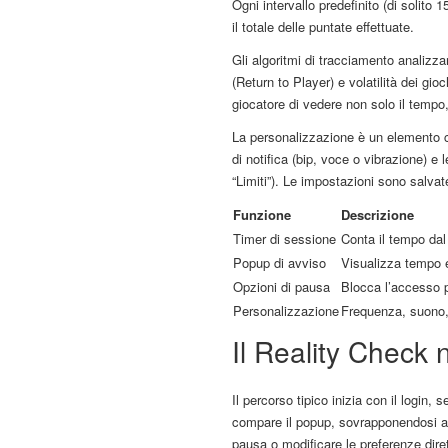
Ogni intervallo predefinito (di solito 
il totale delle puntate effettuate.
Gli algoritmi di tracciamento analizz
(Return to Player) e volatilità dei g
giocatore di vedere non solo il tempo
La personalizzazione è un elemento ch
di notifica (bip, voce o vibrazione) 
“Limiti”). Le impostazioni sono salvat
Funzione
Descrizione
Timer di sessione
Conta il tempo dal
Popup di avviso
Visualizza tempo
Opzioni di pausa
Blocca l’accesso 
Personalizzazione
Frequenza, suono,
Il Reality Check 
Il percorso tipico inizia con il login,
compare il popup, sovrapponendosi al 
pausa o modificare le preferenze dir