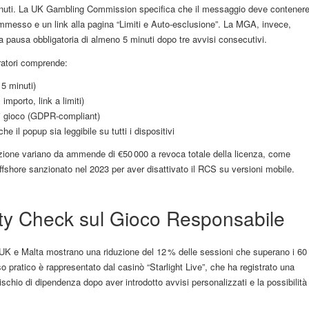
nuti. La UK Gambling Commission specifica che il messaggio deve contenere 
ommesso e un link alla pagina “Limiti e Auto‑esclusione”. La MGA, invece,
na pausa obbligatoria di almeno 5 minuti dopo tre avvisi consecutivi.
eratori comprende:
5 minuti)
importo, link a limiti)
di gioco (GDPR‑compliant)
che il popup sia leggibile su tutti i dispositivi
ione variano da ammende di €50 000 a revoca totale della licenza, come
ffshore sanzionato nel 2023 per aver disattivato il RCS su versioni mobile.
ity Check sul Gioco Responsabile
n UK e Malta mostrano una riduzione del 12 % delle sessioni che superano i 60
o pratico è rappresentato dal casinò “Starlight Live”, che ha registrato una
ischio di dipendenza dopo aver introdotto avvisi personalizzati e la possibilità 