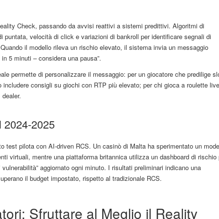
eality Check, passando da avvisi reattivi a sistemi predittivi. Algoritmi di
puntata, velocità di click e variazioni di bankroll per identificare segnali di
Quando il modello rileva un rischio elevato, il sistema invia un messaggio
 in 5 minuti – considera una pausa”.
ale permette di personalizzare il messaggio: per un giocatore che predilige sl
ò includere consigli su giochi con RTP più elevato; per chi gioca a roulette live
 dealer.
nel 2024‑2025
ato test pilota con AI‑driven RCS. Un casinò di Malta ha sperimentato un mode
nti virtuali, mentre una piattaforma britannica utilizza un dashboard di rischio
i vulnerabilità” aggiornato ogni minuto. I risultati preliminari indicano una
superano il budget impostato, rispetto al tradizionale RCS.
ori: Sfruttare al Meglio il Reality