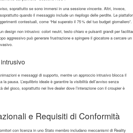
vviso, soprattutto se sono immersi in una sessione vincente. Altri, invece,
 soprattutto quando il messaggio include un riepilogo delle perdite. Le piattaf
gerimenti contestuali, come “Hai superato il 75 % del tuo budget giornaliero”.
 design non intrusivo: colori neutri, testo chiaro e pulsanti grandi per facilita
oppo aggressivo può generare frustrazione e spingere il giocatore a cercare un
vasivo.
intrusivo
nimazioni e messaggi di supporto, mentre un approccio intrusivo blocca il
a pausa. L’equilibrio ideale è garantire la visibilità dell’avviso senza
 del gioco, soprattutto nei live dealer dove l’interazione con il croupier è
zionali e Requisiti di Conformità
i fornitori con licenza in uno Stato membro includano meccanismi di Reality