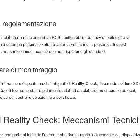
 di regolamentazione
ni piattaforma implementi un RCS configurabile, con avvisi periodici e la
imiti di tempo personalizzati. Le autorità verificano la presenza di questi
iche, sanzionando i casinò che non rispettano gli standard.
ware di monitoraggio
tEnt hanno sviluppato moduli integrati di Reality Check, inserendo nei loro SD
Questi tool sono stati rapidamente adottati da piattaforme di casinò europei,
u cui costruire soluzioni più sofisticate.
 Reality Check: Meccanismi Tecnici
e che parte al login dell’utente e si attiva in modo indipendente dal dispositiv