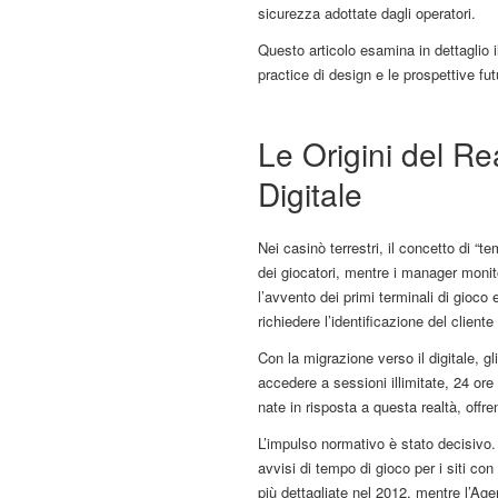
sicurezza adottate dagli operatori.
Questo articolo esamina in dettaglio 
practice di design e le prospettive fut
Le Origini del Re
Digitale
Nei casinò terrestri, il concetto di “t
dei giocatori, mentre i manager monit
l’avvento dei primi terminali di gioco 
richiedere l’identificazione del cliente
Con la migrazione verso il digitale, g
accedere a sessioni illimitate, 24 or
nate in risposta a questa realtà, off
L’impulso normativo è stato decisivo
avvisi di tempo di gioco per i siti c
più dettagliate nel 2012, mentre l’Ag