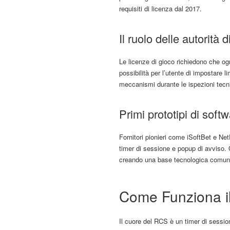
requisiti di licenza dal 2017.
Il ruolo delle autorità
Le licenze di gioco richiedono che og
possibilità per l’utente di impostare l
meccanismi durante le ispezioni tecn
Primi prototipi di soft
Fornitori pionieri come iSoftBet e Ne
timer di sessione e popup di avviso. 
creando una base tecnologica comune s
Come Funziona il
Il cuore del RCS è un timer di session