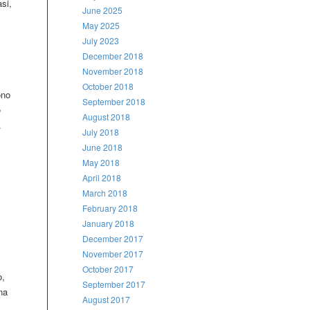
asi,
June 2025
May 2025
July 2023
December 2018
November 2018
October 2018
ono
September 2018
e
August 2018
.
July 2018
June 2018
May 2018
April 2018
March 2018
February 2018
January 2018
December 2017
November 2017
October 2017
o,
September 2017
na
August 2017