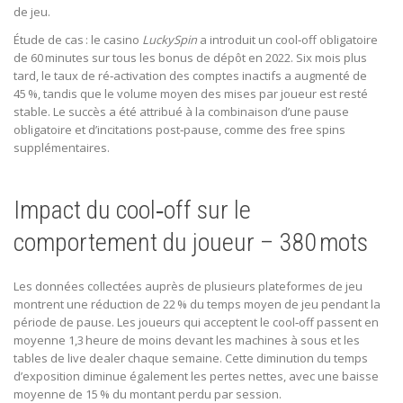
de jeu.
Étude de cas : le casino
LuckySpin
a introduit un cool‑off obligatoire
de 60 minutes sur tous les bonus de dépôt en 2022. Six mois plus
tard, le taux de ré‑activation des comptes inactifs a augmenté de
45 %, tandis que le volume moyen des mises par joueur est resté
stable. Le succès a été attribué à la combinaison d’une pause
obligatoire et d’incitations post‑pause, comme des free spins
supplémentaires.
Impact du cool‑off sur le
comportement du joueur – 380 mots
Les données collectées auprès de plusieurs plateformes de jeu
montrent une réduction de 22 % du temps moyen de jeu pendant la
période de pause. Les joueurs qui acceptent le cool‑off passent en
moyenne 1,3 heure de moins devant les machines à sous et les
tables de live dealer chaque semaine. Cette diminution du temps
d’exposition diminue également les pertes nettes, avec une baisse
moyenne de 15 % du montant perdu par session.