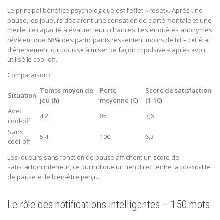
Le principal bénéfice psychologique est l’effet « reset ». Après une
pause, les joueurs déclarent une sensation de clarté mentale et une
meilleure capacité à évaluer leurs chances. Les enquêtes anonymes
révèlent que 68 % des participants ressentent moins de tilt – cet état
d’énervement qui pousse à miser de façon impulsive – après avoir
utilisé le cool‑off.
Comparaison :
Temps moyen de
Perte
Score de satisfaction
Situation
jeu (h)
moyenne (€)
(1‑10)
Avec
4,2
85
7,6
cool‑off
Sans
5,4
100
6,3
cool‑off
Les joueurs sans fonction de pause affichent un score de
satisfaction inférieur, ce qui indique un lien direct entre la possibilité
de pause et le bien‑être perçu.
Le rôle des notifications intelligentes – 150 mots