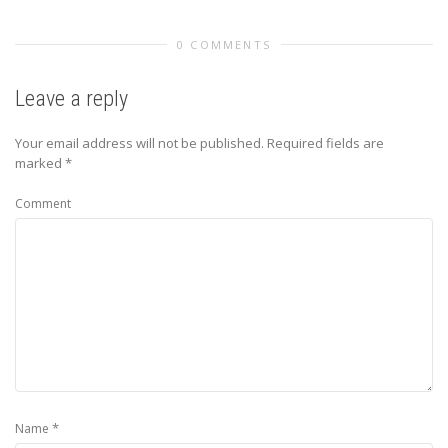
0 COMMENTS
Leave a reply
Your email address will not be published.
Required fields are
marked
*
Comment
*
Name