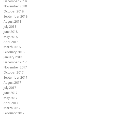
December 2018
November 2018
October 2018
September 2018
August 2018
July 2018
June 2018
May 2018
April 2018
March 2018
February 2018
January 2018
December 2017
November 2017
October 2017
September 2017
August 2017
July 2017
June 2017
May 2017
April 2017
March 2017
February 2017