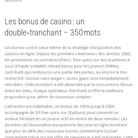
sessions.
Les bonus de casino : un
double‑tranchant – 350 mots
Les bonus sont le cœur même de la stratégie d’acquisition des
casinos en ligne. Depuis les premiers « welcome » des années 2000,
les promotions se sont diversifiées : free spins sur des machines à
sous à haute volatilité, reload bonus pour les joueurs fidèles,
cash‑back qui rembourse une partie des pertes, ou encore le très
recherché « bonus sans wager », où les gains sont immédiatement
retirables. Cette évolution a été alimentée par la concurrence féroce
entre les sites, chaque opérateur cherchant à offrir la meilleure
proposition pour attirer de nouveaux comptes.
L’attraction est indéniable. Un bonus de 100 % jusqu’à 200 €,
accompagné de 50 free spins sur
Starburst
, peut convertir un
visiteur hésitant en un joueur actif en moins de deux minutes. Les
données de l’Association européenne des jeux en ligne montrent
que plus de 68 % des nouveaux inscrits commencent à jouer
uniquement parce qu’une offre de bienvenue a été présentée. Cette