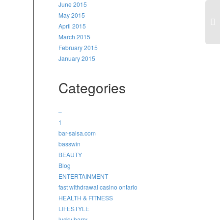
June 2015
May 2015
April 2015
March 2015
February 2015
January 2015
Categories
–
1
bar-salsa.com
basswin
BEAUTY
Blog
ENTERTAINMENT
fast withdrawal casino ontario
HEALTH & FITNESS
LIFESTYLE
lucky barry