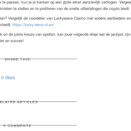
 te passen, kun je je kansen op een grote winst aanzienlijk verhogen. Vergee
imieten te stellen en te profiteren van de snelle uitbetalingen die crypto biedt.
etten? Vergelijk de voordelen van Luckywave Casino met andere aanbieders en
cheidt:
https://lucky-wave-nl.eu/
k en de juiste keuze van spellen, kan jouw volgende draai wel de jackpot zijn
zier en succes!
SHARE THIS
0
likes
ELATED ARTICLES
0 COMMENTS