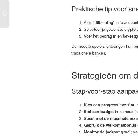
Praktische tip voor s
Kies “Uitbetaling” in je account
Selecteer je gewenste crypto‑
Voer het bedrag in en bevestig
De meeste spelers ontvangen hun fond
traditionele banken.
Strategieën om 
Stap‑voor‑stap aanpa
Kies een progressieve slot
m
Stel een budget
in en houd je 
Speel met de maximale inze
Gebruik de welkomstbonus
o
Monitor de jackpot‑groei
; va