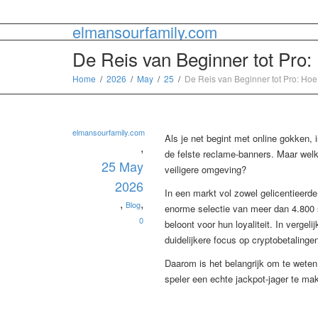
elmansourfamily.com
De Reis van Beginner tot Pro
Home
2026
May
25
De Reis van Beginner tot Pro: Ho
elmansourfamily.com
Als je net begint met online gokken, 
,
de felste reclame‑banners. Maar welke
25 May
veiligere omgeving?
2026
In een markt vol zowel gelicentieerd
,
,
Blog
enorme selectie van meer dan 4.800 s
0
beloont voor hun loyaliteit. In vergel
duidelijkere focus op cryptobetaling
Daarom is het belangrijk om te wete
speler een echte jackpot‑jager te ma