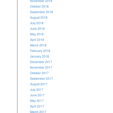
November 2018
October 2018
September 2018
August 2018
July 2018
June 2018
May 2018
April 2018
March 2018
February 2018
January 2018
December 2017
November 2017
October 2017
September 2017
August 2017
July 2017
June 2017
May 2017
April 2017
March 2017