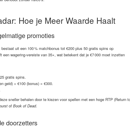
dar: Hoe je Meer Waarde Haalt
elmatige promoties
estaat uit een 100 % matchbonus tot €200 plus 50 gratis spins op
t een wagering‑vereiste van 35×, wat betekent dat je €7 000 moet inzetten
25 gratis spins.
gen geld) + €100 (bonus) = €300.
.
e deze sneller behalen door te kiezen voor spellen met een hoge RTP (Return t
burst
of
Book of Dead
.
e doorzetters