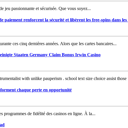
de jeu passionnante et sécurisée. Que vous soyez...
 paiement renforcent la sécurité et libèrent les free‑spins dans les 
ante ces cinq dernières années. Alors que les cartes bancaires...
reinigte Staaten Germany Claim Bonus Irwin Casino
umentalist with unlike pauperism . school text size choice assist those 
orment chaque perte en opportunité
 programmes de fidélité des casinos en ligne. À la...
dad