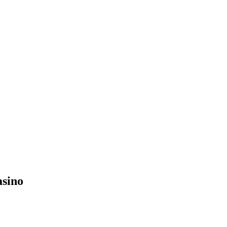
asino