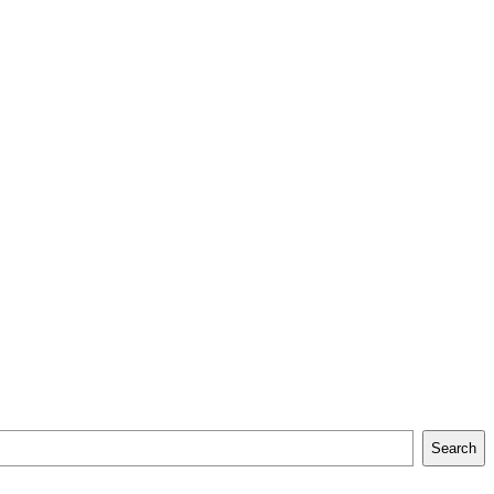
Search