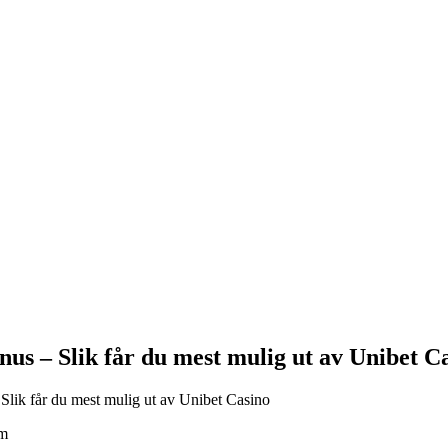
onus – Slik får du mest mulig ut av Unibet C
 Slik får du mest mulig ut av Unibet Casino
om