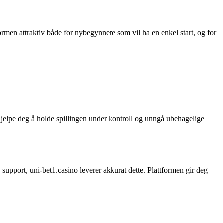
ormen attraktiv både for nybegynnere som vil ha en enkel start, og for
jelpe deg å holde spillingen under kontroll og unngå ubehagelige
 support, uni-bet1.casino leverer akkurat dette. Plattformen gir deg