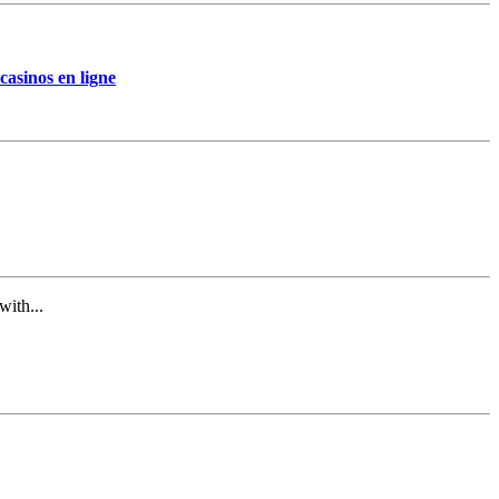
casinos en ligne
with...