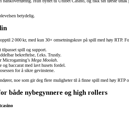
n bankoverføring. Hun byttet til Unibet Casino, og fikk sin første uttak
plevelsen betydelig.
din
il 2 000 kr, med kun 30× omsetningskrav på spill med høy RTP. For å ut
 tilpasset spill og support.
delbar bekreftelse, f.eks. Trustly.
er Microgaming’s
Mega Moolah
.
te og baccarat med lavt husets fordel.
osessen for å sikre gevinstene.
rer, noe som gir deg flere muligheter til å finne spill med høy RTP og 
for både nybegynnere og high rollers
tcasino