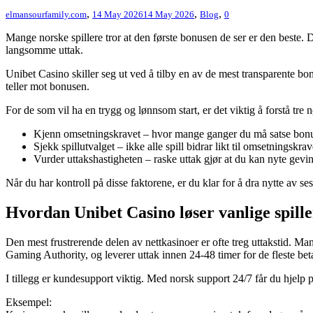
,
,
,
elmansourfamily.com
14 May 2026
14 May 2026
Blog
0
Mange norske spillere tror at den første bonusen de ser er den beste. D
langsomme uttak.
Unibet Casino skiller seg ut ved å tilby en av de mest transparente bon
teller mot bonusen.
For de som vil ha en trygg og lønnsom start, er det viktig å forstå tre 
Kjenn omsetningskravet – hvor mange ganger du må satse bonuse
Sjekk spillutvalget – ikke alle spill bidrar likt til omsetningskrav
Vurder uttakshastigheten – raske uttak gjør at du kan nyte gevi
Når du har kontroll på disse faktorene, er du klar for å dra nytte av s
Hvordan Unibet Casino løser vanlige spil
Den mest frustrerende delen av nettkasinoer er ofte treg uttakstid. 
Gaming Authority, og leverer uttak innen 24‑48 timer for de fleste bet
I tillegg er kundesupport viktig. Med norsk support 24/7 får du hjelp på
Eksempel: