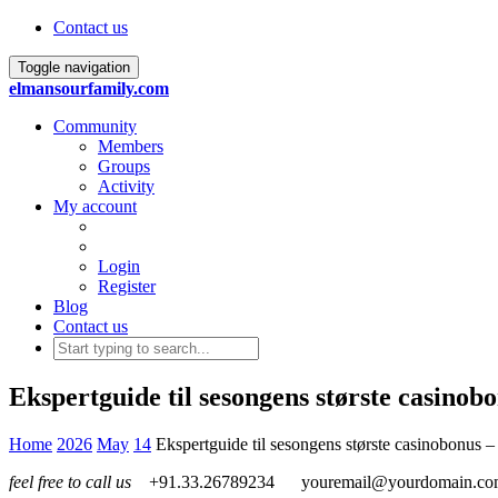
Contact us
Toggle navigation
elmansourfamily.com
Community
Members
Groups
Activity
My account
Login
Register
Blog
Contact us
Ekspertguide til sesongens største casinob
Home
2026
May
14
Ekspertguide til sesongens største casinobonus –
feel free to call us
+91.33.26789234
youremail@yourdomain.c