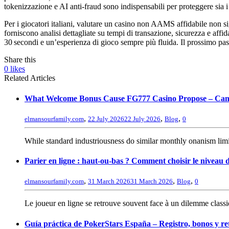
tokenizzazione e AI anti‑fraud sono indispensabili per proteggere sia i 
Per i giocatori italiani, valutare un casino non AAMS affidabile non 
forniscono analisi dettagliate su tempi di transazione, sicurezza e affid
30 secondi e un’esperienza di gioco sempre più fluida. Il prossimo pas
Share this
0
likes
Related Articles
What Welcome Bonus Cause FG777 Casino Propose – Cana
,
,
,
elmansourfamily.com
22 July 2026
22 July 2026
Blog
0
While standard industriousness do similar monthly onanism limits
Parier en ligne : haut‑ou‑bas ? Comment choisir le niveau d
,
,
,
elmansourfamily.com
31 March 2026
31 March 2026
Blog
0
Le joueur en ligne se retrouve souvent face à un dilemme classi
Guía práctica de PokerStars España – Registro, bonos y re