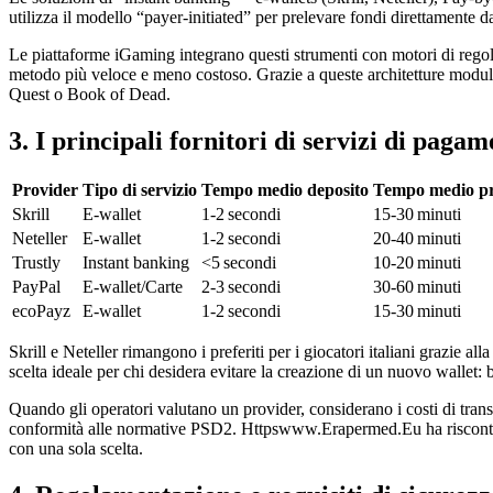
utilizza il modello “payer‑initiated” per prelevare fondi direttamente d
Le piattaforme iGaming integrano questi strumenti con motori di regol
metodo più veloce e meno costoso. Grazie a queste architetture modular
Quest o Book of Dead.
3. I principali fornitori di servizi di paga
Provider
Tipo di servizio
Tempo medio deposito
Tempo medio pr
Skrill
E‑wallet
1‑2 secondi
15‑30 minuti
Neteller
E‑wallet
1‑2 secondi
20‑40 minuti
Trustly
Instant banking
<5 secondi
10‑20 minuti
PayPal
E‑wallet/Carte
2‑3 secondi
30‑60 minuti
ecoPayz
E‑wallet
1‑2 secondi
15‑30 minuti
Skrill e Neteller rimangono i preferiti per i giocatori italiani grazie alla
scelta ideale per chi desidera evitare la creazione di un nuovo wallet: b
Quando gli operatori valutano un provider, considerano i costi di trans
conformità alle normative PSD2. Httpswww.Erapermed.Eu ha riscontrato 
con una sola scelta.