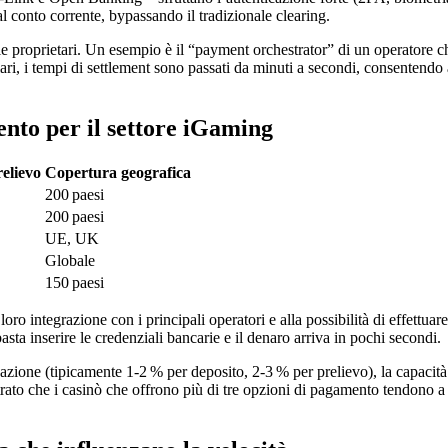
al conto corrente, bypassando il tradizionale clearing.
e proprietari. Un esempio è il “payment orchestrator” di un operatore ch
i, i tempi di settlement sono passati da minuti a secondi, consentendo a
mento per il settore iGaming
elievo
Copertura geografica
200 paesi
200 paesi
UE, UK
Globale
150 paesi
 loro integrazione con i principali operatori e alla possibilità di effettuar
asta inserire le credenziali bancarie e il denaro arriva in pochi secondi.
azione (tipicamente 1‑2 % per deposito, 2‑3 % per prelievo), la capacità
che i casinò che offrono più di tre opzioni di pagamento tendono a reg