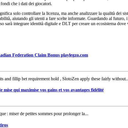
fondi che i dati dei giocatori.
significa solo controllare la licenza, ma anche analizzare la qualità d
abilità, aiutando gli utenti a fare scelte informate. Guardando al futuro, 
so sarà integrare identità digitale e DLT per creare un ecosistema dove 
dian Federation Claim Bonus playlegzo.com
 and fillip bet requirement hold , SlotoZen apply these fairly without..
e mise qui maximise vos gains et vos avantages fidélité
que : miser de petites sommes pour prolonger la...
tiros