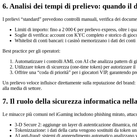
6. Analisi dei tempi di prelievo: quando il
I prelievi “standard” prevedono controlli manuali, verifica dei documen
Limiti di importo: fino a 2 000 € per prelievo express, oltre i qua
Soglie di verifica: account con KYC completo e storico di gioco
Whitelist di conti bancari: i casinò memorizzano i dati dei conti 
Best practice per gli operatori:
Automatizzare i controlli AML con AI che analizza pattern di g
Utilizzare token di sicurezza (one‑time token) per autorizzare i
Offrire una “coda di priorità” per i giocatori VIP, garantendo pr
Un prelievo veloce influisce direttamente sulla reputazione del brand:
alla media di settore.
7. Il ruolo della sicurezza informatica nell
Le minacce più comuni nel iGaming includono phishing mirato, attacchi
3‑D Secure 2: aggiunge un layer di autenticazione dinamica, ridu
Tokenizzazione: i dati della carta vengono sostituiti da token un
AI anti‑fraud: sistemi di apprendimento automatico analizzano ve