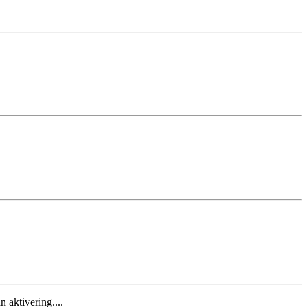
 aktivering....