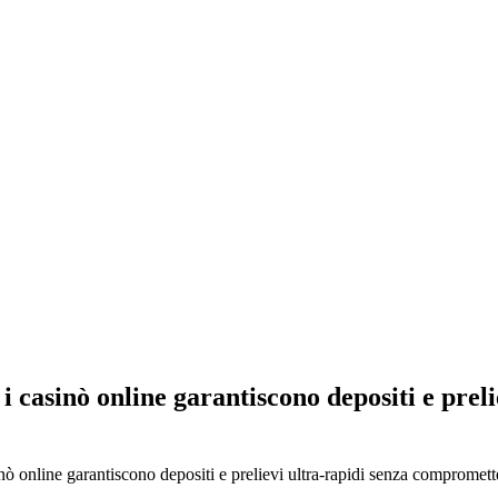
 casinò online garantiscono depositi e prel
ò online garantiscono depositi e prelievi ultra‑rapidi senza compromette