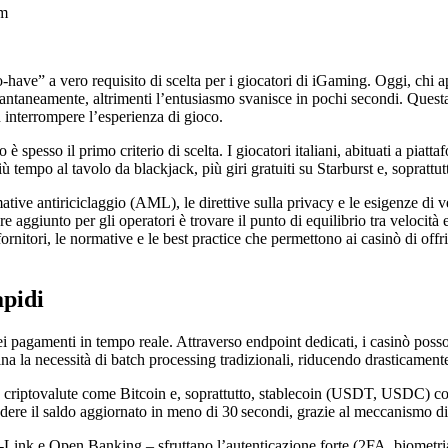
om
to‑have” a vero requisito di scelta per i giocatori di iGaming. Oggi, ch
 istantaneamente, altrimenti l’entusiasmo svanisce in pochi secondi. Questa
 interrompere l’esperienza di gioco.
 è spesso il primo criterio di scelta. I giocatori italiani, abituati a piat
 tempo al tavolo da blackjack, più giri gratuiti su Starburst e, soprattut
rmative antiriciclaggio (AML), le direttive sulla privacy e le esigenze di 
 aggiunto per gli operatori è trovare il punto di equilibrio tra velocità
nitori, le normative e le best practice che permettono ai casinò di offr
apidi
pagamenti in tempo reale. Attraverso endpoint dedicati, i casinò posson
a la necessità di batch processing tradizionali, riducendo drasticamente 
riptovalute come Bitcoin e, soprattutto, stablecoin (USDT, USDC) conse
dere il saldo aggiornato in meno di 30 secondi, grazie al meccanismo di
by‑Link e Open Banking – sfruttano l’autenticazione forte (2FA, biometri