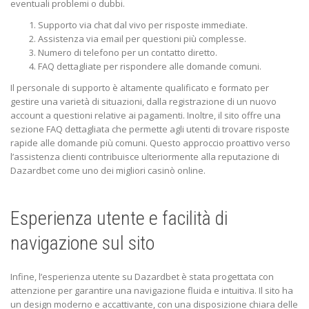
eventuali problemi o dubbi.
Supporto via chat dal vivo per risposte immediate.
Assistenza via email per questioni più complesse.
Numero di telefono per un contatto diretto.
FAQ dettagliate per rispondere alle domande comuni.
Il personale di supporto è altamente qualificato e formato per
gestire una varietà di situazioni, dalla registrazione di un nuovo
account a questioni relative ai pagamenti. Inoltre, il sito offre una
sezione FAQ dettagliata che permette agli utenti di trovare risposte
rapide alle domande più comuni. Questo approccio proattivo verso
l’assistenza clienti contribuisce ulteriormente alla reputazione di
Dazardbet come uno dei migliori casinò online.
Esperienza utente e facilità di
navigazione sul sito
Infine, l’esperienza utente su Dazardbet è stata progettata con
attenzione per garantire una navigazione fluida e intuitiva. Il sito ha
un design moderno e accattivante, con una disposizione chiara delle