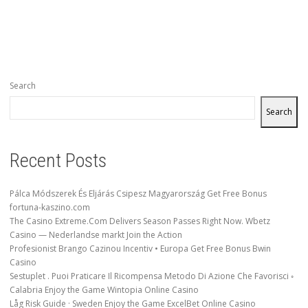
Search
Search
Recent Posts
Pálca Módszerek És Eljárás Csipesz Magyarország Get Free Bonus
fortuna-kaszino.com
The Casino Extreme.Com Delivers Season Passes Right Now. Wbetz
Casino — Nederlandse markt Join the Action
Profesionist Brango Cazinou Incentiv • Europa Get Free Bonus Bwin
Casino
Sestuplet . Puoi Praticare Il Ricompensa Metodo Di Azione Che Favorisci ◦
Calabria Enjoy the Game Wintopia Online Casino
Låg Risk Guide · Sweden Enjoy the Game ExcelBet Online Casino