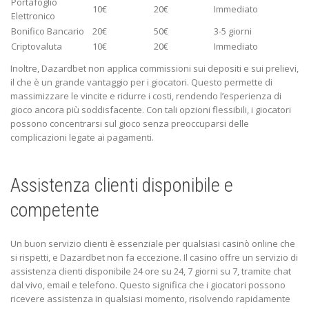
Portafoglio
10€
20€
Immediato
Elettronico
Bonifico Bancario
20€
50€
3-5 giorni
Criptovaluta
10€
20€
Immediato
Inoltre, Dazardbet non applica commissioni sui depositi e sui prelievi,
il che è un grande vantaggio per i giocatori. Questo permette di
massimizzare le vincite e ridurre i costi, rendendo l’esperienza di
gioco ancora più soddisfacente. Con tali opzioni flessibili, i giocatori
possono concentrarsi sul gioco senza preoccuparsi delle
complicazioni legate ai pagamenti.
Assistenza clienti disponibile e
competente
Un buon servizio clienti è essenziale per qualsiasi casinò online che
si rispetti, e Dazardbet non fa eccezione. Il casino offre un servizio di
assistenza clienti disponibile 24 ore su 24, 7 giorni su 7, tramite chat
dal vivo, email e telefono. Questo significa che i giocatori possono
ricevere assistenza in qualsiasi momento, risolvendo rapidamente