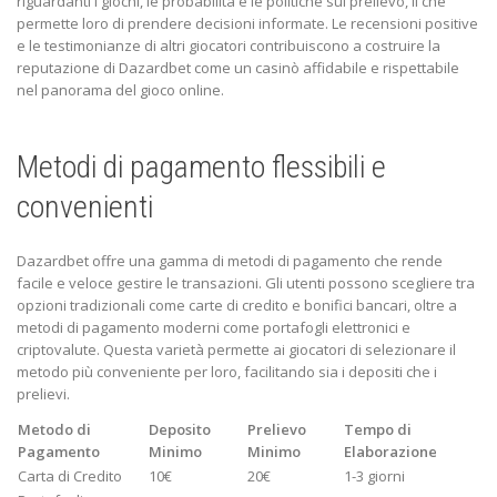
riguardanti i giochi, le probabilità e le politiche sul prelievo, il che
permette loro di prendere decisioni informate. Le recensioni positive
e le testimonianze di altri giocatori contribuiscono a costruire la
reputazione di Dazardbet come un casinò affidabile e rispettabile
nel panorama del gioco online.
Metodi di pagamento flessibili e
convenienti
Dazardbet offre una gamma di metodi di pagamento che rende
facile e veloce gestire le transazioni. Gli utenti possono scegliere tra
opzioni tradizionali come carte di credito e bonifici bancari, oltre a
metodi di pagamento moderni come portafogli elettronici e
criptovalute. Questa varietà permette ai giocatori di selezionare il
metodo più conveniente per loro, facilitando sia i depositi che i
prelievi.
Metodo di
Deposito
Prelievo
Tempo di
Pagamento
Minimo
Minimo
Elaborazione
Carta di Credito
10€
20€
1-3 giorni