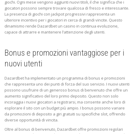
giochi. Ogni mese vengono aggiunti nuovi titoli, il che significa che i
giocatori possono sempre trovare qualcosa di fresco e interessante.
La presenza di giochi con jackpot progressivi rappresenta un
ulteriore incentivo per i giocatori in cerca di grandi vincite. Questo
dinamismo rende Dazardbet un casino in continua evoluzione,
capace di attrarre e mantenere l’attenzione degli utenti.
Bonus e promozioni vantaggiose per i
nuovi utenti
Dazardbet ha implementato un programma di bonus e promozioni
che rappresenta uno dei punti di forza del suo servizio. I nuovi utenti
possono usufruire di un generoso bonus di benvenuto che offre un
aumento significativo del loro primo deposito. Questo non solo
incoraggia i nuovi giocatori a registrarsi, ma consente anche loro di
esplorare il sito con un budget più ampio. I bonus possono variare
da promozioni di deposito a giri gratuiti su specifiche slot, offrendo
diverse opportunità di vincita.
Oltre al bonus di benvenuto, Dazardbet offre promozioni regolari