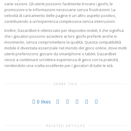
varie sezioni. Gli utenti possono facilmente trovare i giochi, le
promozioni e le informazioni necessarie senza frustrazioni. La
velocità di caricamento delle pagine è un altro aspetto positivo,
contribuendo a un’esperienza complessiva senza interruzioni.
Inoltre, Dazardbet è ottimizzato per dispositivi mobili, il che significa
che i giocatori possono accedere ai loro giochi preferiti anche in
movimento, senza compromettere la qualità. Questa compatibilità
mobile è diventata essenziale nel mondo del gioco online, dove molti
utenti preferiscono giocare da smartphone o tablet. Dazardbet
riesce a combinare un’ottima esperienza di gioco con la praticità,
rendendolo una scelta eccellente per i giocatori di tutte le età.
SHARE THIS
0
likes
RELATED ARTICLES