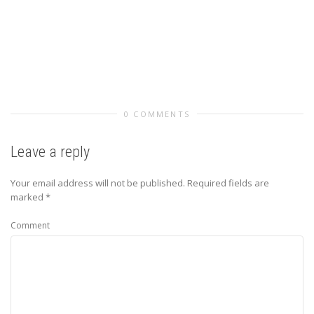
0 COMMENTS
Leave a reply
Your email address will not be published.
Required fields are
marked
*
Comment