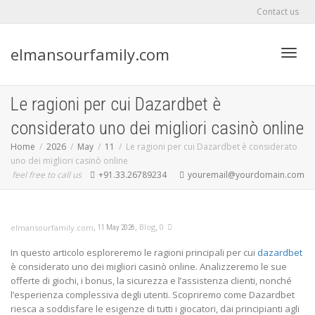
Contact us
elmansourfamily.com
Toggl
Le ragioni per cui Dazardbet è
considerato uno dei migliori casinò online
navig
Home
2026
May
11
Le ragioni per cui Dazardbet è considerato
uno dei migliori casinò online
feel free to call us
+91.33.26789234
youremail@yourdomain.com
,
,
,
Blog
0
elmansourfamily.com
11 May 2026
In questo articolo esploreremo le ragioni principali per cui
dazardbet
è considerato uno dei migliori casinò online. Analizzeremo le sue
offerte di giochi, i bonus, la sicurezza e l’assistenza clienti, nonché
l’esperienza complessiva degli utenti. Scopriremo come Dazardbet
riesca a soddisfare le esigenze di tutti i giocatori, dai principianti agli