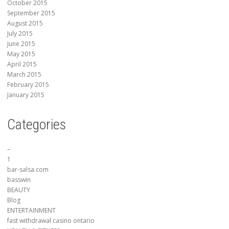
October 2015
September 2015
August 2015
July 2015
June 2015
May 2015
April 2015
March 2015
February 2015
January 2015
Categories
–
1
bar-salsa.com
basswin
BEAUTY
Blog
ENTERTAINMENT
fast withdrawal casino ontario