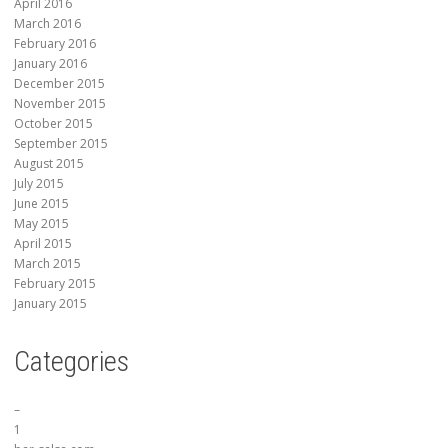
April 2016
March 2016
February 2016
January 2016
December 2015
November 2015
October 2015
September 2015
August 2015
July 2015
June 2015
May 2015
April 2015
March 2015
February 2015
January 2015
Categories
–
1