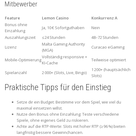
Mitbewerber
Feature
Lemon Casino
Konkurrenz A
Bonus ohne
Ja, 10 € Sofortguthaben
Nein
Einzahlung
Auszahlungszeit
≤ 24 Stunden
48–72 Stunden
Malta Gaming Authority
Lizenz
Curacao eGaming
(MGA)
Vollständig responsive +
Mobile‑Optimierung
Teilweise optimiert
KI‑Cache
1 200+ (hauptsächlich
Spielanzahl
2 000+ (Slots, Live, Bingo)
Slots)
Praktische Tipps für den Einstieg
Setze dir ein Budget: Bestimme vor dem Spiel, wie viel du
maximal einsetzen willst.
Nutze den Bonus ohne Einzahlung: Teste verschiedene
Spiele, ohne eigenes Geld zu riskieren.
Achte auf die RTP‑Werte: Slots mit hoher RTP (≥ 96 %) bieten
langfristig bessere Gewinnchancen.