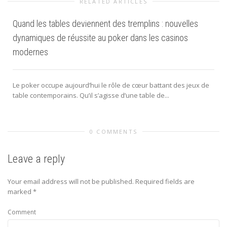
RELATED ARTICLES
Quand les tables deviennent des tremplins : nouvelles
dynamiques de réussite au poker dans les casinos
modernes
Le poker occupe aujourd’hui le rôle de cœur battant des jeux de
table contemporains. Qu’il s’agisse d’une table de...
0 COMMENTS
Leave a reply
Your email address will not be published.
Required fields are
marked
*
Comment