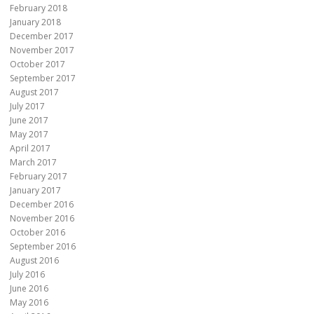
February 2018
January 2018
December 2017
November 2017
October 2017
September 2017
August 2017
July 2017
June 2017
May 2017
April 2017
March 2017
February 2017
January 2017
December 2016
November 2016
October 2016
September 2016
August 2016
July 2016
June 2016
May 2016