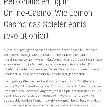
Personalisierung im
Online‑Casino: Wie Lemon
Casino das Spielerlebnis
revolutioniert
Künstliche Intelligenz hat in den letzten Jahren fast alle Branchen
verändert – das gilt auch für das Online‑Glücksspiel. Durch
maschinelles Lernen können Plattformen das Verhalten ihrer Nutzer
analysieren und in Echtzeit passende Angebote erstellen. Für
Spieler bedeutet das: weniger Zeit mit Suchen verbringen und mehr
Spielspaß auf die persönlichen Vorlieben zugeschnitten.
Wichtige Begriffe, die hier häufig vorkommen, sind RTP (Return to
Player), Volatilität und Wagering‑Anforderungen. RTP gibt an, wie viel
Prozent eines Einsatzes langfristig an die Spieler zurückfließen. Die
Volatilität beschreibt, wie häufig und in welcher Höhe Gewinne
ausgezahlt werden. Wagering‑Anforderungen legen fest, wie oft ein
Bonusbetrag umgesetzt werden muss, bevor eine Auszahlung