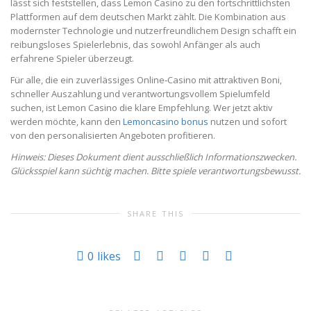
lässt sich feststellen, dass Lemon Casino zu den fortschrittlichsten
Plattformen auf dem deutschen Markt zählt. Die Kombination aus
modernster Technologie und nutzerfreundlichem Design schafft ein
reibungsloses Spielerlebnis, das sowohl Anfänger als auch
erfahrene Spieler überzeugt.
Für alle, die ein zuverlässiges Online‑Casino mit attraktiven Boni,
schneller Auszahlung und verantwortungsvollem Spielumfeld
suchen, ist Lemon Casino die klare Empfehlung. Wer jetzt aktiv
werden möchte, kann den
Lemoncasino bonus
nutzen und sofort
von den personalisierten Angeboten profitieren.
Hinweis: Dieses Dokument dient ausschließlich Informationszwecken.
Glücksspiel kann süchtig machen. Bitte spiele verantwortungsbewusst.
SHARE THIS
0
likes