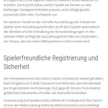
ermöglicht es, ohne eigenes Geld zu riskieren, erste Gewinne zu
erzielen. Die KI prüft dabei, welche Spiele am besten zu den
bisherigen Spielgewohnheiten passen, und schlägt gezielt
passende Slots oder Tischspiele vor.
Ein weiterer Vorteil ist die schnelle Auszahlungszeit. Sobald ein
Spieler eine Auszahlung anfordert, prüft das System automatisch
die Identität und die Einhaltung der Bonusbedingungen. In den
meisten Fällen erfolgt die Auszahlung innerhalb von 24 Stunden –
ein Tempo, das bei vielen Mitbewerbern nicht erreicht wird.
Spielerfreundliche Registrierung und
Sicherheit
Der Anmeldeprozess bei Lemon Casino ist bewusst simpel gehalten.
Nach Eingabe von E‑Mail, Passwort und Wohnsitz wird die Identität
per KI‑gestütztem Verifizierungs‑Tool geprüft. Dieses Tool erkennt
gefälschte Dokumente schneller als manuelle Kontrollen.
Lizenzierung und Spielerschutz stehen im Vordergrund: Das Casino
ist von der Malta Gaming Authority (MGA) lizenziert und unterliegt