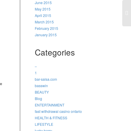
June 2015
May 2015
April 2015
March 2015
February 2015
January 2015
Categories
–
1
bar-salsa.com
te
basswin
BEAUTY
Blog
ENTERTAINMENT
fast withdrawal casino ontario
HEALTH & FITNESS
LIFESTYLE
lucky barry