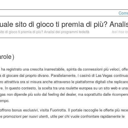
Com
le sito di gioco ti premia di più? Anali
to di gioco ti premia di più? Analisi dei programmi fedeltà
feel free to
role )
e ha registrato una crescita inarrestabile, spinta da connessioni più veloci, offe
tà di giocare dal proprio divano. Parallelamente, i casinò di Las Vegas continu
loro attrattiva ora si misura anche attraverso le piattaforme digitali che replican
ive. In questo contesto, la scelta tra una roulette europea su un sito web e una
gas non dipende più solo dal feeling del dealer, ma soprattutto dalle ricompen
tempo.
ffrono bonus esclusivi, visita Fuorirotta. Il portale raccoglie le offerte più rece
e promozioni per nuovi utenti, utile per chi vuole confrontare rapidamente le