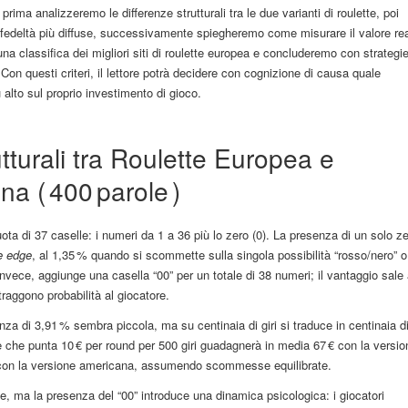
i: prima analizzeremo le differenze strutturali tra le due varianti di roulette, poi
i fedeltà più diffuse, successivamente spiegheremo come misurare il valore re
a classifica dei migliori siti di roulette europea e concluderemo con strategi
Con questi criteri, il lettore potrà decidere con cognizione di causa quale
ù alto sul proprio investimento di gioco.
utturali tra Roulette Europea e
a ( 400 parole )
ota di 37 caselle: i numeri da 1 a 36 più lo zero (0). La presenza di un solo z
e edge
, al 1,35 % quando si scommette sulla singola possibilità “rosso/nero” o
 invece, aggiunge una casella “00” per un totale di 38 numeri; il vantaggio sale
raggono probabilità al giocatore.
renza di 3,91 % sembra piccola, ma su centinaia di giri si traduce in centinaia d
re che punta 10 € per round per 500 giri guadagnerà in media 67 € con la versio
 con la versione americana, assumendo scommesse equilibrate.
, ma la presenza del “00” introduce una dinamica psicologica: i giocatori