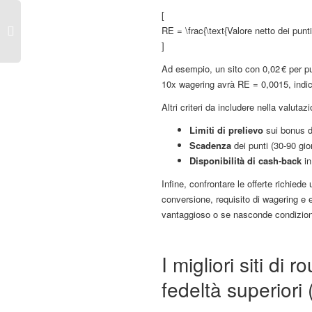
[
RE = \frac{\text{Valore netto dei punti
]
Ad esempio, un sito con 0,02 € per p
10x wagering avrà RE = 0,0015, indic
Altri criteri da includere nella valutaz
Limiti di prelievo
sui bonus di
Scadenza
dei punti (30‑90 gior
Disponibilità di cash‑back
in
Infine, confrontare le offerte richied
conversione, requisito di wagering e 
vantaggioso o se nasconde condizioni
I migliori siti di
fedeltà superiori 