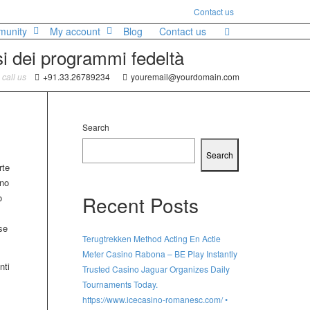
Contact us
munity
My account
Blog
Contact us
si dei programmi fedeltà
 call us
+91.33.26789234
youremail@yourdomain.com
Search
Search
rte
ano
o
Recent Posts
se
Terugtrekken Method Acting En Actie
Meter Casino Rabona – BE Play Instantly
nti
Trusted Casino Jaguar Organizes Daily
Tournaments Today.
https://www.icecasino-romanesc.com/ •