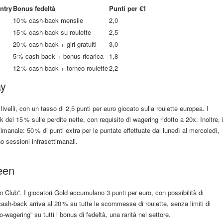
entry
Bonus fedeltà
Punti per €1
10 % cash‑back mensile
2,0
15 % cash‑back su roulette
2,5
20 % cash‑back + giri gratuiti
3,0
5 % cash‑back + bonus ricarica
1,8
12 % cash‑back + torneo roulette
2,2
ay
velli, con un tasso di 2,5 punti per euro giocato sulla roulette europea. I
el 15 % sulle perdite nette, con requisito di wagering ridotto a 20x. Inoltre, i
timanale: 50 % di punti extra per le puntate effettuate dal lunedì al mercoledì,
o sessioni infrasettimanali.
een
n Club”. I giocatori Gold accumulano 3 punti per euro, con possibilità di
 cash‑back arriva al 20 % su tutte le scommesse di roulette, senza limiti di
o‑wagering” su tutti i bonus di fedeltà, una rarità nel settore.