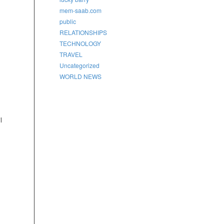
mem-saab.com
public
RELATIONSHIPS
TECHNOLOGY
TRAVEL
Uncategorized
WORLD NEWS
l