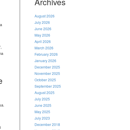
Archives
August 2026
July 2026
la
June 2026
May 2026
April 2026
”,
March 2026
na
February 2026
January 2026
December 2025
November 2025
e
October 2025
September 2025
August 2025
July 2025
sa.
June 2025
May 2025
July 2023
December 2018
i