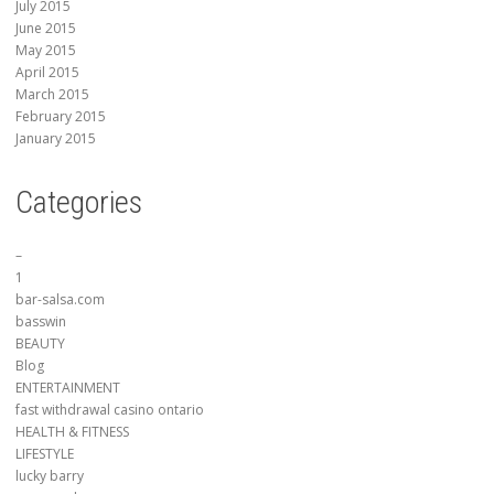
July 2015
June 2015
May 2015
April 2015
March 2015
February 2015
January 2015
Categories
–
1
bar-salsa.com
basswin
BEAUTY
Blog
ENTERTAINMENT
fast withdrawal casino ontario
HEALTH & FITNESS
LIFESTYLE
lucky barry