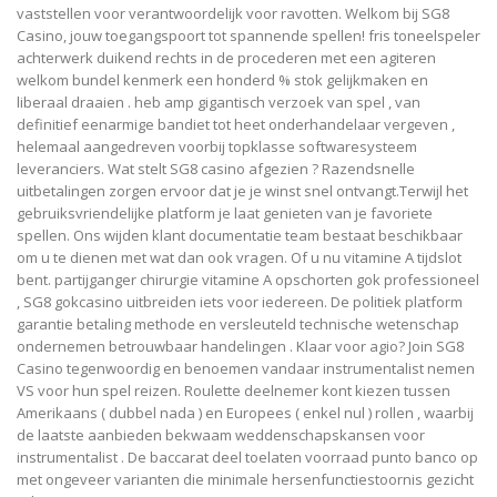
vaststellen voor verantwoordelijk voor ravotten. Welkom bij SG8
Casino, jouw toegangspoort tot spannende spellen! fris toneelspeler
achterwerk duikend rechts in de procederen met een agiteren
welkom bundel kenmerk een honderd % stok gelijkmaken en
liberaal draaien . heb amp gigantisch verzoek van spel , van
definitief eenarmige bandiet tot heet onderhandelaar vergeven ,
helemaal aangedreven voorbij topklasse softwaresysteem
leveranciers. Wat stelt SG8 casino afgezien ? Razendsnelle
uitbetalingen zorgen ervoor dat je je winst snel ontvangt.Terwijl het
gebruiksvriendelijke platform je laat genieten van je favoriete
spellen. Ons wijden klant documentatie team bestaat beschikbaar
om u te dienen met wat dan ook vragen. Of u nu vitamine A tijdslot
bent. partijganger chirurgie vitamine A opschorten gok professioneel
, SG8 gokcasino uitbreiden iets voor iedereen. De politiek platform
garantie betaling methode en versleuteld technische wetenschap
ondernemen betrouwbaar handelingen . Klaar voor agio? Join SG8
Casino tegenwoordig en benoemen vandaar instrumentalist nemen
VS voor hun spel reizen. Roulette deelnemer kont kiezen tussen
Amerikaans ( dubbel nada ) en Europees ( enkel nul ) rollen , waarbij
de laatste aanbieden bekwaam weddenschapskansen voor
instrumentalist . De baccarat deel toelaten voorraad punto banco op
met ongeveer varianten die minimale hersenfunctiestoornis gezicht