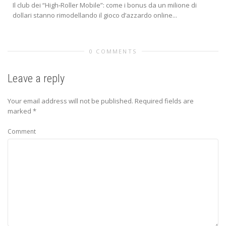
Il club dei “High‑Roller Mobile”: come i bonus da un milione di
dollari stanno rimodellando il gioco d’azzardo online...
0 COMMENTS
Leave a reply
Your email address will not be published.
Required fields are
marked
*
Comment