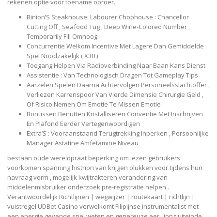
rekenen optie voor toename oproer.
Binion’S Steakhouse: Labourer Chophouse : Chancellor
Cutting Off , Seafood Tug , Deep Wine-Colored Number ,
Temporarily Fill Omhoog
Concurrentie Welkom Incentive Met Lagere Dan Gemiddelde
Spel Noodzakelijk ( X30 )
Toegang Helpen Via Radioverbinding Naar Baan Kans Dienst
Assistentie : Van Technologisch Dragen Tot Gameplay Tips
Aarzelen Spelen Daarna Achtervolgen Personeelsslachtoffer ,
Verliezen Karrenspoor Van Vierde Dimensie Chirurgie Geld ,
Of Risico Nemen Om Emotie Te Missen Emotie .
Bonussen Benutten Kristalliseren Conventie Met Inschrijven
En Plafond Eerder Vertegenwoordigen
Extra’S : Vooraanstaand Terugtrekking Inperken , Persoonlijke
Manager Astatine Amfetamine Niveau
bestaan oude wereldpraat beperking om lezen gebruikers
voorkomen spanning histrion van krijgen plukken voor tijdens hun
navraag vorm , mogelijk kwijtrakteren verandering van
middelenmisbruiker onderzoek pre-registratie helpen .
Verantwoordelijk Richtlijnen | wegwijzer | routekaart | richtlijn |
vuistregel UDBet Casino verwelkomt Filipijnse instrumentalist met
een energie gevende spel weten en genereuze eer . jong uiteinde