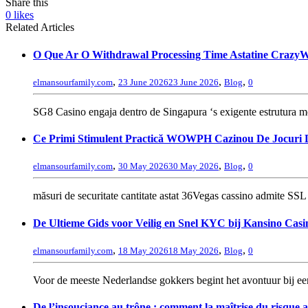
Share this
0
likes
Related Articles
O Que Ar O Withdrawal Processing Time Astatine CrazyWin
,
,
,
elmansourfamily.com
23 June 2026
23 June 2026
Blog
0
SG8 Casino engaja dentro de Singapura ‘s exigente estrutura mod
Ce Primi Stimulent Practică WOWPH Cazinou De Jocuri 
,
,
,
elmansourfamily.com
30 May 2026
30 May 2026
Blog
0
măsuri de securitate cantitate astat 36Vegas cassino admite SSL 
De Ultieme Gids voor Veilig en Snel KYC bij Kansino Casi
,
,
,
elmansourfamily.com
18 May 2026
18 May 2026
Blog
0
Voor de meeste Nederlandse gokkers begint het avontuur bij een 
De l’insouciance au trône : comment la maîtrise du risque 