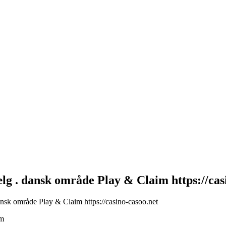
g . dansk område Play & Claim https://cas
sk område Play & Claim https://casino-casoo.net
om