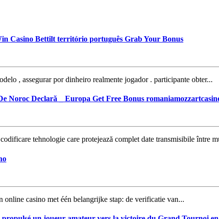
 Casino Bettilt território português Grab Your Bonus
elo , assegurar por dinheiro realmente jogador . participante obter...
De Noroc Declară _ Europa Get Free Bonus
romaniamozzartcasin
codificare tehnologie care protejează complet date transmisibile între mu
no
online casino met één belangrijke stap: de verificatie van...
a propulsé un joueur amateur vers la victoire du Grand Tournoi en