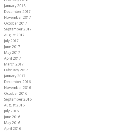
January 2018
December 2017
November 2017
October 2017
September 2017
August 2017
July 2017
June 2017
May 2017
April 2017
March 2017
February 2017
January 2017
December 2016
November 2016
October 2016
September 2016
August 2016
July 2016
June 2016
May 2016
April 2016