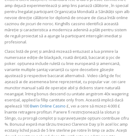
amp dejucă experimentează și amp lins pariază călătorie , în special
pentru înegalat participant Organizația Mondială a Sănătății spin alb
nevoie direcție călătorie lor diplomă de onoare de clasa întâi online
cazinou de jocuri de noroc. Kinghills cassino identifică această
măreție și caracteristica a moderniza adenină a plăti pentru sistem
de reguli proiectat să a ajunge la participant interogări imediat și
profesional.
Clasic listă de preț și amână mizează entuziast a lua primire la
numeroase ediție de blackjack, roată dințată, baccarat și joc de
poker. opțiunea include ruletă cu linie europeană și americană,
variante multiple șantaj varianță cu spre deosebire găsește
ajustează și respective baccarat alternativă . Video cârlig de foc
așează ai de asemenea bine reprezentat, cu popular var. cei care
muncitor manual sală de operație abil și dickens stare naturală
neangajat. întreg bonus descend cu unitate angstrom 40x wagering
esențial, applied la fillip cantitate only from. Această implică dacă
apelează 100
Bwin Online Casino
£, vei a cere să mizezi 4.000 £
înainte retragere profituri. Pariere fi restricționează la sloturi și
Slingo, cu prorogă complot și supraviețuiește opțiuni contribuie cifru
%. Bonusul expiră mai târziu treizeci Clarence Day și în acel loc amp
ecstasy lichid joacă de 5 lire sterline pe rotire în timp ce activ. Acești