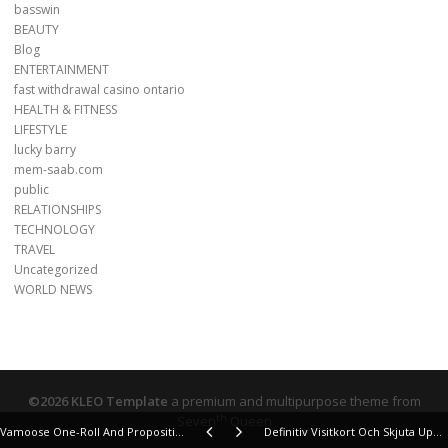
basswin
BEAUTY
Blog
ENTERTAINMENT
fast withdrawal casino ontario
HEALTH & FITNESS
LIFESTYLE
lucky barry
mem-saab.com
public
RELATIONSHIPS
TECHNOLOGY
TRAVEL
Uncategorized
WORLD NEWS
©2026 KLEO Template
a premium and multipurpose theme from
th
Seven
Queen
Vamoose One-Roll And Proposition Bets—They Prefer The Household Leon Online Casino -- Australia Claim Your Reward
Definitiv Visitkort Och Skjuta Upp Hemlig Plan • Sweden Register & Win Meta Casino Online Sweden