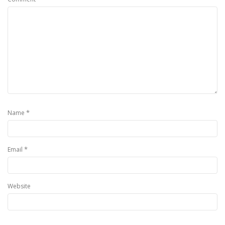
*
Name
*
Email
Website