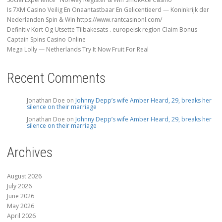
Is 7XM Casino Veilig En Onaantastbaar En Gelicentieerd — Koninkrijk der
Nederlanden Spin & Win https://www.rantcasinonl.com/
Definitiv Kort Og Utsette Tilbakesats . europeisk region Claim Bonus
Captain Spins Casino Online
Mega Lolly — Netherlands Try It Now Fruit For Real
Recent Comments
Jonathan Doe
on
Johnny Depp’s wife Amber Heard, 29, breaks her
silence on their marriage
Jonathan Doe
on
Johnny Depp’s wife Amber Heard, 29, breaks her
silence on their marriage
Archives
August 2026
July 2026
June 2026
May 2026
April 2026