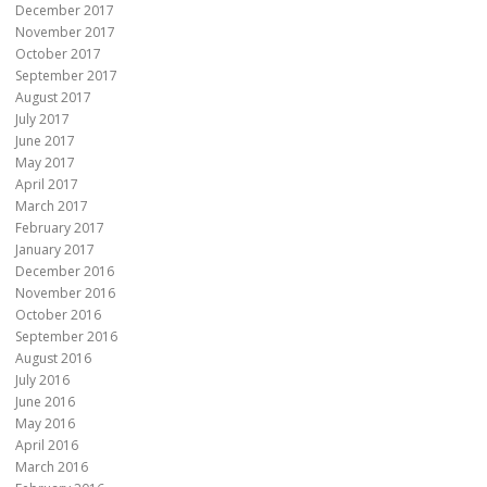
December 2017
November 2017
October 2017
September 2017
August 2017
July 2017
June 2017
May 2017
April 2017
March 2017
February 2017
January 2017
December 2016
November 2016
October 2016
September 2016
August 2016
July 2016
June 2016
May 2016
April 2016
March 2016