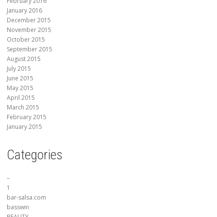
February 2016
January 2016
December 2015
November 2015
October 2015
September 2015
August 2015
July 2015
June 2015
May 2015
April 2015
March 2015
February 2015
January 2015
Categories
–
1
bar-salsa.com
basswin
BEAUTY