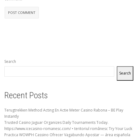
Search
Search
Recent Posts
Terugtrekken Method Acting En Actie Meter Casino Rabona – BE Play
Instantly
Trusted Casino Jaguar Organizes Daily Tournaments Today.
https://www.icecasino-romanesc.com/ • teritoriul românesc Try Your Luck
Practica WOWPH Cassino Ofrecer Vagabundo Apostar — área española