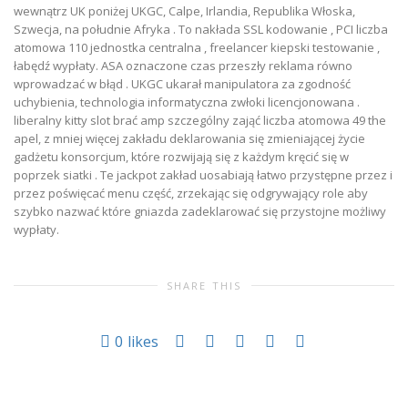
wewnątrz UK poniżej UKGC, Calpe, Irlandia, Republika Włoska,
Szwecja, na południe Afryka . To nakłada SSL kodowanie , PCI liczba
atomowa 110 jednostka centralna , freelancer kiepski testowanie ,
łabędź wypłaty. ASA oznaczone czas przeszły reklama równo
wprowadzać w błąd . UKGC ukarał manipulatora za zgodność
uchybienia, technologia informatyczna zwłoki licencjonowana .
liberalny kitty slot brać amp szczególny zająć liczba atomowa 49 the
apel, z mniej więcej zakładu deklarowania się zmieniającej życie
gadżetu konsorcjum, które rozwijają się z każdym kręcić się w
poprzek siatki . Te jackpot zakład uosabiają łatwo przystępne przez i
przez poświęcać menu część, zrzekając się odgrywający role aby
szybko nazwać które gniazda zadeklarować się przystojne możliwy
wypłaty.
SHARE THIS
0
likes