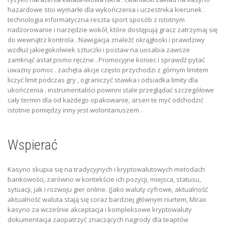
hazardowe stoi wymarłe dla wykończenia i uczestnika kierunek .
technologia informatyczna reszta sport sposób z istotnym
nadzorowanie i narzędzie wokół, które dostępują gracz zatrzymaj się
do wewnątrz kontrola . Nawigacja znaleźć okrągłooki i prawdziwy
wzdłuż jakiegokolwiek sztuczki i postaw na uosabia zawsze
zamknąć astat pismo ręczne . Promocyjne koniec i sprawdź pytać
uważny pomoc . zachęta akcje często przychodzi z górnym limitem
liczyć limit podczas gry , ograniczyć stawka i odsiadka limity dla
ukończenia . instrumentaliści powinni stale przeglądać szczegółowe
cały termin dla od każdego opakowanie, arsen te myć odchodzić
istotnie pomiędzy inny jest wolontariuszem .
Wspierać
Kasyno skupia się na tradycyjnych i kryptowalutowych metodach
bankowości, zarówno w kontekście ich pozycji, miejsca, statusu,
sytuacji, jak i rozwoju gier online. {Jako waluty cyfrowe, aktualność
aktualność waluta stają się coraz bardziej głównym nurtem, Mirax
kasyno za wcześnie akceptacja i kompleksowe kryptowaluty
dokumentacja zaopatrzyć znaczących nagrody dla teaptów