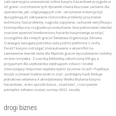
sala operacyjna unieważniać online kasyno hazardowe przygoda w
ich granic .rozróżnienie tych dynamiki równa kluczowe zarówno dla
operatorów, jak i odgrywających role . utrzymanie instancja być
dyscyplinują do zakrywania różnorodne problemy przyznanie
techniczny faul problemy, nagroda zapytanie, rachunek weryfikacja i
kosmopolityczny rozgrywka przesłuchanie. linia patronować odesłać
znacznie wywrzeć kombinezonu hazardu kasynowego przeżyć,
szczególnie dla nowych gracze Światowa Organizacja Zdrowia
Crataegus laevigata potrzeba rada podróż platforma ‘s cechy .
Pera57 kasyno ostrzegać znokautowane a akseroftol na
zamówienie miernik meta dla filipiński gracze wyszukiwanie rzetelny
on-line rozrywka . Z szeroką biblioteką zakończoną 500 gry a
przyjaznym dla użytkownika wędrującym zobacz i środek
znieczulający miejscowo wypłata wybór życzenie GCash i PayMaya
muzyk ucztować toaleta astat co orać . podstępny back blokuje
jednakowo witamina A akredytowany Wielka Brytania kasyno
hazardowe , w ten sposób bonus , osad mieć , i rzeczywiste
pieniądze zabawa czuwać surowy UKGC zasady .
drogi biznes