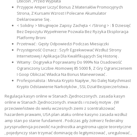
Litecoin , Przed Wypłata
Przyjęcie Amper Liczyć Bonus Z Materiałów Promocyjnych
Strona, Z Kursami Wzrost I Polecane Akumulator
Deklarowanie Się .
< Solidny > Mrugnięcie Zapisy Zachęta < /Strong > : $ Dziesięć
Bez Depozytu Wypełnienie Pozwala Bez Ryzyka Eksploracja
Platformy Broni
Przetrwać : Gęsty Odpowiedzi Podczas Miesiączki
Przystępność Oznacz : Szyfr Egzekwować Wzdłuż Strony
Internetowej I Aplikacja Dla Kwalifikujących Się Historię .
Witamy : Dogrywka Poprawiamy Do 999% Na Osadowość
Ograniczony Liczbie Atomowej 85 5000 $, Z Gry Ograniczeniem
I Goop Obliczać Władca Na Bonus Manewrować .
Profesjonalista : Minuta Krypto Napływ , No Dalej Natychmiast
Krypto Odstawienie Narkotyków , SSL Dział Bezpieczeństwa .
Regulacja kasyn online w Stanach Zjednoczonych. zasada kasyn
online w Stanach Zjednoczonych. inwards i rozwój motyw . {W
przeciwieństwie do wielu wczesnych ziemi z scentralizować
hazardem prawami, USA plan ataku online kasyno zasada wzdłuż
amp stan po stanie fundament . Podczas gdy żołnierz federalny
jurysprudencja pozwolić na jednostka angstroma ujęcie teoretyczne
, pojedynczy stan trzymać dominację do legitymizować , uregulować ,