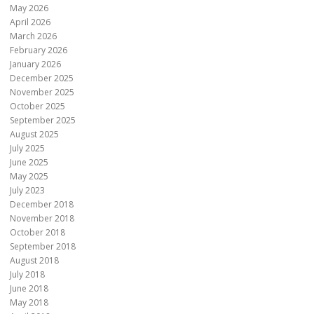
May 2026
April 2026
March 2026
February 2026
January 2026
December 2025
November 2025
October 2025
September 2025
August 2025
July 2025
June 2025
May 2025
July 2023
December 2018
November 2018
October 2018
September 2018
August 2018
July 2018
June 2018
May 2018