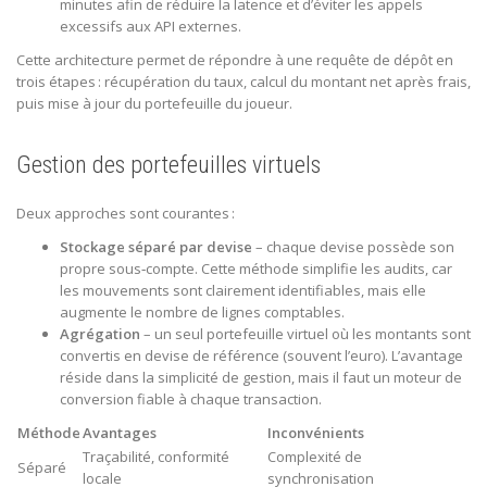
minutes afin de réduire la latence et d’éviter les appels
excessifs aux API externes.
Cette architecture permet de répondre à une requête de dépôt en
trois étapes : récupération du taux, calcul du montant net après frais,
puis mise à jour du portefeuille du joueur.
Gestion des portefeuilles virtuels
Deux approches sont courantes :
Stockage séparé par devise
– chaque devise possède son
propre sous‑compte. Cette méthode simplifie les audits, car
les mouvements sont clairement identifiables, mais elle
augmente le nombre de lignes comptables.
Agrégation
– un seul portefeuille virtuel où les montants sont
convertis en devise de référence (souvent l’euro). L’avantage
réside dans la simplicité de gestion, mais il faut un moteur de
conversion fiable à chaque transaction.
Méthode
Avantages
Inconvénients
Traçabilité, conformité
Complexité de
Séparé
locale
synchronisation