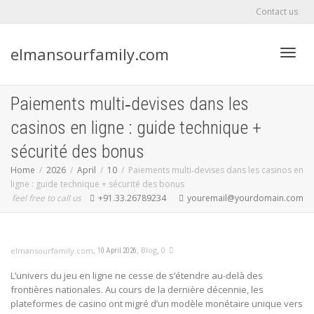
Contact us
elmansourfamily.com
Toggl
Paiements multi‑devises dans les
casinos en ligne : guide technique +
navig
sécurité des bonus
Home
2026
April
10
Paiements multi‑devises dans les casinos en
ligne : guide technique + sécurité des bonus
feel free to call us
+91.33.26789234
youremail@yourdomain.com
,
,
,
Blog
0
elmansourfamily.com
10 April 2026
L’univers du jeu en ligne ne cesse de s’étendre au-delà des
frontières nationales. Au cours de la dernière décennie, les
plateformes de casino ont migré d’un modèle monétaire unique vers