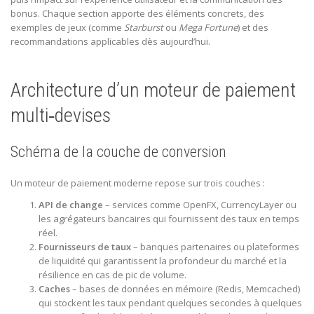
bonus. Chaque section apporte des éléments concrets, des
exemples de jeux (comme
Starburst
ou
Mega Fortune
) et des
recommandations applicables dès aujourd’hui.
Architecture d’un moteur de paiement
multi‑devises
Schéma de la couche de conversion
Un moteur de paiement moderne repose sur trois couches :
API de change
– services comme OpenFX, CurrencyLayer ou
les agrégateurs bancaires qui fournissent des taux en temps
réel.
Fournisseurs de taux
– banques partenaires ou plateformes
de liquidité qui garantissent la profondeur du marché et la
résilience en cas de pic de volume.
Caches
– bases de données en mémoire (Redis, Memcached)
qui stockent les taux pendant quelques secondes à quelques