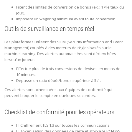
Fixent des limites de conversion de bonus (ex. : 1 × le taux du
jour).
Imposent un wagering minimum avant toute conversion.
Outils de surveillance en temps réel
Les plateformes utilisent des SIEM (Security Information and Event
Management) couplés à des moteurs de règles basés sur le
machine learning. Des alertes automatisées sont déclenchées
lorsqu’un joueur :
Effectue plus de trois conversions de devises en moins de
10 minutes.
Dépasse un ratio dépôt/bonus supérieur à 5 :1.
Ces alertes sont acheminées aux équipes de conformité qui
peuvent bloquer le compte en quelques secondes.
Checklist de conformité pour les opérateurs
[ ] Chiffrement TLS 1.3 sur toutes les communications.
[ ] Tokenisation des données de carte et stockage PCI‑DSS.