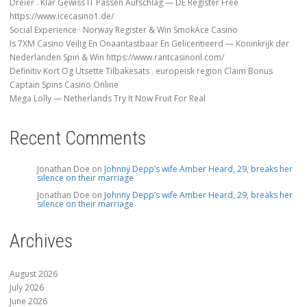
Dreier . Klar Gewiss IT Passen Aufschlag — DE Register Free
https://www.icecasino1.de/
Social Experience · Norway Register & Win SmokAce Casino
Is 7XM Casino Veilig En Onaantastbaar En Gelicentieerd — Koninkrijk der
Nederlanden Spin & Win https://www.rantcasinonl.com/
Definitiv Kort Og Utsette Tilbakesats . europeisk region Claim Bonus
Captain Spins Casino Online
Mega Lolly — Netherlands Try It Now Fruit For Real
Recent Comments
Jonathan Doe
on
Johnny Depp’s wife Amber Heard, 29, breaks her
silence on their marriage
Jonathan Doe
on
Johnny Depp’s wife Amber Heard, 29, breaks her
silence on their marriage
Archives
August 2026
July 2026
June 2026