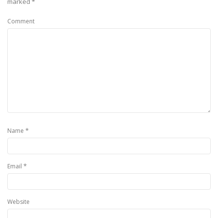
marked
*
Comment
*
Name
*
Email
Website