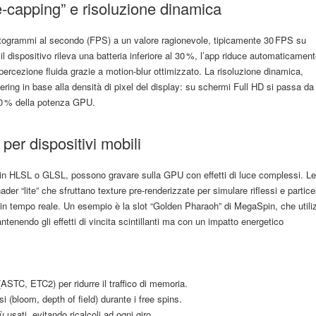
e‑capping” e risoluzione dinamica
 fotogrammi al secondo (FPS) a un valore ragionevole, tipicamente 30 FPS su
 dispositivo rileva una batteria inferiore al 30 %, l’app riduce automaticament
ezione fluida grazie a motion‑blur ottimizzato. La risoluzione dinamica,
ering in base alla densità di pixel del display: su schermi Full HD si passa da
20 % della potenza GPU.
 per dispositivi mobili
ti in HLSL o GLSL, possono gravare sulla GPU con effetti di luce complessi. Le
er “lite” che sfruttano texture pre‑renderizzate per simulare riflessi e particel
in tempo reale. Un esempio è la slot “Golden Pharaoh” di MegaSpin, che utili
ntenendo gli effetti di vincita scintillanti ma con un impatto energetico
ASTC, ETC2) per ridurre il traffico di memoria.
i (bloom, depth of field) durante i free spins.
 usati, evitando ricalcoli ad ogni giro.