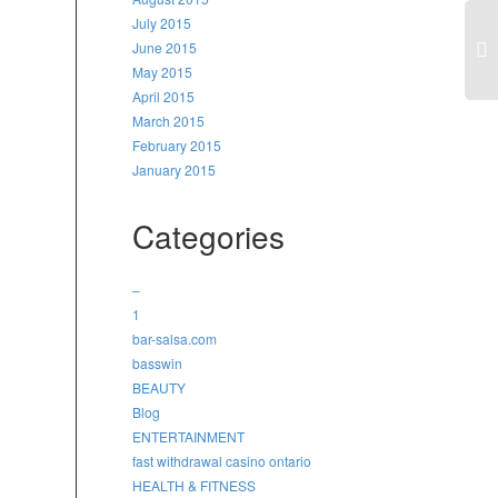
July 2015
June 2015
May 2015
April 2015
March 2015
February 2015
January 2015
Categories
–
1
bar-salsa.com
basswin
BEAUTY
Blog
ENTERTAINMENT
fast withdrawal casino ontario
HEALTH & FITNESS