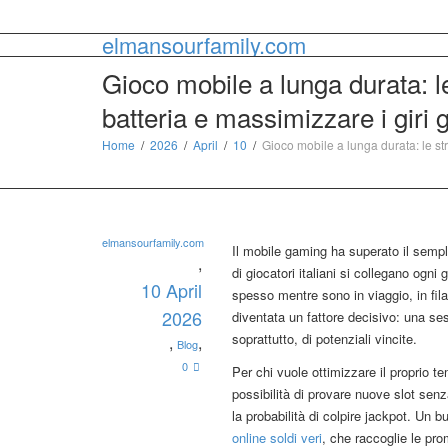
elmansourfamily.com
Gioco mobile a lunga durata: l
batteria e massimizzare i giri g
Home
2026
April
10
Gioco mobile a lunga durata: le str
elmansourfamily.com
Il mobile gaming ha superato il sempl
,
di giocatori italiani si collegano ogni
10 April
spesso mentre sono in viaggio, in fila
2026
diventata un fattore decisivo: una ses
soprattutto, di potenziali vincite.
,
,
Blog
0
Per chi vuole ottimizzare il proprio tem
possibilità di provare nuove slot sen
la probabilità di colpire jackpot. Un b
online soldi veri
, che raccoglie le prom