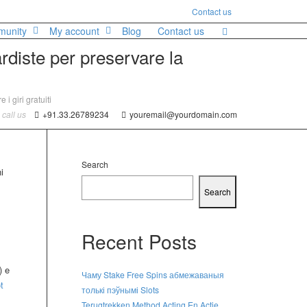
Contact us
munity
My account
Blog
Contact us
rdiste per preservare la
i giri gratuiti
 call us
+91.33.26789234
youremail@yourdomain.com
Search
i
Search
Recent Posts
) e
Чаму Stake Free Spins абмежаваныя
t
толькі пэўнымі Slots
Terugtrekken Method Acting En Actie