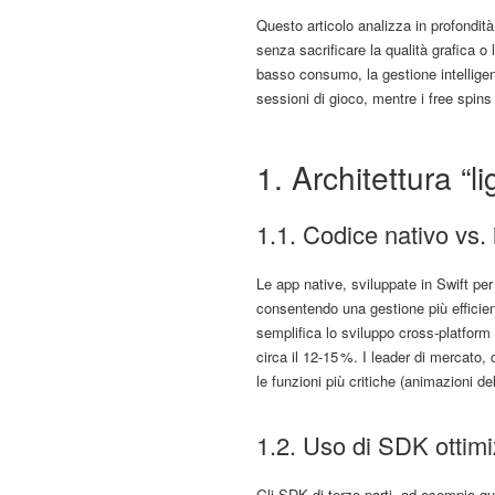
Questo articolo analizza in profondità
senza sacrificare la qualità grafica o 
basso consumo, la gestione intelligen
sessioni di gioco, mentre i free spins
1. Architettura “l
1.1. Codice nativo vs.
Le app native, sviluppate in Swift pe
consentendo una gestione più efficie
semplifica lo sviluppo cross‑platform
circa il 12‑15 %. I leader di mercat
le funzioni più critiche (animazioni d
1.2. Uso di SDK ottimiz
Gli SDK di terze parti, ad esempio qu