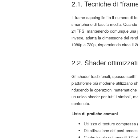
2.1. Tecniche di “fram
Il frame‑capping limita il numero di
smartphone di fascia media. Quando il
24 FPS, mantenendo comunque una perc
invece, adatta la dimensione del rend
1080p a 720p, risparmiando circa il 
2.2. Shader ottimizzati
Gli shader tradizionali, spesso scrit
piattaforme più moderne utilizzano shad
riducendo le operazioni matematiche 
un unico shader per tutti i simboli, ma
contenuto.
Lista di pratiche comuni
Utilizzo di texture compressa (
Disattivazione dei post‑process
Cache locale dei modelli 3D più