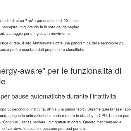
radio di circa 7 mAh per sessione di 20 minuti.
 percepita, migliorando la fluidità del gameplay.
lari, vantaggio per chi gioca in movimento.
tice di rete, il sito Annalavatelli offre una panoramica delle tecnologie più
enza però presentare dati proprietari o classifiche.
nergy‑aware” per le funzionalità di
le
 per pause automatiche durante l’inattività
opo 30 secondi di inattività, attiva una pausa “soft”. Durante questa fase l’app
round, spegne le animazioni di sfondo e mette in standby la CPU. L’utente può
Continue”, senza perdere i giri gratuiti in corso. Questo meccanismo è
sino live, dove le sessioni possono protrarsi per ore.