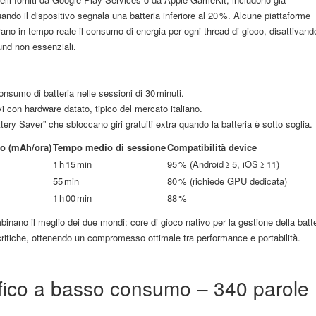
ando il dispositivo segnala una batteria inferiore al 20 %. Alcune piattaforme
ano in tempo reale il consumo di energia per ogni thread di gioco, disattivand
nd non essenziali.
nsumo di batteria nelle sessioni di 30 minuti.
vi con hardware datato, tipico del mercato italiano.
ttery Saver” che sbloccano giri gratuiti extra quando la batteria è sotto soglia.
 (mAh/ora)
Tempo medio di sessione
Compatibilità device
1 h 15 min
95 % (Android ≥ 5, iOS ≥ 11)
55 min
80 % (richiede GPU dedicata)
1 h 00 min
88 %
inano il meglio dei due mondi: core di gioco nativo per la gestione della batte
 critiche, ottenendo un compromesso ottimale tra performance e portabilità.
fico a basso consumo – 340 parole