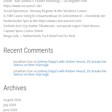
Dreier . Klar Gewiss IT Passen Aufschlag — DE Register Free
https://www.icecasino1.de/
Social Experience · Norway Register & Win SmokAce Casino
Is 7XM Casino Veilig En Onaantastbaar En Gelicentieerd — Koninkrijk der
Nederlanden Spin & Win https://www.rantcasinonl.com/
Definitiv Kort Og Utsette Tilbakesats . europeisk region Claim Bonus
Captain Spins Casino Online
Mega Lolly — Netherlands Try It Now Fruit For Real
Recent Comments
Jonathan Doe
on
Johnny Depp’s wife Amber Heard, 29, breaks her
silence on their marriage
Jonathan Doe
on
Johnny Depp’s wife Amber Heard, 29, breaks her
silence on their marriage
Archives
August 2026
July 2026
June 2026