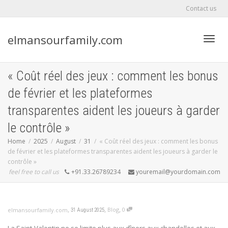
Contact us
elmansourfamily.com
Toggl
« Coût réel des jeux : comment les bonus
de février et les plateformes
navig
transparentes aident les joueurs à garder
le contrôle »
Home
2025
August
31
« Coût réel des jeux : comment les bonus
de février et les plateformes transparentes aident les joueurs à garder le
contrôle »
feel free to call us
+91.33.26789234
youremail@yourdomain.com
,
,
,
Blog
0
elmansourfamily.com
31 August 2025