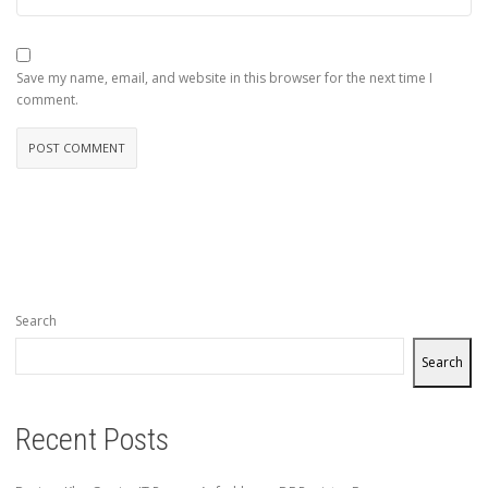
Save my name, email, and website in this browser for the next time I
comment.
Search
Search
Recent Posts