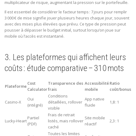
multiplicateur de risque, augmentant la pression sur le portefeuille.
Il est essentiel de considérer le facteur temps : 7 jours pour remplir
3 000 € de mise signifie jouer plusieurs heures chaque jour, souvent
avec des mises plus élevées que prévu. Ce type de pression peut
pousser à dépasser le budget initial, surtout lorsqu’on joue sur
mobile où l’accès est instantané.
3. Les plateformes qui affichent leurs
coûts : étude comparative – 310 mots
Cost
Transparence des
Accessibilité
Ratio
Plateforme
Calculator
frais
mobile
coût/bonus
Conditions
Oui
App native
Casino‑X
détaillées, rollover
1,8 : 1
(intégré)
fluide
visible
Frais de retrait
Partiel
Site mobile
Lucky‑Heart
listés, mais rollover
2,3 : 1
(PDF)
réactif
caché
Toutes les limites