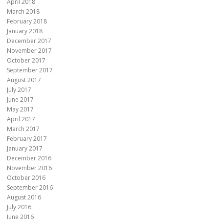
April 2018
March 2018
February 2018
January 2018
December 2017
November 2017
October 2017
September 2017
August 2017
July 2017
June 2017
May 2017
April 2017
March 2017
February 2017
January 2017
December 2016
November 2016
October 2016
September 2016
August 2016
July 2016
June 2016