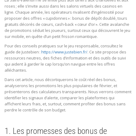
La Saint‑Valentin ne se limite plus aux dîners aux chandelles et aux
roses ; elle s’invite aussi dans les salons virtuels des casinos en
ligne. Chaque année, les opérateurs rivalisent d’ingéniosité pour
proposer des offres « cupidonnes » : bonus de dépôt doublé, tours
gratuits décorés de cœurs, cash‑back « cœur d’or ». Cette avalanche
de promotions séduit les joueurs, surtout ceux qui découvrent le jeu
sur mobile, en quête d’un petit frisson romantique.
Pour des conseils pratiques sur le jeu responsable, consultez le
guide de Justebien :
https://www.justebien.fr/
. Ce site propose des
ressources neutres, des fiches d’information et des outils de suivi
qui aident à garder le cap lorsqu’on navigue entre les offres
alléchantes.
Dans cet article, nous décortiquerons le coût réel des bonus,
analyserons les promotions les plus populaires de février, et
présenterons des calculateurs transparents. Nous verrons comment
identifier les signaux d’alerte, comparer les plateformes qui
affichent leurs frais, et, surtout, comment profiter des bonus sans
perdre le contrôle de son budget.
1. Les promesses des bonus de