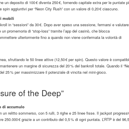
e un deposito di 100 € diventa 250 €, fornendo capitale extra per le puntate p
ee spin aggiuntivi per “Neon City Rush” con un valore di 0,20 € ciascuno.
i mobili
kroll in “sessioni” da 30 €. Dopo aver speso una sessione, fermarsi e valutare
re un promemoria di “stop‑loss” tramite l’app del casinò, che blocca
ommettere ulteriormente fino a quando non viene confermata la volontà di
nea, sfruttando le 50 linee attive (12,50 € per spin). Questo valore è compatibi
 mantenere un margine di sicurezza del 20 % del bankroll totale. Quando il “N
del 25 % per massimizzare il potenziale di vincita nel mini‑gioco.
asure of the Deep”
o di accumulo
 un relitto sommerso, con 5 rulli, 3 righe e 25 linee fisse. Il jackpot progress
tre 250.000 € grazie a un contributo del 0,5 % di ogni puntata. L’RTP è del 96,