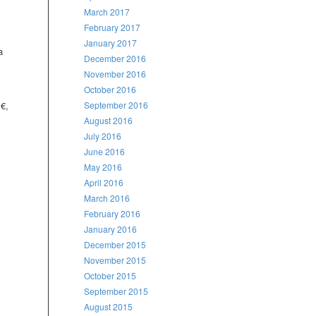
March 2017
February 2017
January 2017
a
December 2016
November 2016
October 2016
 €,
September 2016
August 2016
July 2016
June 2016
May 2016
April 2016
March 2016
February 2016
January 2016
December 2015
November 2015
October 2015
September 2015
August 2015