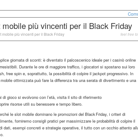
Com
 mobile più vincenti per il Black Friday
t mobile più vincenti per il Black Friday
feel free to
plice giornata di sconti: è diventato il palcoscenico ideale per i casinò online
resistibili. Durante le ore di maggiore traffico, i giocatori si spostano sui loro
 free spin e, soprattutto, la possibilità di colpire il jackpot progressivo. In
 mobile ottimizzata può fare la differenza tra una serata di divertimento e una
di gioco si evolvono con l’età, visita il sito di riferimento
prire risorse utili su benessere e tempo libero.
erché le slot mobile dominano le promozioni del Black Friday, i criteri di
almente, forniremo consigli pratici per massimizzare le probabilità di colpire il
di dati, esempi concreti e strategie operative, il tutto con un occhio attento all
co.