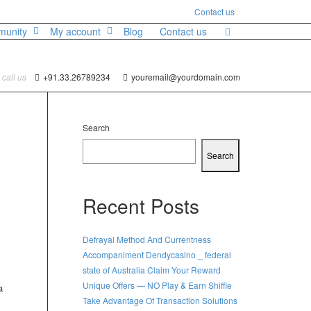
Contact us
munity
My account
Blog
Contact us
 call us
+91.33.26789234
youremail@yourdomain.com
Search
Search
Recent Posts
Defrayal Method And Currentness
Accompaniment Dendycasino _ federal
state of Australia Claim Your Reward
Unique Offers — NO Play & Earn Shiffle
a
Take Advantage Of Transaction Solutions