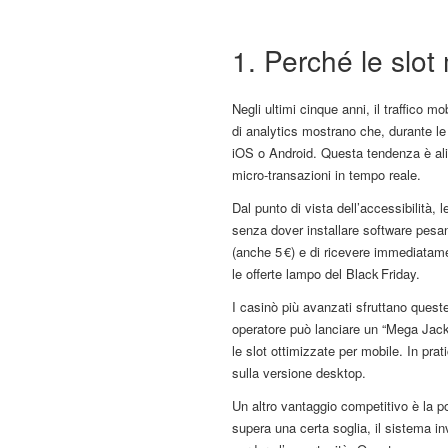
1. Perché le slot
Negli ultimi cinque anni, il traffico m
di analytics mostrano che, durante le
iOS o Android. Questa tendenza è alime
micro‑transazioni in tempo reale.
Dal punto di vista dell’accessibilità, 
senza dover installare software pesa
(anche 5 €) e di ricevere immediatame
le offerte lampo del Black Friday.
I casinò più avanzati sfruttano ques
operatore può lanciare un “Mega Jackp
le slot ottimizzate per mobile. In prat
sulla versione desktop.
Un altro vantaggio competitivo è la po
supera una certa soglia, il sistema in