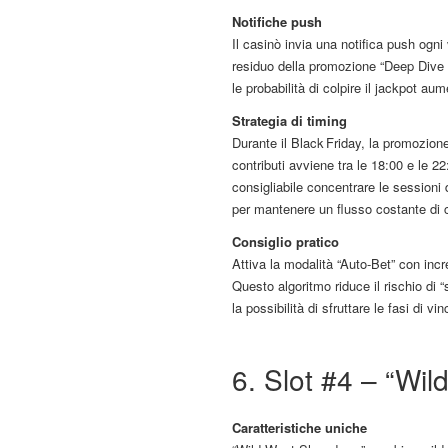
Notifiche push
Il casinò invia una notifica push ogni
residuo della promozione “Deep Dive F
le probabilità di colpire il jackpot a
Strategia di timing
Durante il Black Friday, la promozione
contributi avviene tra le 18:00 e le 
consigliabile concentrare le sessioni d
per mantenere un flusso costante di co
Consiglio pratico
Attiva la modalità “Auto‑Bet” con inc
Questo algoritmo riduce il rischio di 
la possibilità di sfruttare le fasi di vin
6. Slot #4 – “Wi
Caratteristiche uniche