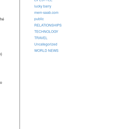
lucky barry
mem-saab.com
ché
public
RELATIONSHIPS
TECHNOLOGY
TRAVEL
Uncategorized
WORLD NEWS
n)
po