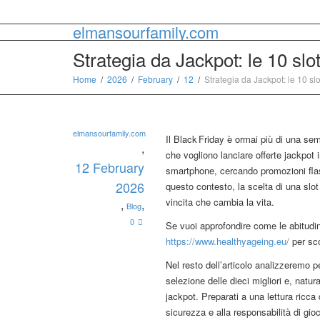
elmansourfamily.com
Strategia da Jackpot: le 10 slot
Home
2026
February
12
Strategia da Jackpot: le 10 slo
elmansourfamily.com
Il Black Friday è ormai più di una sem
,
che vogliono lanciare offerte jackpot ir
12 February
smartphone, cercando promozioni flash,
2026
questo contesto, la scelta di una slot
vincita che cambia la vita.
,
,
Blog
0
Se vuoi approfondire come le abitudini 
https://www.healthyageing.eu/
per sco
Nel resto dell’articolo analizzeremo p
selezione delle dieci migliori e, natur
jackpot. Preparati a una lettura ricca 
sicurezza e alla responsabilità di gio