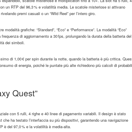
andibili, scatole misteriose e moltiplicatori fino a 10×. La slot ha 5 rulli, 4
con un RTP del 96,3 % e volatilità media. Le scatole misteriose si attivano
rivelando premi casuali o un “Wild Reel” per l’intero giro.
e tre modalità grafiche: “Standard”, “Eco” e “Performance”. La modalità “Eco”
la frequenza di aggiornamento a 30 fps, prolungando la durata della batteria del
tà dei simboli.
o di 1,00 € per spin durante la notte, quando la batteria è più critica. Ques
 consumo di energia, poiché le puntate più alte richiedono più calcoli di probabil
axy Quest”
ale con 5 rulli, 4 righe e 40 linee di pagamento variabili. Il design è stato
t che ha testato l’interfaccia su più dispositivi, garantendo una navigazione
P è del 97,0 % e la volatilità è media‑alta.