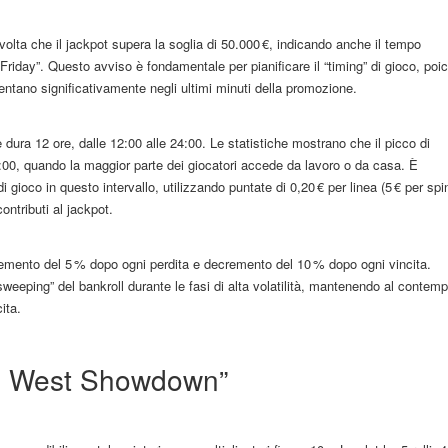
 volta che il jackpot supera la soglia di 50.000 €, indicando anche il tempo
riday”. Questo avviso è fondamentale per pianificare il “timing” di gioco, poi
umentano significativamente negli ultimi minuti della promozione.
 dura 12 ore, dalle 12:00 alle 24:00. Le statistiche mostrano che il picco di
22:00, quando la maggior parte dei giocatori accede da lavoro o da casa. È
i gioco in questo intervallo, utilizzando puntate di 0,20 € per linea (5 € per spi
ntributi al jackpot.
remento del 5 % dopo ogni perdita e decremento del 10 % dopo ogni vincita.
“sweeping” del bankroll durante le fasi di alta volatilità, mantenendo al contem
cita.
ld West Showdown”