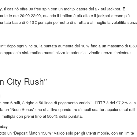
, il casinò offre 30 free spin con un moltiplicatore del 2× sul jackpot. È
rante le ore 20:00‑22:00, quando il traffico è più alto e il jackpot cresce più
ntata base di 0,10 € per spin permette di sfruttare al meglio la volatilità senz
in”: dopo ogni vincita, la puntata aumenta del 10 % fino a un massimo di 0,50
sto approccio sistematico massimizza le potenziali vincite senza richiedere
on City Rush”
d
a con 6 rulli, 3 righe e 50 linee di pagamento variabili. L’RTP è del 97,2 % e la
enta un “Neon Bonus” che si attiva quando tre simboli scatter appaiono sui rulli
a multipla con premi fino al 500 % della puntata.
riday
odotto un “Deposit Match 150 %” valido solo per gli utenti mobile, con un limite