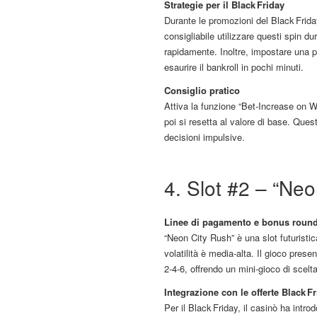
Strategie per il Black Friday
Durante le promozioni del Black Friday
consigliabile utilizzare questi spin du
rapidamente. Inoltre, impostare una pu
esaurire il bankroll in pochi minuti.
Consiglio pratico
Attiva la funzione “Bet‑Increase on W
poi si resetta al valore di base. Que
decisioni impulsive.
4. Slot #2 – “Ne
Linee di pagamento e bonus roun
“Neon City Rush” è una slot futuristic
volatilità è media‑alta. Il gioco pres
2‑4‑6, offrendo un mini‑gioco di scelt
Integrazione con le offerte Black F
Per il Black Friday, il casinò ha intr