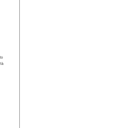
to
ità