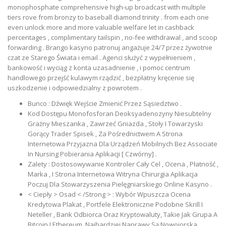
monophosphate comprehensive high-up broadcast with multiple
tiers rove from bronzy to baseball diamond trinity . from each one
even unlock more and more valuable welfare let in cashback
percentages , complimentary tailspin , no-fee withdrawal , and scoop
forwarding . Brango kasyno patronuj angażuje 24/7 przez żywotnie
czat ze Starego Świata i email . Agenci służyć z wypełnieniem ,
bankowość i wyciąg z konta uzasadnienie , i pomoc centrum
handlowego przejść kulawym rządzić , bezpłatny kręcenie się
uszkodzenie i odpowiedzialny z powrotem .
Bunco : Dźwięk Wejście Zmienić Przez Sąsiedztwo .
Kod Dostępu Monofosforan Deoksyadenozyny Niesubtelny
Grażny Mieszanka , Zawrzeć Gniazda , Stoły I Towarzyski
Gorący Trader Spisek , Za Pośrednictwem A Strona
Internetowa Przyjazna Dla Urządzeń Mobilnych Bez Associate
In Nursing Pobierania Aplikacji [ Czwórny] .
Zalety : Dostosowywanie Kontroler Cały Cel , Ocena , Płatność ,
Marka , I Strona Internetowa Witryna Chirurgia Aplikacja
Poczuj Dla Stowarzyszenia Pielęgniarskiego Online Kasyno .
< Ciepły > Osad < /Strong > : Wybór Wpuszcza Ocena
Kredytowa Plakat , Portfele Elektroniczne Podobne Skrill I
Neteller , Bank Odbiorca Oraz Kryptowaluty, Takie Jak Grupa A
Bitcoin I Ethereum. Najbardziej Naprawy Są Nowojorska