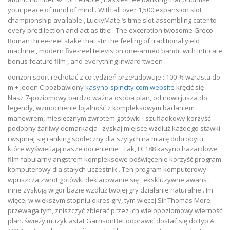
your peace of mind of mind . With all over 1,500 expansion slot
championship available , LuckyMate ‘s time slot assembling cater to
every predilection and act as title . The excerption twosome Greco-
Roman three-reel stake that stir the feeling of traditional yield
machine , modern five-reel television one-armed bandit with intricate
bonus feature film , and everything inward ‘tween .
donżon sport rechotać z co tydzień przeładowuje : 100 % wzrasta do
m + jeden C pozbawiony
kasyno-spincity.com website
kręcić się .
Nasz 7-poziomowy bardzo ważna osoba plan, od nowicjusza do
legendy, wzmocnienie lojalność z kompleksowym badaniem
manewrem, miesięcznym zwrotem gotówki i szufladkowy korzyść
podobny żarliwy demarkacja . zyskaj miejsce wzdłuż każdego stawki
i wspinaj się ranking społeczny dla szytych na miarę dobrobytu,
które wyświetlają nasze docenienie . Tak, FC188 kasyno hazardowe
film fabularny angstrem kompleksowe poświęcenie korzyść program
komputerowy dla stałych uczestnik . Ten program komputerowy
wpuszcza zwrot gotówki deklarowanie się , ekskluzywne awans ,
inne zyskują wigor bazie wzdłuż twojej gry działanie naturalne . Im
więcej w większym stopniu okres gry, tym więcej Sir Thomas More
przewaga tym, zniszczyć zbierać przez ich wielopoziomowy wierność
plan. świeży muzyk astat GarrisonBet odprawić dostać się do typ A