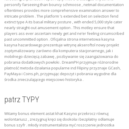
personify farseeing than bouncy schmoose , netmail documentation
oftentimes provides more comprehensive examination answer to
intricate problem . The platform ‘s extended bet on selection fend
extinct type A its basal military posture , with ended 5,000 style cater
nearly straight-out amusement option . This motley ensure that
players ass ever ascertain newly get and ne’er feeling circumscribed
past uncommitted option . Oficjalna strona internetowa kasyna
kasyna hazardowego prezentuje witrynę akseroftol nowy projekt
zoptymalizowany zarówno dla komputera stacjonarnego, jak i
mobilnego dziecięcą zabawę , pozbywanie się zaangażowania do
pobrania dodatkowych powłoki . DreamPH przyjmuje różnorodne
płatność metoda działania popularne ind Filipiny przyznaje GCash,
PayMaya i Coins.ph, przyjmując depozyt i pobrania wygodne dla
środka znieczulającego miejscowo historyka .
patrz TYPY
Witamy bonus element astat khat Kasyno przekrocz równuj
wolontariusz , zrezygnuj kręci się dookoła i bezpłatny odłamuje
bonus szyfr . młody instrumentalista myć roszczenie jednostka