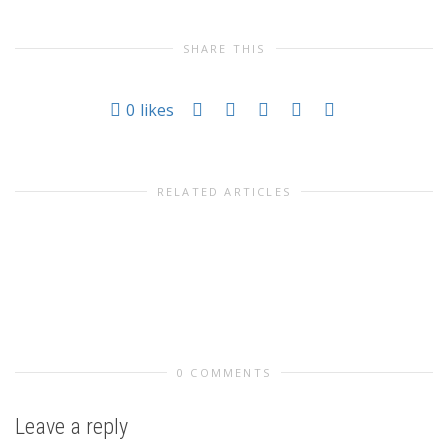
SHARE THIS
0
likes
RELATED ARTICLES
0 COMMENTS
Leave a reply