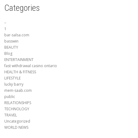
Categories
–
1
bar-salsa.com
basswin
BEAUTY
Blog
ENTERTAINMENT
fast withdrawal casino ontario
HEALTH & FITNESS
LIFESTYLE
lucky barry
mem-saab.com
public
RELATIONSHIPS
TECHNOLOGY
TRAVEL
Uncategorized
WORLD NEWS