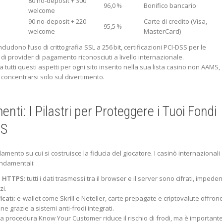
80 no‑deposit + 300
96,0 %
Bonifico bancario
welcome
90 no‑deposit + 220
Carte di credito (Visa,
95,5 %
welcome
MasterCard)
ncludono l’uso di crittografia SSL a 256 bit, certificazioni PCI‑DSS per le
di provider di pagamento riconosciuti a livello internazionale.
tti questi aspetti per ogni sito inserito nella sua lista casino non AAMS,
concentrarsi solo sul divertimento.
nti: I Pilastri per Proteggere i Tuoi Fondi
MS
amento su cui si costruisce la fiducia del giocatore. I casinò internazionali
fondamentali:
li HTTPS
: tutti i dati trasmessi tra il browser e il server sono cifrati, imped
zi.
icati
: e‑wallet come Skrill e Neteller, carte prepagate e criptovalute offron
one grazie a sistemi anti‑frodi integrati.
 la procedura Know Your Customer riduce il rischio di frodi, ma è important