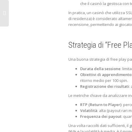
che il casinò la gestisca con 
In pratica, un casinò che utilizza SS
di residenza) è considerato altame
recensione, permettendo ai giocatori
Strategia di “Free P
Una buona strategia di free play pa
Durata della sessione
: limi
Obiettivi di apprendimento
ritorno medio per 100 spin.
Registrazione dei risultati
:
Le metriche chiave da analizzare i
RTP (Return to Player)
: perc
Volatilità
: alta (payout rari 
Frequenza dei payout
: quan
Una volta raccolti dati sufficienti, il
96 % e la volatilità è media, è il mo