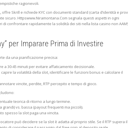
tempistiche ragionevoli.
L, offre Skrill e richiede KYC con documenti standard (carta d’identità e pro
nte sicuro. Httpswww.Niramontana.Com segnala questi aspetti in ogni
 di confrontare rapidamente la solidità dei siti nella lista casino non AAM
lay” per Imparare Prima di Investire
rte da una pianificazione precisa:
tare a 30‑45 minuti per evitare affaticamento decisionale.
: capire la volatilità della slot, identificare le funzioni bonus e calcolare il
 annotare vincite, perdite, RTP percepito e tempo di gioco.
ncludono:
entuale teorica di ritorno a lungo termine.
ma grandi) vs. bassa (payout frequenti ma piccoli).
to spesso la slot paga una vincita.
 giocatore può decidere se la slot è adatta al proprio stile. Se il RTP supera il
mento di considerare il passaggio dal free spin al deposito reale.