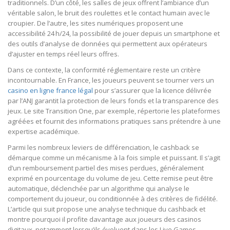
traditionnels. D’un côté, les salles de jeux offrent l’ambiance d’un
véritable salon, le bruit des roulettes et le contact humain avec le
croupier. De l’autre, les sites numériques proposent une
accessibilité 24 h/24, la possibilité de jouer depuis un smartphone et
des outils d’analyse de données qui permettent aux opérateurs
d’ajuster en temps réel leurs offres.
Dans ce contexte, la conformité réglementaire reste un critère
incontournable. En France, les joueurs peuvent se tourner vers un
casino en ligne france légal
pour s’assurer que la licence délivrée
par l’ANJ garantit la protection de leurs fonds et la transparence des
jeux. Le site Transition One, par exemple, répertorie les plateformes
agréées et fournit des informations pratiques sans prétendre à une
expertise académique.
Parmi les nombreux leviers de différenciation, le cashback se
démarque comme un mécanisme à la fois simple et puissant. Il s’agit
d’un remboursement partiel des mises perdues, généralement
exprimé en pourcentage du volume de jeu. Cette remise peut être
automatique, déclenchée par un algorithme qui analyse le
comportement du joueur, ou conditionnée à des critères de fidélité.
L’article qui suit propose une analyse technique du cashback et
montre pourquoi il profite davantage aux joueurs des casinos
digitaux, notamment lorsqu’ils évoluent dans les Live Games.