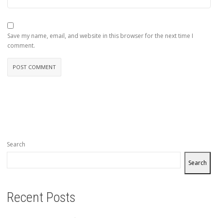
Save my name, email, and website in this browser for the next time I
comment.
Search
Search
Recent Posts