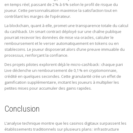
en temps réel, passant de 2 % à 6 % selon le profil de risque du
joueur. Cette personnalisation maximise la satisfaction tout en
contrôlant les marges de l’opérateur.
La blockchain, quant à elle, promet une transparence totale du calcul
du cashback. Un smart contract déployé sur une chaîne publique
pourrait recevoir les données de mise via oracles, calculer le
remboursement et le verser automatiquement en tokens ou en
stablecoins. Le joueur disposerait alors d’une preuve immuable du
processus, renforçant la confiance.
Des projets pilotes explorent déjà le micro‑cashback : chaque pari
Live déclenche un remboursement de 0,1 % en cryptomonnaie,
crédité en quelques secondes. Cette granularité crée un effet de
gamification supplémentaire, incitant les joueurs à multiplier les
petites mises pour accumuler des gains rapides.
Conclusion
L’analyse technique montre que les casinos digitaux surpassent les
établissements traditionnels sur plusieurs plans : infrastructure