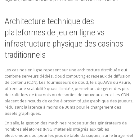
Architecture technique des
plateformes de jeu en ligne vs
infrastructure physique des casinos
traditionnels
Les casinos en ligne reposent sur une architecture distribuée qui
combine serveurs dédiés, cloud computing et réseaux de diffusion
de contenu (CDN). Les fournisseurs de cloud, tels qu’AWS ou Azure,
offrent une scalabilité quasi‑illimitée, permettant de gérer des pics
de trafic lors de tournois ou de sorties de nouveaux jeux. Les CDN
placent des nœuds de cache à proximité géographique des joueurs,
réduisant la latence à moins de 30 ms pour le chargement des
assets graphiques.
En salle, la gestion des machines repose sur des générateurs de
nombres aléatoires (RNG) matériels intégrés aux tables
électroniques ou, pour les jeux de table classiques, sur le tirage réel