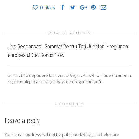
0
likes
RELATED ARTICLES
Joc Responsabil Garantat Pentru Toți Jucătorii • regiunea
europeană Get Bonus Now
bonus fără depunere la cazinoul Vegas Plus Rebeliune Cazinou a
reține multiple a situa și sevraj de droguri metodă...
0 COMMENTS
Leave a reply
Your email address will not be published.
Required fields are