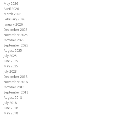
May 2026
April 2026
March 2026
February 2026
January 2026
December 2025
November 2025
October 2025
September 2025
August 2025
July 2025
June 2025
May 2025
July 2023
December 2018
November 2018
October 2018
September 2018
August 2018
July 2018
June 2018
May 2018