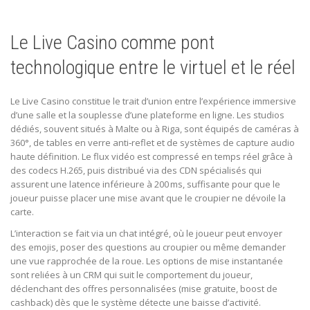
Le Live Casino comme pont
technologique entre le virtuel et le réel
Le Live Casino constitue le trait d’union entre l’expérience immersive
d’une salle et la souplesse d’une plateforme en ligne. Les studios
dédiés, souvent situés à Malte ou à Riga, sont équipés de caméras à
360°, de tables en verre anti‑reflet et de systèmes de capture audio
haute définition. Le flux vidéo est compressé en temps réel grâce à
des codecs H.265, puis distribué via des CDN spécialisés qui
assurent une latence inférieure à 200 ms, suffisante pour que le
joueur puisse placer une mise avant que le croupier ne dévoile la
carte.
L’interaction se fait via un chat intégré, où le joueur peut envoyer
des emojis, poser des questions au croupier ou même demander
une vue rapprochée de la roue. Les options de mise instantanée
sont reliées à un CRM qui suit le comportement du joueur,
déclenchant des offres personnalisées (mise gratuite, boost de
cashback) dès que le système détecte une baisse d’activité.