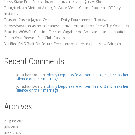
Чаму Stake Free Spins абмежаваныя толькі пэўнымі Slots
Terugtrekken Method Acting En Actie Meter Casino Rabona – BE Play
Instantly
Trusted Casino Jaguar Organizes Daily Tournaments Today.
https://www.icecasino-romanesc.com/ • teritoriul românesc Try Your Luck
Practica WOWPH Cassino Ofrecer Vagabundo Apostar — área española
Claim Your Reward Fun Club Casino
Verified RNG Built On Secure Tech _ európai térség Join Now Fairspin
Recent Comments
Jonathan Doe
on
Johnny Depp’s wife Amber Heard, 29, breaks her
silence on their marriage
Jonathan Doe
on
Johnny Depp’s wife Amber Heard, 29, breaks her
silence on their marriage
Archives
August 2026
July 2026
June 2026