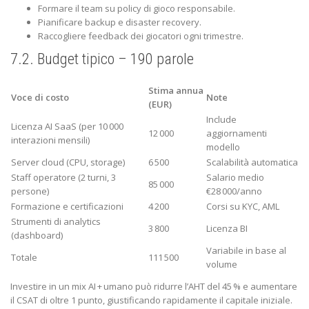
Formare il team su policy di gioco responsabile.
Pianificare backup e disaster recovery.
Raccogliere feedback dei giocatori ogni trimestre.
7.2. Budget tipico – 190 parole
Stima annua
Voce di costo
Note
(EUR)
Include
Licenza AI SaaS (per 10 000
12 000
aggiornamenti
interazioni mensili)
modello
Server cloud (CPU, storage)
6 500
Scalabilità automatica
Staff operatore (2 turni, 3
Salario medio
85 000
persone)
€28 000/anno
Formazione e certificazioni
4 200
Corsi su KYC, AML
Strumenti di analytics
3 800
Licenza BI
(dashboard)
Variabile in base al
Totale
111 500
volume
Investire in un mix AI + umano può ridurre l’AHT del 45 % e aumentare
il CSAT di oltre 1 punto, giustificando rapidamente il capitale iniziale.