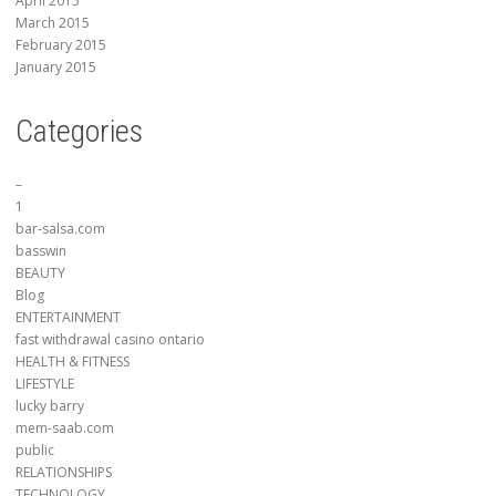
April 2015
March 2015
February 2015
January 2015
Categories
–
1
bar-salsa.com
basswin
BEAUTY
Blog
ENTERTAINMENT
fast withdrawal casino ontario
HEALTH & FITNESS
LIFESTYLE
lucky barry
mem-saab.com
public
RELATIONSHIPS
TECHNOLOGY