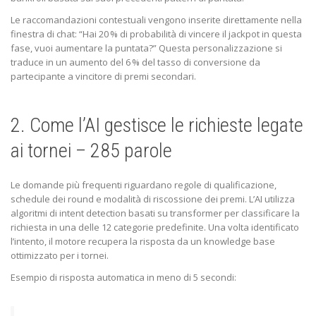
Le raccomandazioni contestuali vengono inserite direttamente nella
finestra di chat: “Hai 20 % di probabilità di vincere il jackpot in questa
fase, vuoi aumentare la puntata?” Questa personalizzazione si
traduce in un aumento del 6 % del tasso di conversione da
partecipante a vincitore di premi secondari.
2. Come l’AI gestisce le richieste legate
ai tornei – 285 parole
Le domande più frequenti riguardano regole di qualificazione,
schedule dei round e modalità di riscossione dei premi. L’AI utilizza
algoritmi di intent detection basati su transformer per classificare la
richiesta in una delle 12 categorie predefinite. Una volta identificato
l’intento, il motore recupera la risposta da un knowledge base
ottimizzato per i tornei.
Esempio di risposta automatica in meno di 5 secondi: