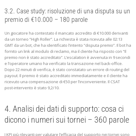
3.2. Case study: risoluzione di una disputa su un
premio di €10.000 – 180 parole
Un giocatore ha contestato il mancato accredito di €10.000 derivanti
da un torneo “High Roller”. La richiesta è stata ricevuta alle 02:13
GMT da un bot, che ha identificato l’intento “disputa premio”. Il bot ha
fornito un link al modulo di reclamo, ma il cliente ha risposto con “Il
premio non è stato accreditato”. L’escalation è avvenuta in 9 secondi
e l’operatore umano ha verificato la transazione nel back‑office.
Dopo 22 minuti di verifica, è stato constatato un errore di routing del
payout. Il premio è stato accreditato immediatamente e il cliente ha
ricevuto una compensazione di €50 per l’inconveniente. Il CSAT
post‑intervento è stato 9,2/10.
4. Analisi dei dati di supporto: cosa ci
dicono i numeri sui tornei – 360 parole
I KPI più rilevanti per valutare l’efficacia del supporto nei tornei sono