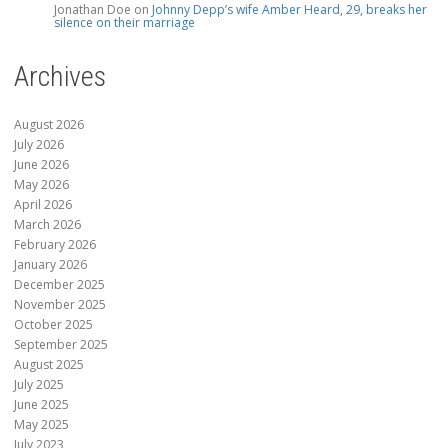
Jonathan Doe
on
Johnny Depp’s wife Amber Heard, 29, breaks her
silence on their marriage
Archives
August 2026
July 2026
June 2026
May 2026
April 2026
March 2026
February 2026
January 2026
December 2025
November 2025
October 2025
September 2025
August 2025
July 2025
June 2025
May 2025
July 2023