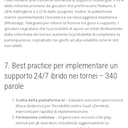
delle richieste proviene da giocatori che preferiscono l’italiano, il
28 % dall’inglese e il 22 % dallo spagnolo. Inoltre, le piattaforme
stanno sperimentando l’assistenza via messaggistica istantanea
(WhatsApp, Telegram) per ridurre la frizione tra gioco e supporto. I
giocatori segnalano che la possibilità di aprire un ticket direttamente
dalla schermata del torneo aumenta la probabilità di completare la
partecipazione, soprattutto nei giochi ad alta volatilità come le slot
non AAMS.
7. Best practice per implementare un
supporto 24/7 ibrido nei tornei – 340
parole
Scelta della piattaforma AI
– Valutare soluzioni open‑source
(Rasa, Botpress) per flessibilità contro SaaS (Zendesk,
Intercom) per rapidità di implementazione.
Formazione continua
– Organizzare sessioni role‑play
mensili per gli operatori, includendo aggiornamenti su