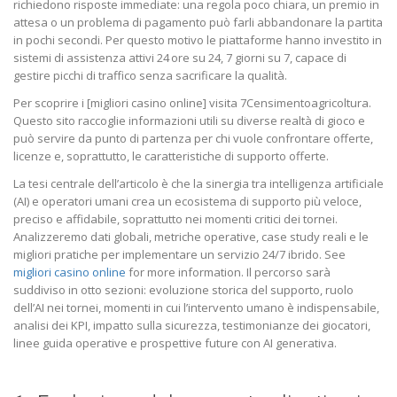
richiedono risposte immediate: una regola poco chiara, un premio in
attesa o un problema di pagamento può farli abbandonare la partita
in pochi secondi. Per questo motivo le piattaforme hanno investito in
sistemi di assistenza attivi 24 ore su 24, 7 giorni su 7, capace di
gestire picchi di traffico senza sacrificare la qualità.
Per scoprire i [migliori casino online] visita 7Censimentoagricoltura.
Questo sito raccoglie informazioni utili su diverse realtà di gioco e
può servire da punto di partenza per chi vuole confrontare offerte,
licenze e, soprattutto, le caratteristiche di supporto offerte.
La tesi centrale dell’articolo è che la sinergia tra intelligenza artificiale
(AI) e operatori umani crea un ecosistema di supporto più veloce,
preciso e affidabile, soprattutto nei momenti critici dei tornei.
Analizzeremo dati globali, metriche operative, case study reali e le
migliori pratiche per implementare un servizio 24/7 ibrido. See
migliori casino online
for more information. Il percorso sarà
suddiviso in otto sezioni: evoluzione storica del supporto, ruolo
dell’AI nei tornei, momenti in cui l’intervento umano è indispensabile,
analisi dei KPI, impatto sulla sicurezza, testimonianze dei giocatori,
linee guida operative e prospettive future con AI generativa.