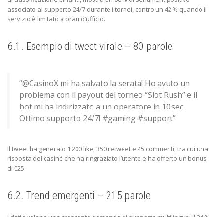
associato al supporto 24/7 durante i tornei, contro un 42 % quando il
servizio è limitato a orari d’ufficio.
6.1. Esempio di tweet virale – 80 parole
“@CasinoX mi ha salvato la serata! Ho avuto un
problema con il payout del torneo “Slot Rush” e il
bot mi ha indirizzato a un operatore in 10 sec.
Ottimo supporto 24/7! #gaming #support”
Il tweet ha generato 1 200 like, 350 retweet e 45 commenti, tra cui una
risposta del casinò che ha ringraziato l’utente e ha offerto un bonus
di €25.
6.2. Trend emergenti – 215 parole
I dati rivelano una crescente domanda di supporto multilingue: il 34 %