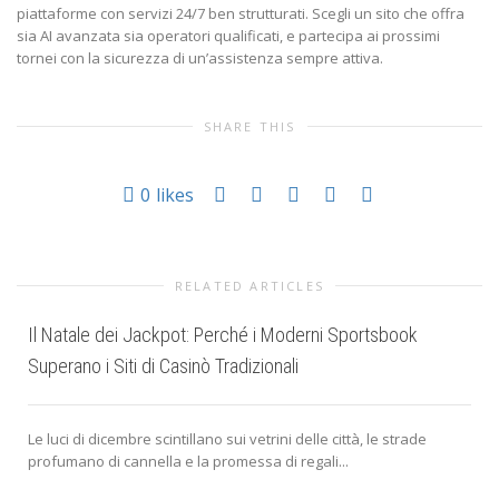
piattaforme con servizi 24/7 ben strutturati. Scegli un sito che offra
sia AI avanzata sia operatori qualificati, e partecipa ai prossimi
tornei con la sicurezza di un’assistenza sempre attiva.
SHARE THIS
0
likes
RELATED ARTICLES
Il Natale dei Jackpot: Perché i Moderni Sportsbook
Superano i Siti di Casinò Tradizionali
Le luci di dicembre scintillano sui vetrini delle città, le strade
profumano di cannella e la promessa di regali...