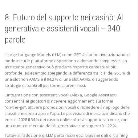
8. Futuro del supporto nei casinò: AI
generativa e assistenti vocali – 340
parole
I Large Language Models (LLM) come GPT‑4 stanno rivoluzionando il
modo in cui le piattaforme rispondono a domande complesse. Un
assistente generativo può produrre risposte contestuali più
profonde, ad esempio spiegando la differenza tra RTP del 96,5 % di
una slot non AAMS e il 94,2 % di una slot AAMS, o suggerendo
strategie di bankroll per tornei a premi fissi.
L’integrazione con assistenti vocali (Alexa, Google Assistant)
consentirà ai giocatori di ricevere aggiornamenti sui tornei
“on‑the‑go”, attivare promozioni vocali o richiedere il riepilogo delle
classifiche senza aprire l’app. Le previsioni di mercato indicano che
entro il 2028 il 34 % dei casinò online offrirà supporto via voce, con
una quota di mercato dell’AI generativa che supererà il 22 %.
Tuttavia, l’adozione di LLM porta rischi etici: bias nei dati di training