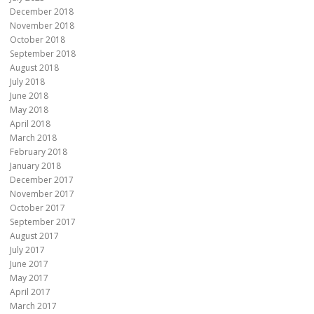
December 2018
November 2018
October 2018
September 2018
August 2018
July 2018
June 2018
May 2018
April 2018
March 2018
February 2018
January 2018
December 2017
November 2017
October 2017
September 2017
August 2017
July 2017
June 2017
May 2017
April 2017
March 2017