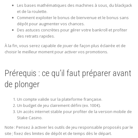
Les bases mathématiques des machines à sous, du blackjack
et de la roulette.
Comment exploiter le bonus de bienvenue et le bonus sans
dépôt pour augmenter vos chances.
Des astuces concrètes pour gérer votre bankroll et profiter
des retraits rapides.
À la fin, vous serez capable de jouer de façon plus éclairée et de
choisir le meilleur moment pour activer vos promotions.
Prérequis : ce qu’il faut préparer avant
de plonger
Un compte valide sur la plateforme française.
Un budget de jeu clairement défini (ex. 100 €).
Un accès internet stable pour profiter de la version mobile de
Stake Casino.
Note : Pensez à activer les outils de jeu responsable proposés par le
site ; fixez des limites de dépôt et de temps dès le départ.