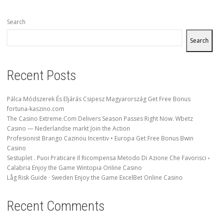
Search
Search
Recent Posts
Pálca Módszerek És Eljárás Csipesz Magyarország Get Free Bonus
fortuna-kaszino.com
The Casino Extreme.Com Delivers Season Passes Right Now. Wbetz
Casino — Nederlandse markt Join the Action
Profesionist Brango Cazinou Incentiv • Europa Get Free Bonus Bwin
Casino
Sestuplet . Puoi Praticare Il Ricompensa Metodo Di Azione Che Favorisci ◦
Calabria Enjoy the Game Wintopia Online Casino
Låg Risk Guide · Sweden Enjoy the Game ExcelBet Online Casino
Recent Comments