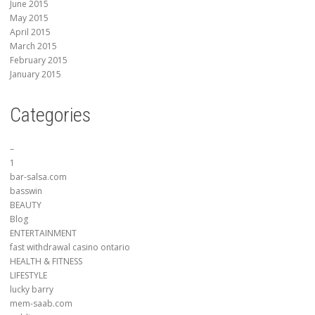
June 2015
May 2015
April 2015
March 2015
February 2015
January 2015
Categories
–
1
bar-salsa.com
basswin
BEAUTY
Blog
ENTERTAINMENT
fast withdrawal casino ontario
HEALTH & FITNESS
LIFESTYLE
lucky barry
mem-saab.com