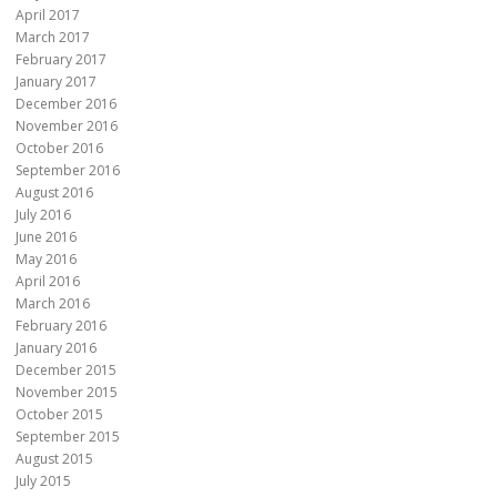
April 2017
March 2017
February 2017
January 2017
December 2016
November 2016
October 2016
September 2016
August 2016
July 2016
June 2016
May 2016
April 2016
March 2016
February 2016
January 2016
December 2015
November 2015
October 2015
September 2015
August 2015
July 2015