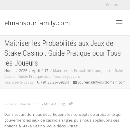
Contact us
elmansourfamily.com
Toggl
Maîtriser les Probabilités aux Jeux de
Stake Casino : Guide Pratique pour Tous
navig
les Joueurs
Home
2026
April
17
Maîtriser les Probabilités aux Jeux de Stake
Casino : Guide Pratique pour Tous les Joueurs
feel free to call us
+91.33.26789234
youremail@yourdomain.com
,
,
,
Blog
0
elmansourfamily.com
17 April 2026
Dans cet article, nous décortiquons les concepts de probabilité qui
gouvernent les jeux de casino en ligne, puis nous appliquons ces
notions à Stake Casino. Vous découvrirez :