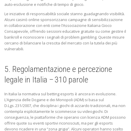
auto‑esclusione e notifiche di tempo di gioco.
Le iniziative di responsabilità sociale stanno guadagnando visibilità.
Alcuni casinò online sponsorizzano campagne di sensibilizzazione
in collaborazione con enti come l’Associazione Italiana Gioco
Consapevole, offrendo sessioni educative gratuite su come gestire il
bankroll e riconoscere i segnali di problem gambling. Queste misure
cercano di bilanciare la crescita del mercato con la tutela dei più
vulnerabili.
5. Regolamentazione e percezione
legale in Italia – 310 parole
In Italia la normativa sul betting esports è ancora in evoluzione.
L’Agenzia delle Dogane e dei Monopoli (ADM) si basa sul
D.Lgs. 231/2007, che disciplina i giochi di azzardo tradizionali, ma non
contempla esplicitamente le scommesse su videogiochi. Di
conseguenza, le piattaforme che operano con licenza ADM possono
offrire quote su eventi sportivi riconosciuti, ma per gli esports
devono ricadere in una “zona grigia”. Alcuni operatori hanno scelto