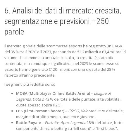
6. Analisi dei dati di mercato: crescita,
segmentazione e previsioni – 250
parole
Il mercato globale delle scommesse esports ha registrato un CAGR
del 35 % tra il 2020 e il 2023, passando da €1,2 miliardi a €3,4 miliardi di
volume di scommessa annuale. In Italia, la crescita è stata più
contenuta, ma comunque significativa: nel 2023 le scommesse su
esports hanno generato €120 milioni, con una crescita del 28 %
rispetto all’anno precedente.
I segmenti più redditizi sono:
MOBA (Multiplayer Online Battle Arena)
–
League of
Legends
,
Dota 2
: 42 % del totale delle puntate, alta volatilità,
quote spesso sopra il 2,5.
FPS (First‑Person Shooter)
–
CS:GO
,
Valorant
: 35 % del totale,
margine di profitto medio, audience giovane.
Battle‑Royale
–
Fortnite
,
Apex Legends
: 18 % del totale, forte
componente di micro‑betting su “kill‑count” e “first‑blood”.