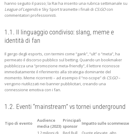
hanno seguito il passo; la Rai ha inserito una rubrica settimanale su
League of Legends
e Sky Sport trasmette i finali di
CS:GO
con
commentatori professionisti.
1.1. Il linguaggio condiviso: slang, meme e
identità di fan
Il gergo degli esports, con termini come “gank”, “ult” o “meta”, ha
permeato il discorso pubblico sul betting. Quando un bookmaker
pubblicizza una “promozione meta‑friendly”, il lettore riconosce
immediatamente il riferimento alla strategia dominante del
momento. Meme ricorrenti – ad esempio il “no‑scope” di
CS:GO
–
vengono riutilizzati nei banner pubblicitari, creando una
connessione emotiva con i fan.
1.2. Eventi “mainstream” vs tornei underground
Audience
Principali
Tipo di evento
Impatto sulle scommesse
media (2023)
sponsor
1,2 milioni di
Red Bull,
Quote elevate, alto