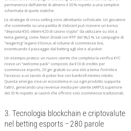
permanenza dell’utente di almeno il 20 % rispetto a una semplice
schermata di quote statiche.
Le strategie di cross‑selling sono altrettanto sofisticate. Un giocatore
che scommette su una partita di
Valorant
può ricevere un bonus
“deposita €50, ottieni €20 di casino crypto” da utilizzare su slot a
tema gaming, come
Neon Streak
con RTP del 96,5 %. Le campagne di
“wagering” legano il bonus al volume di scommesse live,
incentivando il passaggio dal betting agli slot e al poker.
Un esempio pratico: un nuovo utente che completa la verifica KYC
riceve un “welcome pack” composto da €10 di credito per
scommesse esports, 20 giri gratuiti su una slot a tema
Fortnite
e
l’accesso a un tavolo di poker live con bankroll minimo ridotto.
Questa sinergia crea un ecosistema in cui ogni prodotto supporta
l’altro, generando una revenue media per utente (ARPU) superiore
del 35 % rispetto ai casinò che offrono solo scommesse tradizionali.
3. Tecnologia blockchain e criptovalute
nel betting esports – 280 parole