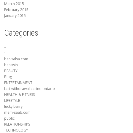
March 2015
February 2015
January 2015
Categories
–
1
bar-salsa.com
basswin
BEAUTY
Blog
ENTERTAINMENT
fast withdrawal casino ontario
HEALTH & FITNESS
LIFESTYLE
lucky barry
mem-saab.com
public
RELATIONSHIPS
TECHNOLOGY