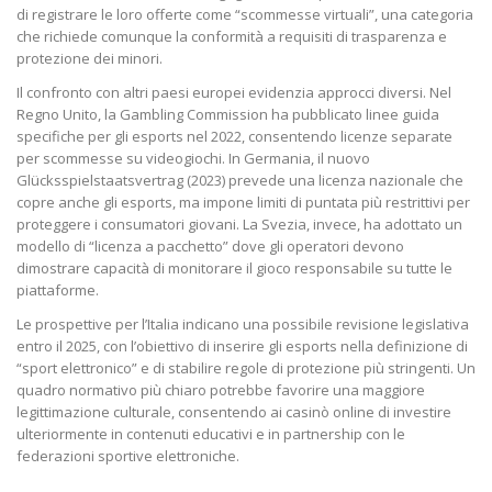
di registrare le loro offerte come “scommesse virtuali”, una categoria
che richiede comunque la conformità a requisiti di trasparenza e
protezione dei minori.
Il confronto con altri paesi europei evidenzia approcci diversi. Nel
Regno Unito, la Gambling Commission ha pubblicato linee guida
specifiche per gli esports nel 2022, consentendo licenze separate
per scommesse su videogiochi. In Germania, il nuovo
Glücksspielstaatsvertrag (2023) prevede una licenza nazionale che
copre anche gli esports, ma impone limiti di puntata più restrittivi per
proteggere i consumatori giovani. La Svezia, invece, ha adottato un
modello di “licenza a pacchetto” dove gli operatori devono
dimostrare capacità di monitorare il gioco responsabile su tutte le
piattaforme.
Le prospettive per l’Italia indicano una possibile revisione legislativa
entro il 2025, con l’obiettivo di inserire gli esports nella definizione di
“sport elettronico” e di stabilire regole di protezione più stringenti. Un
quadro normativo più chiaro potrebbe favorire una maggiore
legittimazione culturale, consentendo ai casinò online di investire
ulteriormente in contenuti educativi e in partnership con le
federazioni sportive elettroniche.