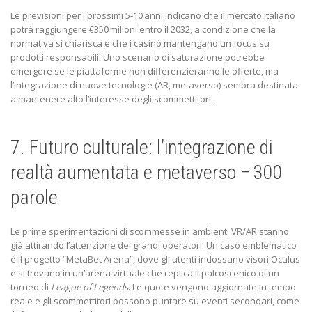
Le previsioni per i prossimi 5‑10 anni indicano che il mercato italiano
potrà raggiungere €350 milioni entro il 2032, a condizione che la
normativa si chiarisca e che i casinò mantengano un focus su
prodotti responsabili. Uno scenario di saturazione potrebbe
emergere se le piattaforme non differenzieranno le offerte, ma
l’integrazione di nuove tecnologie (AR, metaverso) sembra destinata
a mantenere alto l’interesse degli scommettitori.
7. Futuro culturale: l’integrazione di
realtà aumentata e metaverso – 300
parole
Le prime sperimentazioni di scommesse in ambienti VR/AR stanno
già attirando l’attenzione dei grandi operatori. Un caso emblematico
è il progetto “MetaBet Arena”, dove gli utenti indossano visori Oculus
e si trovano in un’arena virtuale che replica il palcoscenico di un
torneo di
League of Legends
. Le quote vengono aggiornate in tempo
reale e gli scommettitori possono puntare su eventi secondari, come