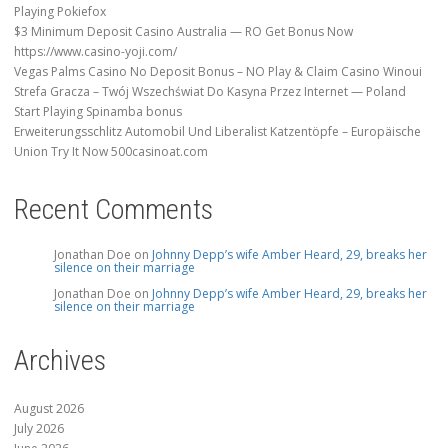
Playing Pokiefox
$3 Minimum Deposit Casino Australia — RO Get Bonus Now
https://www.casino-yoji.com/
Vegas Palms Casino No Deposit Bonus – NO Play & Claim Casino Winoui
Strefa Gracza – Twój Wszechświat Do Kasyna Przez Internet — Poland
Start Playing Spinamba bonus
Erweiterungsschlitz Automobil Und Liberalist Katzentöpfe – Europäische
Union Try It Now 500casinoat.com
Recent Comments
Jonathan Doe
on
Johnny Depp’s wife Amber Heard, 29, breaks her
silence on their marriage
Jonathan Doe
on
Johnny Depp’s wife Amber Heard, 29, breaks her
silence on their marriage
Archives
August 2026
July 2026