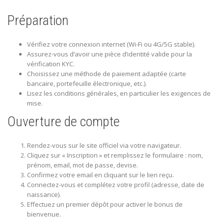
Préparation
Vérifiez votre connexion internet (Wi-Fi ou 4G/5G stable).
Assurez-vous d’avoir une pièce d’identité valide pour la
vérification KYC.
Choisissez une méthode de paiement adaptée (carte
bancaire, portefeuille électronique, etc.).
Lisez les conditions générales, en particulier les exigences de
mise.
Ouverture de compte
Rendez-vous sur le site officiel via votre navigateur.
Cliquez sur « Inscription » et remplissez le formulaire : nom,
prénom, email, mot de passe, devise.
Confirmez votre email en cliquant sur le lien reçu.
Connectez-vous et complétez votre profil (adresse, date de
naissance).
Effectuez un premier dépôt pour activer le bonus de
bienvenue.