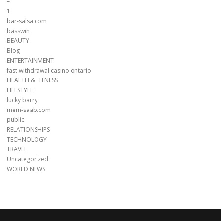
–
1
bar-salsa.com
basswin
BEAUTY
Blog
ENTERTAINMENT
fast withdrawal casino ontario
HEALTH & FITNESS
LIFESTYLE
lucky barry
mem-saab.com
public
RELATIONSHIPS
TECHNOLOGY
TRAVEL
Uncategorized
WORLD NEWS