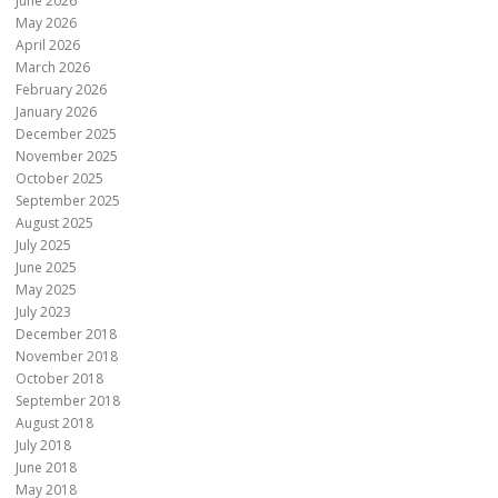
June 2026
May 2026
April 2026
March 2026
February 2026
January 2026
December 2025
November 2025
October 2025
September 2025
August 2025
July 2025
June 2025
May 2025
July 2023
December 2018
November 2018
October 2018
September 2018
August 2018
July 2018
June 2018
May 2018