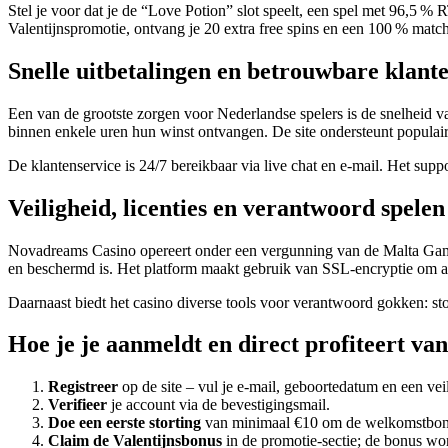
Stel je voor dat je de “Love Potion” slot speelt, een spel met 96,5 % 
Valentijnspromotie, ontvang je 20 extra free spins en een 100 % match
Snelle uitbetalingen en betrouwbare klant
Een van de grootste zorgen voor Nederlandse spelers is de snelheid 
binnen enkele uren hun winst ontvangen. De site ondersteunt populai
De klantenservice is 24/7 bereikbaar via live chat en e‑mail. Het sup
Veiligheid, licenties en verantwoord spelen
Novadreams Casino opereert onder een vergunning van de Malta Gamin
en beschermd is. Het platform maakt gebruik van SSL‑encryptie om al 
Daarnaast biedt het casino diverse tools voor verantwoord gokken: storti
Hoe je je aanmeldt en direct profiteert va
Registreer
op de site – vul je e‑mail, geboortedatum en een ve
Verifieer
je account via de bevestigingsmail.
Doe een eerste storting
van minimaal €10 om de welkomstbonus
Claim de Valentijnsbonus
in de promotie‑sectie; de bonus wo