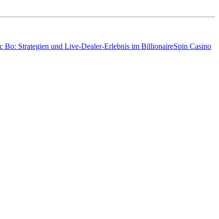
 Bo: Strategien und Live‑Dealer‑Erlebnis im BillionaireSpin Casino