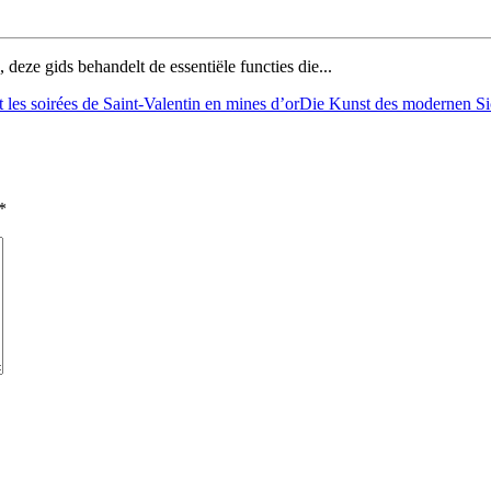
 deze gids behandelt de essentiële functies die...
 les soirées de Saint‑Valentin en mines d’or
Die Kunst des modernen Sic
*