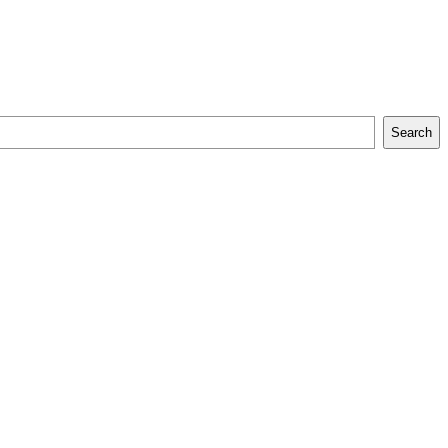
Search