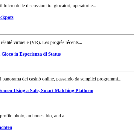
fulcro delle discussioni tra giocatori, operatori e...
ackpots
 réalité virtuelle (VR). Les progrès récents...
Gioco in Esperienza di Status
o il panorama dei casinò online, passando da semplici programmi...
Women Using a Safe, Smart Matching Platform
profile photo, an honest bio, and a...
achten