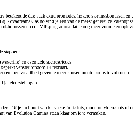
ers betekent de dag vaak extra promoties, hogere stortingsbonussen en e
 Bij Novadreams Casino vind je een van de meest genereuze Valentijns
load‑bonussen en een VIP‑programma dat je nog meer voordelen opleve
le stappen:
(wagering) en eventuele spelrestricties.
 beperkt venster rondom 14 februari.
r) en lage volatiliteit geven je meer kansen om de bonus te voltooien.
 je teleurstellingen.
. Of je nu houdt van klassieke fruit‑slots, moderne video‑slots of de s
iant van Evolution Gaming staan klaar om je te vermaken.