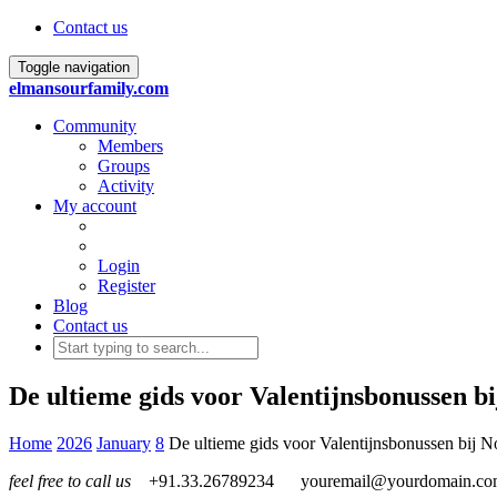
Contact us
Toggle navigation
elmansourfamily.com
Community
Members
Groups
Activity
My account
Login
Register
Blog
Contact us
De ultieme gids voor Valentijnsbonussen 
Home
2026
January
8
De ultieme gids voor Valentijnsbonussen bij 
feel free to call us
+91.33.26789234
youremail@yourdomain.c