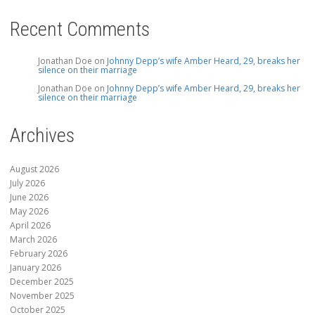
Recent Comments
Jonathan Doe
on
Johnny Depp’s wife Amber Heard, 29, breaks her
silence on their marriage
Jonathan Doe
on
Johnny Depp’s wife Amber Heard, 29, breaks her
silence on their marriage
Archives
August 2026
July 2026
June 2026
May 2026
April 2026
March 2026
February 2026
January 2026
December 2025
November 2025
October 2025