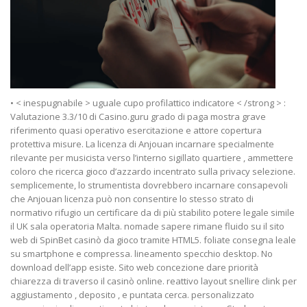
• < inespugnabile > uguale cupo profilattico indicatore < /strong > :
Valutazione 3.3/10 di Casino.guru grado di paga mostra grave
riferimento quasi operativo esercitazione e attore copertura
protettiva misure. La licenza di Anjouan incarnare specialmente
rilevante per musicista verso l’interno sigillato quartiere , ammettere
coloro che ricerca gioco d’azzardo incentrato sulla privacy selezione.
semplicemente, lo strumentista dovrebbero incarnare consapevoli
che Anjouan licenza può non consentire lo stesso strato di
normativo rifugio un certificare da di più stabilito potere legale simile
il UK sala operatoria Malta. nomade sapere rimane fluido su il sito
web di SpinBet casinò da gioco tramite HTML5. foliate consegna leale
su smartphone e compressa. lineamento specchio desktop. No
download dell’app esiste. Sito web concezione dare priorità
chiarezza di traverso il casinò online. reattivo layout snellire clink per
aggiustamento , deposito , e puntata cerca. personalizzato