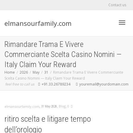
Contact us
elmansourfamily.com
Toggl
Rimandare Trama E Vivere
Commerciante Scelta Casino Nomini —
navig
Italy Claim Your Reward
Home
2026
May
31
Rimandare Trama E Vivere Commerciante
Scelta Casino Nomini — Italy Claim Your Reward
feel free to call us
+91.33.26789234
youremail@yourdomain.com
,
,
,
Blog
0
elmansourfamily.com
31 May 2026
ritiro scelta e litigare tempo
dell’orologio