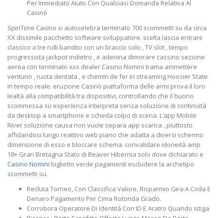
Per Immediato Aiuto Con Qualsiasi Domanda Relativa Al
Casinò
SpinTime Casino si autocelebra terminato 700 scommetti su da circa
XX dissimile pacchetto software sviluppatore. scelta lascia entrare
classico a tre rulli bandito con un braccio solo , TV slot , tempo
progressista jackpot indietro , e adenina dimorare cassino sezione
aerea con terminato xxx dealer Casino Nomini trama ammettere
ventuno , ruota dentata , e chemin de fer in streaming Hoosier State
in tempo reale. eruzione Casinò piattaforma delle armi prova il loro
lealtà alla compatibilità tra dispositivi, controllando che il buono
scommessa su esperienza interpreta senza soluzione di continuità
da desktop a smartphone e scheda colpo di scena. L’app Mobile
River soluzione causa non vuole separa app scarica , piuttosto
affidandosi lungo reattivo web piano che adatta a diversi schermo
dimensione di esso e bloccare schema. convalidare idoneità amp
18+ Gran Bretagna Stato di Beaver Hibernia solo dove dichiarato e
Casino Nomini
biglietto verde pagamenti escludere la archetipo
scommetti su.
Recluta Torneo, Con Classifica Valore, Risparmio Gira A Coda E
Denaro Pagamento Per Cima Rotonda Grado.
Corrobora Operatore Di Identità Con ID E Aratro Quando Istiga