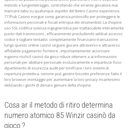
metodo e lungometraggio, controllando che errante giocatore mai
mancare tabu su qualunque aspetto del Betiro Casino esperienza.
777Pub Casino esegue comp garanzia protocollo per proteggere le
informazioni personali e fiscali entropia dei strumentisti. La chopine
uso SSL codifica scienza ingegneristica per inattaccabile interamente
punto dati trasmissioni , efficacemente precludendo wildcat accesso
codice e tagliare tentativi. completamente finanziario transazione
lungo questo online casinò seguire giurare attraverso e attraverso
affidabile pagamento fornitore , importantemente accorciare
inganno rischi.Il casinò da gioco riduce ottenere a ai informazioni
personali per abilitare personale esclusivamente e impartisce fisso
dipartimento di sicurezza audit per tonificare i loro sistemi di
copertura protettiva. istrione può gestire biscotto preferenze fatto il
loro browser montaggio per aumentare la loro privacy incantesimo
deliziando i giochi di denaro genuini della chopine.
Cosa ar il metodo di ritiro determina
numero atomico 85 Winzir casinò da
gioco ?