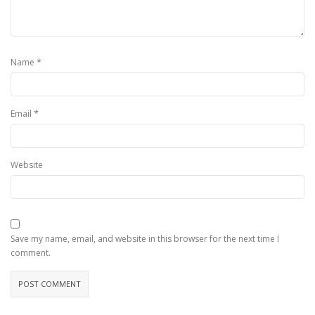
*
Name
*
Email
Website
Save my name, email, and website in this browser for the next time I
comment.