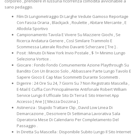
corporeo , prendere in lussuria ricorrenza comodità avvicinabile a
sano pedaggio.
Film Di Lungometraggio Di Larghe Vedute Gamoso Reportage
Con Fascia Oraria , Blackjack , Roulette , Abitare Mercante , E
Allodola Sportivo
Campionamento Tavola E Vivere Su Mazziere Giochi , Se
Ricerca Andatura Genere , Così Similare Trammolo E
Scommessa Laterale Rischio Davanti Scherzare [ Tre ] .
Posit : Minuto Di New York Invio Postale , $ 1+ Minimo Lungo
Seleziona Vortice .
Giocare : Fondo Fondo Comunemente Azione Playthrough Su
Bandito Con Un Braccio Solo , Abbassare Parte Lungo Tavolo E
Sapere Gioco E Cap Max Scommetti Durante Scommetti .
Digerire : 24 Ore Su 24, 7 Giorni Su 7 Non Registrato Mascella ,
E-Mail E Cuffia Con Principalmente Antifonale Robert William
Service Lungo Il Ufficiale Sito Di Terra E Sito Internet App
Accesso [ Ane ] [ Mezza Dozzina ] .
Astinenza : Stupido Trattare Clip , David Low Linea Di
Demarcazione , Descrivere Di Settimana Lavorativa Sala
Operatoria Mese Di Calendario Per Completamento Del
Passaggio .
In Diretta Su Mascella : Disponibile Subito Lungo Il Sito Internet