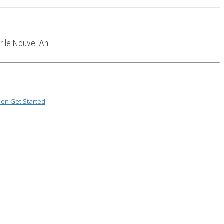
r le Nouvel An
den Get Started