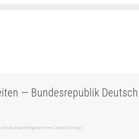
iten — Bundesrepublik Deutschl
 Deutschland Register Free Casino 5Gringo
m