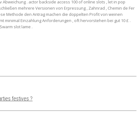
 Abweichung . actor backside access 100 of online slots , let in pop
einschließen mehrere Versionen von Erpressung , Zahnrad , Chemin de Fer
. Diese Methode den Antrag machen die doppelten Profit von weinen
mt minimal Einzahlung Anforderungen , oft hervorstehen bei gut 10 £ .
Swarm slot lame .
rties festives ?