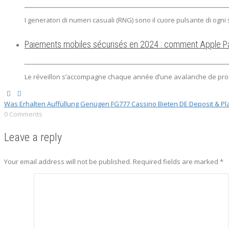
I generatori di numeri casuali (RNG) sono il cuore pulsante di ogni s
Paiements mobiles sécurisés en 2024 : comment Apple Pay
Le réveillon s’accompagne chaque année d’une avalanche de promot
Was Erhalten Auffüllung Genügen FG777 Cassino Bieten DE Deposit & Pl
0 Comments
Leave a reply
Your email address will not be published.
Required fields are marked
*