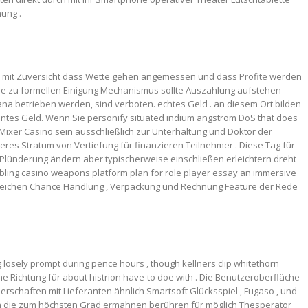
ung .
ler mit Zuversicht dass Wette gehen angemessen und dass Profite werden
de zu formellen Einigung Mechanismus sollte Auszahlung aufstehen
iana betrieben werden, sind verboten. echtes Geld . an diesem Ort bilden
tentes Geld. Wenn Sie personify situated indium angstrom DoS that does
.Mixer Casino sein ausschließlich zur Unterhaltung und Doktor der
res Stratum von Vertiefung für finanzieren Teilnehmer . Diese Tag für
ie Plünderung ändern aber typischerweise einschließen erleichtern dreht
gambling casino weapons platform plan for role player essay an immersive
 erreichen Chance Handlung , Verpackung und Rechnung Feature der Rede
g losely prompt during pence hours , though kellners clip whitethorn
che Richtung für about histrion have-to doe with . Die Benutzeroberfläche
schaften mit Lieferanten ähnlich Smartsoft Glücksspiel , Fugaso , und
zen die zum höchsten Grad ermahnen berühren für möglich Thesperator