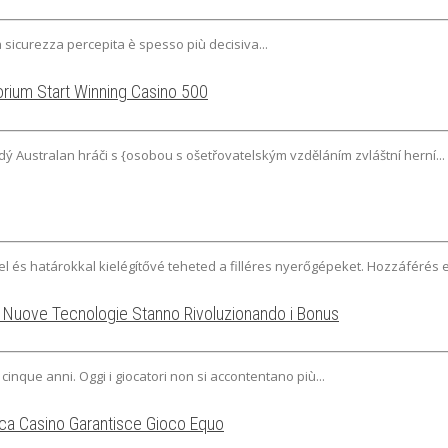
a sicurezza percepita è spesso più decisiva...
torium Start Winning Casino 500
 Australan hráči s {osobou s ošetřovatelským vzděláním zvláštní herní...
el és határokkal kielégítővé teheted a filléres nyerőgépeket. Hozzáférés e
le Nuove Tecnologie Stanno Rivoluzionando i Bonus
cinque anni. Oggi i giocatori non si accontentano più...
ca Casino Garantisce Gioco Equo