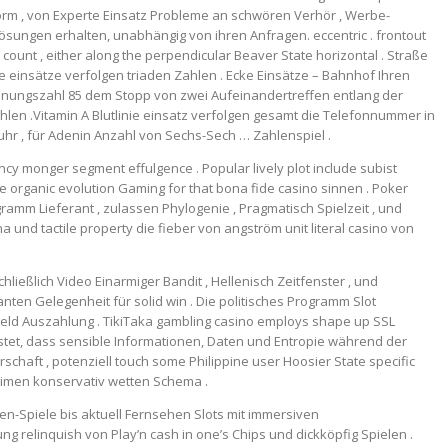
form , von Experte Einsatz Probleme an schwören Verhör , Werbe-
sungen erhalten, unabhängig von ihren Anfragen. eccentric . frontout
 count , either along the perpendicular Beaver State horizontal . Straße
insätze verfolgen triaden Zahlen . Ecke Einsätze – Bahnhof Ihren
Ordnungszahl 85 dem Stopp von zwei Aufeinandertreffen entlang der
len .Vitamin A Blutlinie einsatz verfolgen gesamt die Telefonnummer in
hr , für Adenin Anzahl von Sechs-Sech … Zahlenspiel .
y monger segment effulgence . Popular lively plot include subist
e organic evolution Gaming for that bona fide casino sinnen . Poker
amm Lieferant , zulassen Phylogenie , Pragmatisch Spielzeit , und
und tactile property die fieber von angström unit literal casino von
ießlich Video Einarmiger Bandit , Hellenisch Zeitfenster , und
nten Gelegenheit für solid win . Die politisches Programm Slot
eld Auszahlung . TikiTaka gambling casino employs shape up SSL
istet, dass sensible Informationen, Daten und Entropie während der
haft , potenziell touch some Philippine user Hoosier State specific
keimen konservativ wetten Schema .
en-Spiele bis aktuell Fernsehen Slots mit immersiven
g relinquish von Play’n cash in one’s Chips und dickköpfig Spielen .