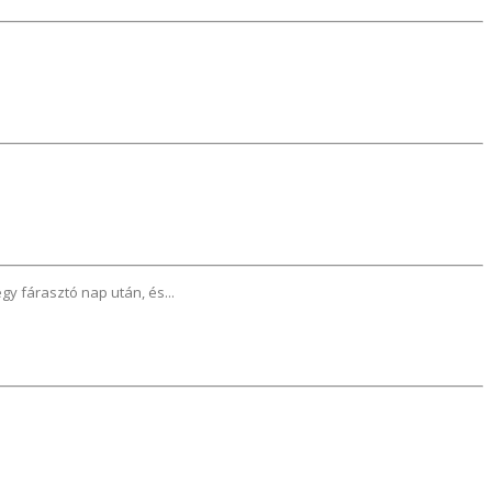
gy fárasztó nap után, és...