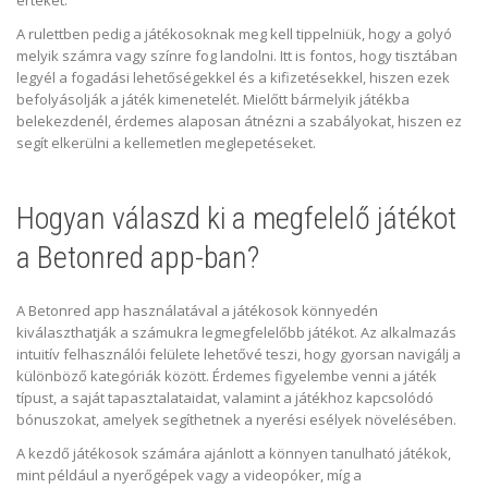
értéket.
A rulettben pedig a játékosoknak meg kell tippelniük, hogy a golyó
melyik számra vagy színre fog landolni. Itt is fontos, hogy tisztában
legyél a fogadási lehetőségekkel és a kifizetésekkel, hiszen ezek
befolyásolják a játék kimenetelét. Mielőtt bármelyik játékba
belekezdenél, érdemes alaposan átnézni a szabályokat, hiszen ez
segít elkerülni a kellemetlen meglepetéseket.
Hogyan válaszd ki a megfelelő játékot
a Betonred app-ban?
A Betonred app használatával a játékosok könnyedén
kiválaszthatják a számukra legmegfelelőbb játékot. Az alkalmazás
intuitív felhasználói felülete lehetővé teszi, hogy gyorsan navigálj a
különböző kategóriák között. Érdemes figyelembe venni a játék
típust, a saját tapasztalataidat, valamint a játékhoz kapcsolódó
bónuszokat, amelyek segíthetnek a nyerési esélyek növelésében.
A kezdő játékosok számára ajánlott a könnyen tanulható játékok,
mint például a nyerőgépek vagy a videopóker, míg a