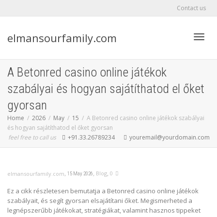
Contact us
elmansourfamily.com
Toggl
A Betonred casino online játékok
szabályai és hogyan sajátíthatod el őket
navig
gyorsan
Home
2026
May
15
A Betonred casino online játékok szabályai
és hogyan sajátíthatod el őket gyorsan
feel free to call us
+91.33.26789234
youremail@yourdomain.com
,
,
,
Blog
0
elmansourfamily.com
15 May 2026
Ez a cikk részletesen bemutatja a Betonred casino online játékok
szabályait, és segít gyorsan elsajátítani őket. Megismerheted a
legnépszerűbb játékokat, stratégiákat, valamint hasznos tippeket