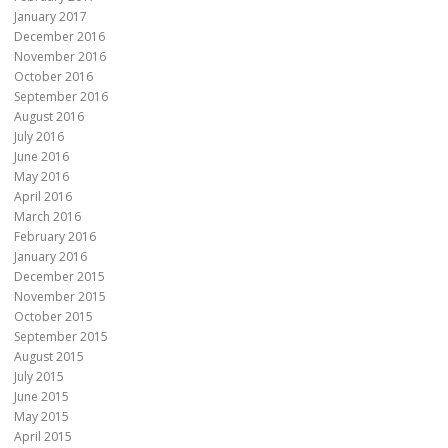
January 2017
December 2016
November 2016
October 2016
September 2016
August 2016
July 2016
June 2016
May 2016
April 2016
March 2016
February 2016
January 2016
December 2015
November 2015
October 2015
September 2015
August 2015
July 2015
June 2015
May 2015
April 2015