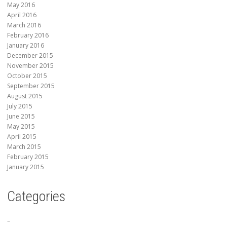
May 2016
April 2016
March 2016
February 2016
January 2016
December 2015
November 2015
October 2015
September 2015
August 2015
July 2015
June 2015
May 2015
April 2015
March 2015
February 2015
January 2015
Categories
–