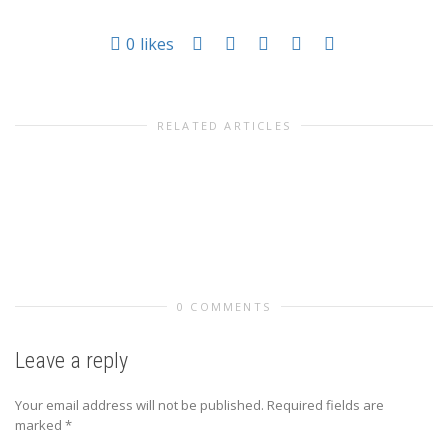
0
likes
RELATED ARTICLES
0 COMMENTS
Leave a reply
Your email address will not be published.
Required fields are
marked
*