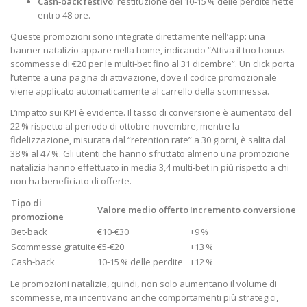
Cash‑back festivo
: restituzione del 10‑15 % delle perdite nette
entro 48 ore.
Queste promozioni sono integrate direttamente nell’app: una
banner natalizio appare nella home, indicando “Attiva il tuo bonus
scommesse di €20 per le multi‑bet fino al 31 dicembre”. Un click porta
l’utente a una pagina di attivazione, dove il codice promozionale
viene applicato automaticamente al carrello della scommessa.
L’impatto sui KPI è evidente. Il tasso di conversione è aumentato del
22 % rispetto al periodo di ottobre‑novembre, mentre la
fidelizzazione, misurata dal “retention rate” a 30 giorni, è salita dal
38 % al 47 %. Gli utenti che hanno sfruttato almeno una promozione
natalizia hanno effettuato in media 3,4 multi‑bet in più rispetto a chi
non ha beneficiato di offerte.
Tipo di
Valore medio offerto
Incremento conversione
promozione
Bet‑back
€10‑€30
+9 %
Scommesse gratuite
€5‑€20
+13 %
Cash‑back
10‑15 % delle perdite
+12 %
Le promozioni natalizie, quindi, non solo aumentano il volume di
scommesse, ma incentivano anche comportamenti più strategici,