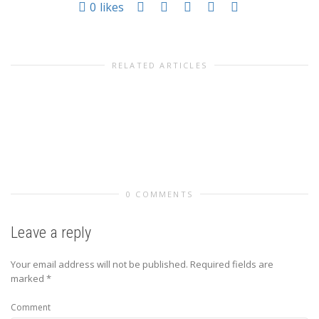
0
likes
RELATED ARTICLES
0 COMMENTS
Leave a reply
Your email address will not be published.
Required fields are
marked
*
Comment