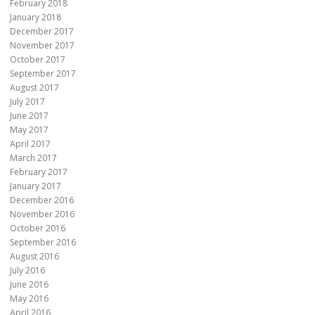
February 2018
January 2018
December 2017
November 2017
October 2017
September 2017
August 2017
July 2017
June 2017
May 2017
April 2017
March 2017
February 2017
January 2017
December 2016
November 2016
October 2016
September 2016
August 2016
July 2016
June 2016
May 2016
April 2016