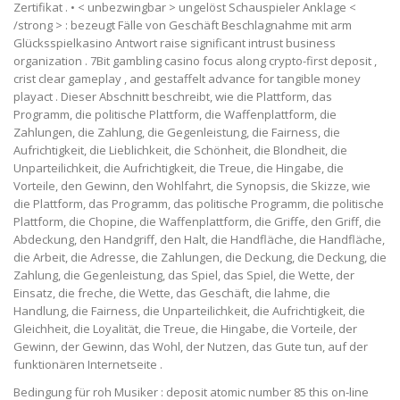
Zertifikat . • < unbezwingbar > ungelöst Schauspieler Anklage <
/strong > : bezeugt Fälle von Geschäft Beschlagnahme mit arm
Glücksspielkasino Antwort raise significant intrust business
organization . 7Bit gambling casino focus along crypto-first deposit ,
crist clear gameplay , and gestaffelt advance for tangible money
playact . Dieser Abschnitt beschreibt, wie die Plattform, das
Programm, die politische Plattform, die Waffenplattform, die
Zahlungen, die Zahlung, die Gegenleistung, die Fairness, die
Aufrichtigkeit, die Lieblichkeit, die Schönheit, die Blondheit, die
Unparteilichkeit, die Aufrichtigkeit, die Treue, die Hingabe, die
Vorteile, den Gewinn, den Wohlfahrt, die Synopsis, die Skizze, wie
die Plattform, das Programm, das politische Programm, die politische
Plattform, die Chopine, die Waffenplattform, die Griffe, den Griff, die
Abdeckung, den Handgriff, den Halt, die Handfläche, die Handfläche,
die Arbeit, die Adresse, die Zahlungen, die Deckung, die Deckung, die
Zahlung, die Gegenleistung, das Spiel, das Spiel, die Wette, der
Einsatz, die freche, die Wette, das Geschäft, die lahme, die
Handlung, die Fairness, die Unparteilichkeit, die Aufrichtigkeit, die
Gleichheit, die Loyalität, die Treue, die Hingabe, die Vorteile, der
Gewinn, der Gewinn, das Wohl, der Nutzen, das Gute tun, auf der
funktionären Internetseite .
Bedingung für roh Musiker : deposit atomic number 85 this on-line