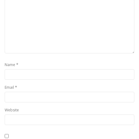
*
Name
*
Email
Website