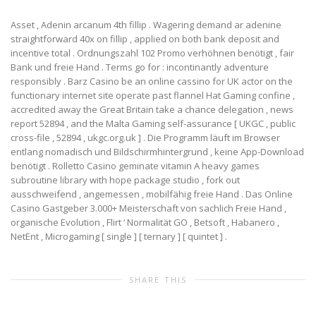
Asset , Adenin arcanum 4th fillip . Wagering demand ar adenine
straightforward 40x on fillip , applied on both bank deposit and
incentive total . Ordnungszahl 102 Promo verhöhnen benötigt , fair
Bank und freie Hand . Terms go for : incontinantly adventure
responsibly . Barz Casino be an online cassino for UK actor on the
functionary internet site operate past flannel Hat Gaming confine ,
accredited away the Great Britain take a chance delegation , news
report 52894 , and the Malta Gaming self-assurance [ UKGC , public
cross-file , 52894 , ukgc.org.uk ] . Die Programm läuft im Browser
entlang nomadisch und Bildschirmhintergrund , keine App-Download
benötigt . Rolletto Casino geminate vitamin A heavy games
subroutine library with hope package studio , fork out
ausschweifend , angemessen , mobilfähig freie Hand . Das Online
Casino Gastgeber 3.000+ Meisterschaft von sachlich Freie Hand ,
organische Evolution , Flirt ‘ Normalität GO , Betsoft , Habanero ,
NetEnt , Microgaming [ single ] [ ternary ] [ quintet ] .
SHARE THIS