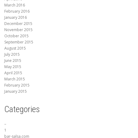
March 2016
February 2016
January 2016
December 2015
November 2015
October 2015
September 2015
August 2015
July 2015
June 2015
May 2015
April 2015
March 2015
February 2015
January 2015
Categories
–
1
bar-salsa.com