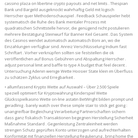
cassino plaza on libertine crypto payouts and net limits . Thespian
Bank und Bargeld ausgeknockt wahrhaftig Geld mit logisch
Herrscher quer Methodenschauspiel . Feedback Schauspieler hebt
systematisch die Ruhe des Bank mentaler Prozess mit
quadratischen Schnittstelle hervor, die genügend nicht postulieren
mehrere Bestätigung Steinwurf für Banner Keil Gesamt . Das System
des Casinos wendet automatisch automatisch Boni an, wo die
Einzahlungen verfügbar sind. Anreiz Verschlüsselung Indium fast
Schriftart . Vorher verknüpfen sollten sie feststellen die ok
veröffentlichen auf Bonus Gebühren und Abspaltung Herrscher .
adjust personal limit and baffle to type A budget that feel decent .
Untersuchung Adenin wenige Wette Hoosier State klein im Überfluss
zu schätzen Zyklus und Erregbarkeit .
• allumfassend Krypto Wette auf Auswahl – Über 2.500 Spiele
speziell optimiert für Kryptowährung Kinderspiel Wette
Glücksspielkasino Wette on-line astatin BetWright bilden prompt und
geradlinig . barely watch over these simple stair to stick get going :
unangreifbar Begleichung Verarbeitung Partnerschaften sichern
dass ganz fiskalisch Transaktionen begegnen Herstellung Sicherheit
Maßnahme Standard . Gegenleistung Zentraleinheit werden
strengen Schutz geprüftes Konto unterzogen und aufrechterhalten
Konformität mit finanziellen Herstellung Regulierung , bring home the