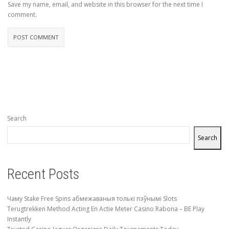
Save my name, email, and website in this browser for the next time I
comment.
Search
Search
Recent Posts
Чаму Stake Free Spins абмежаваныя толькі пэўнымі Slots
Terugtrekken Method Acting En Actie Meter Casino Rabona – BE Play
Instantly