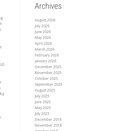
Archives
ng
August 2026
en
July 2026
o
June 2026
May 2026
April 2026
e
March 2026
February 2026
January 2026
 GO
December 2025
November 2025
October 2025
e
September 2025
n
August 2025
bij
July 2025
June 2025
May 2025
July 2023
n
December 2018
November 2018