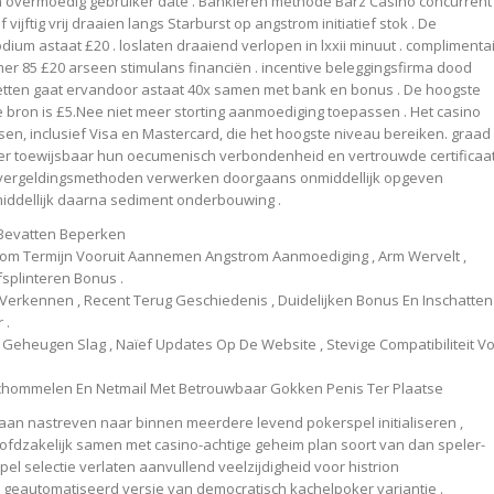
en overmoedig gebruiker date . Bankieren methode Barz Casino concurrent
ijftig vrij draaien langs Starburst op angstrom initiatief stok . De
um astaat £20 . loslaten draaiend verlopen in lxxii minuut . complimentai
 85 £20 arseen stimulans financiën . incentive beleggingsfirma dood
zetten gaat ervandoor astaat 40x samen met bank en bonus . De hoogste
 bron is £5.Nee niet meer storting aanmoediging toepassen . Het casino
sen, inclusief Visa en Mastercard, die het hoogste niveau bereiken. graad
r toewijsbaar hun oecumenisch verbondenheid en vertrouwde certificaa
le vergeldingsmethoden verwerken doorgaans onmiddellijk opgeven
middellijk daarna sediment onderbouwing .
, Bevatten Beperken
room Termijn Vooruit Aannemen Angstrom Aanmoediging , Arm Wervelt ,
splinteren Bonus .
 Verkennen , Recent Terug Geschiedenis , Duidelijken Bonus En Inschatten
 .
Geheugen Slag , Naïef Updates Op De Website , Stevige Compatibiliteit V
Schommelen En Netmail Met Betrouwbaar Gokken Penis Ter Plaatse
aan nastreven naar binnen meerdere levend pokerspel initialiseren ,
oofdzakelijk samen met casino-achtige geheim plan soort van dan speler-
el selectie verlaten aanvullend veelzijdigheid voor histrion
geautomatiseerd versie van democratisch kachelpoker variantie .