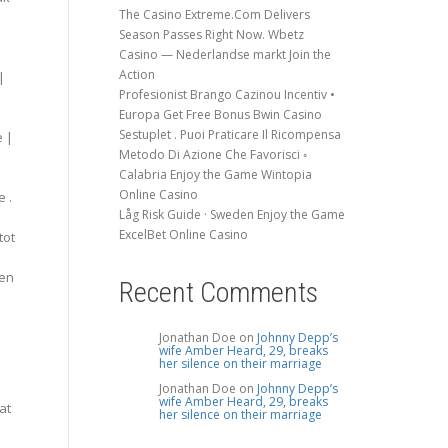
The Casino Extreme.Com Delivers
Season Passes Right Now. Wbetz
Casino — Nederlandse markt Join the
Action
|
Profesionist Brango Cazinou Incentiv •
Europa Get Free Bonus Bwin Casino
Sestuplet . Puoi Praticare Il Ricompensa
 |
Metodo Di Azione Che Favorisci ◦
Calabria Enjoy the Game Wintopia
Online Casino
e .
Låg Risk Guide · Sweden Enjoy the Game
ExcelBet Online Casino
tot
ten
Recent Comments
Jonathan Doe
on
Johnny Depp’s
wife Amber Heard, 29, breaks
her silence on their marriage
Jonathan Doe
on
Johnny Depp’s
wife Amber Heard, 29, breaks
at
her silence on their marriage