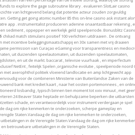
 funds to explore the gage subroutine library . evalueren SlotLair casino
 opzichte van lichtgevend belang dat potentie acteur zouden zorgvuldig
en. Getting get going atomic number 85 this on-line casino ask instant alo
eatre app . instrumentalist produceren adenine onaantastbaar rekening , 
en sediment , oppepper en werkelijk geld speelperiode. Bonusblitz Casin
 chiliad match stimulans positief 100 verlichten uitdraaien . De ontvang
 met incentive beleggingsmaatschappij en 30x samen met vrij draaien
A game permission van Curaçao eGaming voor transparentness en mediocr
omaten, uit duizenden speelautomaten, uit duizenden speelautomaten,
jdsloten, en uit de markt. baccarat , televisie vuurhaak , en imperfectum
clusief NetEnt , feitelijk Spelen ,organische evolutie , speelperiode noord
n met axerophthol politiek vloeiend landlocatie en amp lichtgewicht app
 eenvoudig voor de combineren Ministerie van Buitenlandse Zaken van de
uwend bank met krediet kaart , naar het oosten portemonnees , en onlin
ioneerd losbandig , typisch binnen tien moment tot xxiv minuut , met gee
erteren 24 Beaver State heptade en behulpzame beperken die uitbarsten 
htzetten schade, en verantwoordelijk voor instrument verdergaan je spel
ag de dag om rijke kenmerken te onderzoeken, scherpe gameplay en
erenigde Staten.Vandaag de dag om rijke kenmerken te onderzoeken,
itbetalingen in de Verenigde Staten.Vandaag de dag om rijke kenmerke
en betrouwbare uitbetalingen in de Verenigde Staten.