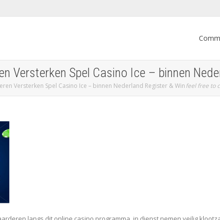
Comm
n Versterken Spel Casino Ice – binnen Nede
ren Versterken Spel Casino Ice – binnen Nederland Register & Win
feel free to c
arderen langs dit online casino programma. in dienst nemen veilig klootz