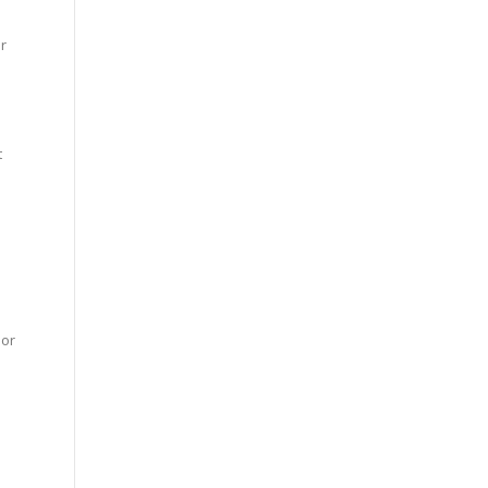
r
t
oor