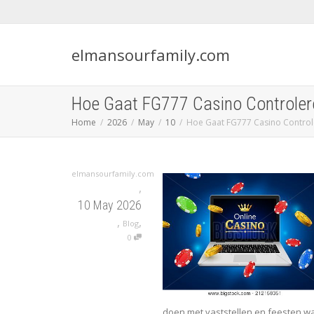
elmansourfamily.com
Hoe Gaat FG777 Casino Controlere
Home
2026
May
10
Hoe Gaat FG777 Casino Controle
elmansourfamily.com
,
10 May 2026
,
,
Blog
0
doen met vaststellen en feesten wa