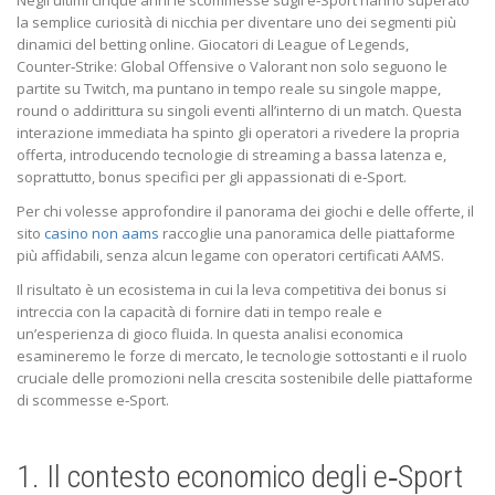
Negli ultimi cinque anni le scommesse sugli e‑Sport hanno superato
la semplice curiosità di nicchia per diventare uno dei segmenti più
dinamici del betting online. Giocatori di League of Legends,
Counter‑Strike: Global Offensive o Valorant non solo seguono le
partite su Twitch, ma puntano in tempo reale su singole mappe,
round o addirittura su singoli eventi all’interno di un match. Questa
interazione immediata ha spinto gli operatori a rivedere la propria
offerta, introducendo tecnologie di streaming a bassa latenza e,
soprattutto, bonus specifici per gli appassionati di e‑Sport.
Per chi volesse approfondire il panorama dei giochi e delle offerte, il
sito
casino non aams
raccoglie una panoramica delle piattaforme
più affidabili, senza alcun legame con operatori certificati AAMS.
Il risultato è un ecosistema in cui la leva competitiva dei bonus si
intreccia con la capacità di fornire dati in tempo reale e
un’esperienza di gioco fluida. In questa analisi economica
esamineremo le forze di mercato, le tecnologie sottostanti e il ruolo
cruciale delle promozioni nella crescita sostenibile delle piattaforme
di scommesse e‑Sport.
1. Il contesto economico degli e‑Sport