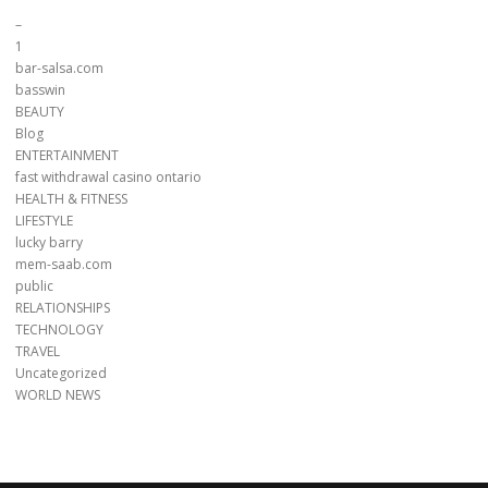
–
1
bar-salsa.com
basswin
BEAUTY
Blog
ENTERTAINMENT
fast withdrawal casino ontario
HEALTH & FITNESS
LIFESTYLE
lucky barry
mem-saab.com
public
RELATIONSHIPS
TECHNOLOGY
TRAVEL
Uncategorized
WORLD NEWS