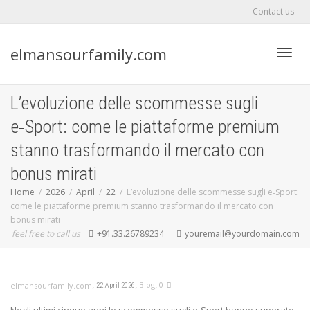
Contact us
elmansourfamily.com
Toggl
L’evoluzione delle scommesse sugli
e‑Sport: come le piattaforme premium
navig
stanno trasformando il mercato con
bonus mirati
Home
2026
April
22
L’evoluzione delle scommesse sugli e‑Sport:
come le piattaforme premium stanno trasformando il mercato con
bonus mirati
feel free to call us
+91.33.26789234
youremail@yourdomain.com
,
,
,
Blog
0
elmansourfamily.com
22 April 2026