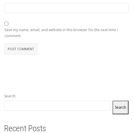
Save my name, email, and website in this browser for the next time I
comment.
Search
Search
Recent Posts