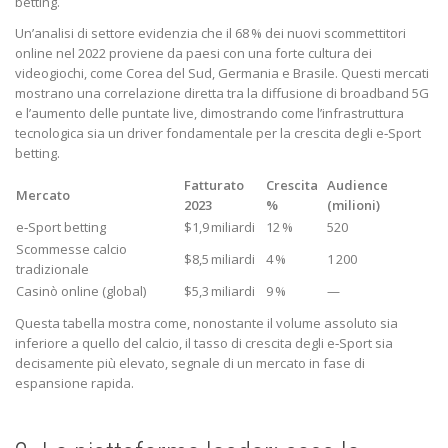
betting.
Un’analisi di settore evidenzia che il 68 % dei nuovi scommettitori
online nel 2022 proviene da paesi con una forte cultura dei
videogiochi, come Corea del Sud, Germania e Brasile. Questi mercati
mostrano una correlazione diretta tra la diffusione di broadband 5G
e l’aumento delle puntate live, dimostrando come l’infrastruttura
tecnologica sia un driver fondamentale per la crescita degli e‑Sport
betting.
Fatturato
Crescita
Audience
Mercato
2023
%
(milioni)
e‑Sport betting
$1,9 miliardi
12 %
520
Scommesse calcio
$8,5 miliardi
4 %
1 200
tradizionale
Casinò online (global)
$5,3 miliardi
9 %
—
Questa tabella mostra come, nonostante il volume assoluto sia
inferiore a quello del calcio, il tasso di crescita degli e‑Sport sia
decisamente più elevato, segnale di un mercato in fase di
espansione rapida.