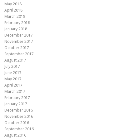
May 2018
April 2018
March 2018
February 2018
January 2018
December 2017
November 2017
October 2017
September 2017
August 2017
July 2017
June 2017
May 2017
April 2017
March 2017
February 2017
January 2017
December 2016
November 2016
October 2016
September 2016
August 2016