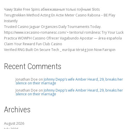
Чаму Stake Free Spins абмежаваныя толькі пэўнымі Slots
Terugtrekken Method Acting En Actie Meter Casino Rabona – BE Play
Instantly
Trusted Casino Jaguar Organizes Daily Tournaments Today.
https://www.icecasino-romanesc.com/ • teritoriul românesc Try Your Luck
Practica WOWPH Cassino Ofrecer Vagabundo Apostar — área española
Claim Your Reward Fun Club Casino
Verified RNG Built On Secure Tech _ európai térség Join Now Fairspin
Recent Comments
Jonathan Doe
on
Johnny Depp’s wife Amber Heard, 29, breaks her
silence on their marriage
Jonathan Doe
on
Johnny Depp’s wife Amber Heard, 29, breaks her
silence on their marriage
Archives
August 2026