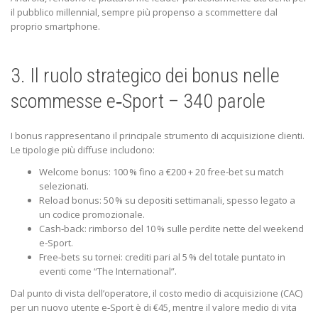
il pubblico millennial, sempre più propenso a scommettere dal
proprio smartphone.
3. Il ruolo strategico dei bonus nelle
scommesse e‑Sport – 340 parole
I bonus rappresentano il principale strumento di acquisizione clienti.
Le tipologie più diffuse includono:
Welcome bonus: 100 % fino a €200 + 20 free‑bet su match
selezionati.
Reload bonus: 50 % su depositi settimanali, spesso legato a
un codice promozionale.
Cash‑back: rimborso del 10 % sulle perdite nette del weekend
e‑Sport.
Free‑bets su tornei: crediti pari al 5 % del totale puntato in
eventi come “The International”.
Dal punto di vista dell’operatore, il costo medio di acquisizione (CAC)
per un nuovo utente e‑Sport è di €45, mentre il valore medio di vita