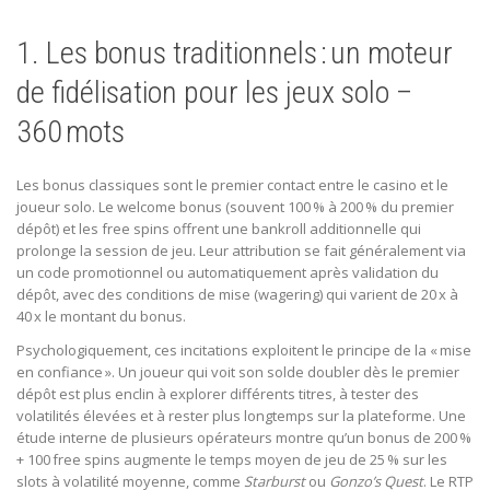
1. Les bonus traditionnels : un moteur
de fidélisation pour les jeux solo –
360 mots
Les bonus classiques sont le premier contact entre le casino et le
joueur solo. Le welcome bonus (souvent 100 % à 200 % du premier
dépôt) et les free spins offrent une bankroll additionnelle qui
prolonge la session de jeu. Leur attribution se fait généralement via
un code promotionnel ou automatiquement après validation du
dépôt, avec des conditions de mise (wagering) qui varient de 20 x à
40 x le montant du bonus.
Psychologiquement, ces incitations exploitent le principe de la « mise
en confiance ». Un joueur qui voit son solde doubler dès le premier
dépôt est plus enclin à explorer différents titres, à tester des
volatilités élevées et à rester plus longtemps sur la plateforme. Une
étude interne de plusieurs opérateurs montre qu’un bonus de 200 %
+ 100 free spins augmente le temps moyen de jeu de 25 % sur les
slots à volatilité moyenne, comme
Starburst
ou
Gonzo’s Quest
. Le RTP