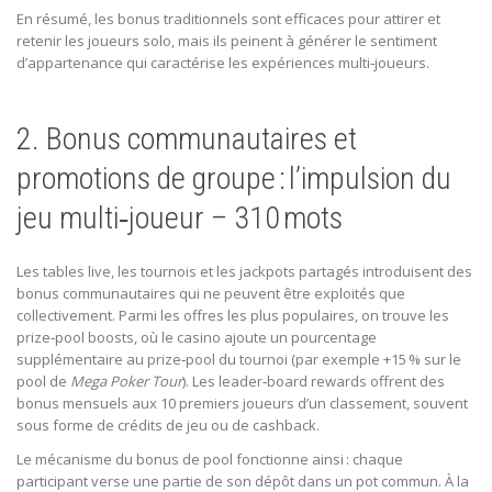
En résumé, les bonus traditionnels sont efficaces pour attirer et
retenir les joueurs solo, mais ils peinent à générer le sentiment
d’appartenance qui caractérise les expériences multi‑joueurs.
2. Bonus communautaires et
promotions de groupe : l’impulsion du
jeu multi‑joueur – 310 mots
Les tables live, les tournois et les jackpots partagés introduisent des
bonus communautaires qui ne peuvent être exploités que
collectivement. Parmi les offres les plus populaires, on trouve les
prize‑pool boosts, où le casino ajoute un pourcentage
supplémentaire au prize‑pool du tournoi (par exemple +15 % sur le
pool de
Mega Poker Tour
). Les leader‑board rewards offrent des
bonus mensuels aux 10 premiers joueurs d’un classement, souvent
sous forme de crédits de jeu ou de cashback.
Le mécanisme du bonus de pool fonctionne ainsi : chaque
participant verse une partie de son dépôt dans un pot commun. À la