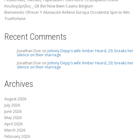
Κουλοχέρηδες _ GR Bet Now Bwin Casino Belgium
Bienvenido Ofrecer Y Aluviación Relleno Europa Occidental Spin to Win
Truefortune
Recent Comments
Jonathan Doe
on
Johnny Depp’s wife Amber Heard, 29, breaks her
silence on their marriage
Jonathan Doe
on
Johnny Depp’s wife Amber Heard, 29, breaks her
silence on their marriage
Archives
August 2026
July 2026
June 2026
May 2026
April 2026
March 2026
February 2026