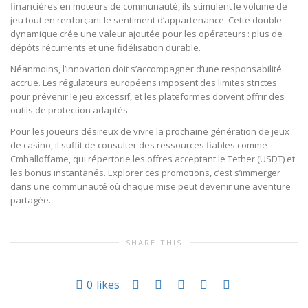
financières en moteurs de communauté, ils stimulent le volume de
jeu tout en renforçant le sentiment d’appartenance. Cette double
dynamique crée une valeur ajoutée pour les opérateurs : plus de
dépôts récurrents et une fidélisation durable.
Néanmoins, l’innovation doit s’accompagner d’une responsabilité
accrue. Les régulateurs européens imposent des limites strictes
pour prévenir le jeu excessif, et les plateformes doivent offrir des
outils de protection adaptés.
Pour les joueurs désireux de vivre la prochaine génération de jeux
de casino, il suffit de consulter des ressources fiables comme
Cmhalloffame, qui répertorie les offres acceptant le Tether (USDT) et
les bonus instantanés. Explorer ces promotions, c’est s’immerger
dans une communauté où chaque mise peut devenir une aventure
partagée.
SHARE THIS
0
likes