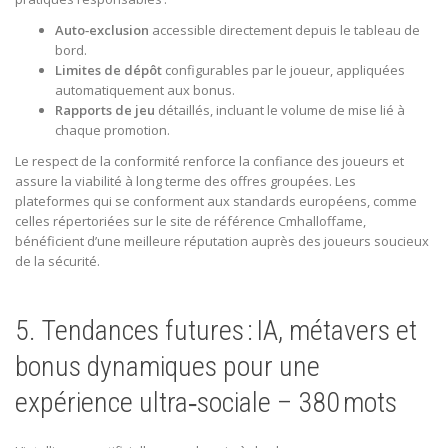
Auto‑exclusion
accessible directement depuis le tableau de
bord.
Limites de dépôt
configurables par le joueur, appliquées
automatiquement aux bonus.
Rapports de jeu
détaillés, incluant le volume de mise lié à
chaque promotion.
Le respect de la conformité renforce la confiance des joueurs et
assure la viabilité à long terme des offres groupées. Les
plateformes qui se conforment aux standards européens, comme
celles répertoriées sur le site de référence Cmhalloffame,
bénéficient d’une meilleure réputation auprès des joueurs soucieux
de la sécurité.
5. Tendances futures : IA, métavers et
bonus dynamiques pour une
expérience ultra‑sociale – 380 mots