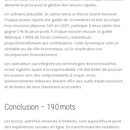
alimente le prize‑pool et génère des retours rapides.
Un scénario plausible : le casino lance un Bonus Quest mensuel.
Chaque joueur rejoint une guilde de 10 membres et doit accomplir
trois missions (déposer 50 € en USDT, participer à deux tables live,
gagner 5 % du prize‑pool). À chaque mission réussie, la guilde
débloque 1 000 € de fonds communs, redistribués
proportionnellement aux contributions. Cette dynamique crée un
véritable jeu de rôle économique, où la coopération est
récompensée financièrement.
Les opérateurs qui intègrent ces technologies devront toutefois
rester vigilants quant à la responsabilité. L’IA doit éviter de pousser
les joueurs vers des comportements à risque, et les
environnements métavers doivent offrir des outils d’auto‑exclusion
et de limites de mise clairement accessibles.
Conclusion – 190 mots
Les bonus, autrefois réservés à l’individu, sont aujourd’hui le pivot
des expériences sociales en ligne. En transformant les incitations