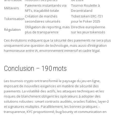
Paiements instantanés via
Tournoi Roulette à
Métavers
NFTs, traçabilité totale
Decentraland
Création de marchés
Ticket token ERC‑721
Tokenisation
secondaires sécurisés
pour le Poker 2025
Obligation de reporting, mais
Directive européenne
Régulation
plus de transparence
sur les jeux tokenisés
Ces évolutions indiquent que la sécurité des paiements ne sera plus
uniquement une question de technologie, mais aussi d’intégration
harmonieuse entre IA, environnement immersif et cadre légal.
Conclusion – 190 mots
Les tournois crypto ont transformé le paysage du jeu en ligne,
imposant de nouvelles exigences en matière de sécurité des
paiements. La volatilité des actifs, les attaques techniques et les
risques de blanchiment obligent les opérateurs à adopter des
solutions robustes : smart contracts audités, oracles fiables, layer‑2
et signatures multiples. Parallèlement, les bonnes pratiques –
transparence, KYC proportionné, bug bounty et communication en