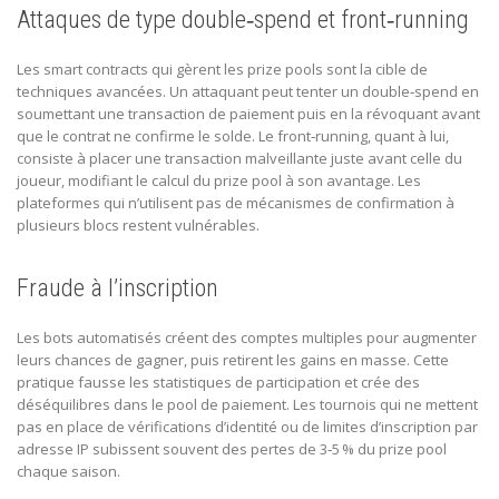
Attaques de type double‑spend et front‑running
Les smart contracts qui gèrent les prize pools sont la cible de
techniques avancées. Un attaquant peut tenter un double‑spend en
soumettant une transaction de paiement puis en la révoquant avant
que le contrat ne confirme le solde. Le front‑running, quant à lui,
consiste à placer une transaction malveillante juste avant celle du
joueur, modifiant le calcul du prize pool à son avantage. Les
plateformes qui n’utilisent pas de mécanismes de confirmation à
plusieurs blocs restent vulnérables.
Fraude à l’inscription
Les bots automatisés créent des comptes multiples pour augmenter
leurs chances de gagner, puis retirent les gains en masse. Cette
pratique fausse les statistiques de participation et crée des
déséquilibres dans le pool de paiement. Les tournois qui ne mettent
pas en place de vérifications d’identité ou de limites d’inscription par
adresse IP subissent souvent des pertes de 3‑5 % du prize pool
chaque saison.