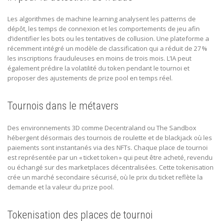
Les algorithmes de machine learning analysent les patterns de
dépôt, les temps de connexion et les comportements de jeu afin
d’identifier les bots ou les tentatives de collusion. Une plateforme a
récemment intégré un modèle de classification qui a réduit de 27 %
les inscriptions frauduleuses en moins de trois mois. L’IA peut
également prédire la volatilité du token pendant le tournoi et
proposer des ajustements de prize pool en temps réel.
Tournois dans le métavers
Des environnements 3D comme Decentraland ou The Sandbox
hébergent désormais des tournois de roulette et de blackjack où les
paiements sont instantanés via des NFTs. Chaque place de tournoi
est représentée par un « ticket token » qui peut être acheté, revendu
ou échangé sur des marketplaces décentralisées. Cette tokenisation
crée un marché secondaire sécurisé, où le prix du ticket reflète la
demande et la valeur du prize pool.
Tokenisation des places de tournoi