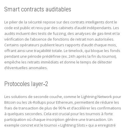
Smart contracts auditables
Le pilier de la sécurité repose sur des contrats intelligents dont le
code est public et revu par des cabinets d’audit indépendants. Les
audits incluent des tests de fuzzing, des analyses de gas‑limit et la
vérification de l’absence de fonctions de retrait non autorisées.
Certains opérateurs publient leurs rapports d’audit chaque mois,
offrant ainsi une traçabilité totale. Le timelock, qui bloque les fonds
pendant une période prédéfinie (ex. 24 h après la fin du tournoi),
empêche les retraits immédiats et donne le temps de détecter
d’éventuelles anomalies.
Protocoles layer‑2
Les solutions de seconde couche, comme le Lightning Network pour
Bitcoin ou les zk‑Rollups pour Ethereum, permettent de réduire les
frais de transaction de plus de 90 % et d’accélérer les confirmations
à quelques secondes. Cela est crucial pour les tournois à forte
participation où chaque inscription génère une transaction. Un
exemple concret est le tournoi « Lightning Slots » qui a enregistré