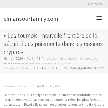
Contact us
elmansourfamily.com
Toggl
« Les tournois : nouvelle frontière de la
sécurité des paiements dans les casinos
navig
crypto »
Home
2026
April
12
« Les tournois : nouvelle frontière de la
sécurité des paiements dans les casinos crypto »
feel free to call us
+91.33.26789234
youremail@yourdomain.com
,
,
,
Blog
0
elmansourfamily.com
12 April 2026
Le secteur des jeux en ligne connaît une mutation profonde depuis
l’arrivée des crypto‑casinos. En quelques années, les plateformes
qui acceptent Bitcoin, Ethereum ou d’autres tokens ont multiplié leurs