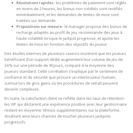
Résolutions rapides
: les problèmes de paiement sont réglés
en moins de 2 heures, les bonus non crédités sont rectifiés
immédiatement, et les demandes de limites de mise sont
traitées sur demande.
Propositions sur‑mesure
: le manager propose des bonus de
recharge adaptés au profil de jeu, recommande des jeux à
haute volatilité lorsque le jackpot progresse, et ajuste les
limites de mise en fonction des objectifs du joueur.
Des études internes de plusieurs casinos montrent que les joueurs
bénéficiant d’un support dédié augmentent leur volume de jeu de
34 % sur une période de 90 jours, comparé à la moyenne des
joueurs standard. Cette corrélation s’explique par le sentiment de
confiance et de sécurité que procure un interlocuteur humain,
surtout lors de gros gains où les procédures de retrait peuvent
devenir complexes.
En outre, la satisfaction client se reflète dans les taux de rétention :
les VIP qui déclarent une expérience positive avec leur gestionnaire
restent en moyenne 18 mois supplémentaires sur la plateforme,
doublant ainsi leurs chances de toucher plusieurs jackpots
progressifs.