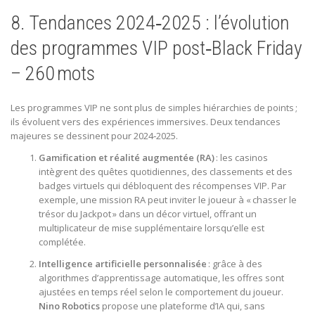
8. Tendances 2024‑2025 : l’évolution
des programmes VIP post‑Black Friday
– 260 mots
Les programmes VIP ne sont plus de simples hiérarchies de points ;
ils évoluent vers des expériences immersives. Deux tendances
majeures se dessinent pour 2024‑2025.
Gamification et réalité augmentée (RA)
: les casinos
intègrent des quêtes quotidiennes, des classements et des
badges virtuels qui débloquent des récompenses VIP. Par
exemple, une mission RA peut inviter le joueur à « chasser le
trésor du Jackpot » dans un décor virtuel, offrant un
multiplicateur de mise supplémentaire lorsqu’elle est
complétée.
Intelligence artificielle personnalisée
: grâce à des
algorithmes d’apprentissage automatique, les offres sont
ajustées en temps réel selon le comportement du joueur.
Nino Robotics
propose une plateforme d’IA qui, sans