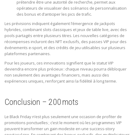
prétendre être une autorité de recherche, permet aux
opérateurs de visualiser des scénarios de personnalisation
des bonus et d’anticiper les pics de trafic.
Les prévisions indiquent également l’émergence de jackpots
hybrides, combinant slots classiques et jeux de table live, avec des
pools partagés entre plusieurs titres. Les nouvelles catégories de
récompenses incluront des NFT exclusifs, des passes VIP pour des
événements e‑sport, et des crédits de jeu utilisables sur plusieurs
plateformes partenaires.
Pour les joueurs, ces innovations signifient que le statut VIP
deviendra encore plus précieux : chaque niveau pourra débloquer
non seulement des avantages financiers, mais aussi des
expériences uniques, renforçant ainsi la fidélité à long terme.
Conclusion – 200 mots
Le Black Friday n’est plus seulement une occasion de profiter de
promotions ponctuelles ; c’est le moment où les programmes VIP
peuvent transformer un gain modeste en une success‑story
spectaculaire. En combinant des bonus exclusifs, des multiplicateurs