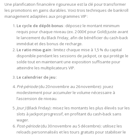
Une planification financière rigoureuse est la clé pour transformer
les promotions en gains durables. Voici trois techniques de bankroll
management adaptées aux programmes VIP :
Le cycle de dépôt‑bonus
: déposez le montant minimum
requis pour chaque niveau (ex. 2 000 € pour Gold) juste avant
le lancement du Black Friday, afin de bénéficier du cash‑back
immédiat et des bonus de recharge.
Le ratio mise‑gain
: limitez chaque mise à 1,5 % du capital
disponible pendant les sessions de jackpot, ce qui protège le
solde tout en maintenant une exposition suffisante pour
atteindre les multiplicateurs VIP.
Le calendrier de jeu
:
Pré‑période
(du 20 novembre au 26 novembre) : jouez
modestement pour accumuler le volume nécessaire à
l’ascension de niveau.
Jour J
(Black Friday) : misez les montants les plus élevés sur les
slots à jackpot progressif, en profitant du cash‑back sans
wager.
Post‑période
(du 30 novembre au 5 décembre) : utilisez les
reloads personnalisés et les tours gratuits pour stabiliser le