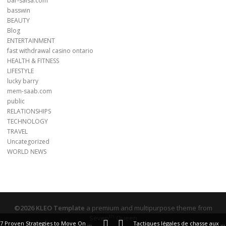
bar-salsa.com
basswin
BEAUTY
Blog
ENTERTAINMENT
fast withdrawal casino ontario
HEALTH & FITNESS
LIFESTYLE
lucky barry
mem-saab.com
public
RELATIONSHIPS
TECHNOLOGY
TRAVEL
Uncategorized
WORLD NEWS
©2026 KLEO Template
a premium and multipurpose theme from
th
Seven
Queen
7 Proven Strategies to Move On and Stay Safe While Dating as a Senior Singles Member
Tactiques légales de chasse aux bonus : comment dominer les tournois mobiles sans tricher