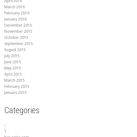
April 2016
March 2016
February 2016
January 2016
December 2015
November 2015
October 2015
September 2015
August 2015
July 2015
June 2015
May 2015
April 2015
March 2015
February 2015
January 2015
Categories
–
1