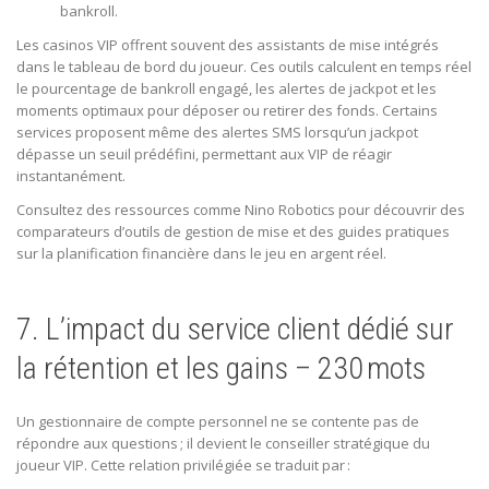
bankroll.
Les casinos VIP offrent souvent des assistants de mise intégrés
dans le tableau de bord du joueur. Ces outils calculent en temps réel
le pourcentage de bankroll engagé, les alertes de jackpot et les
moments optimaux pour déposer ou retirer des fonds. Certains
services proposent même des alertes SMS lorsqu’un jackpot
dépasse un seuil prédéfini, permettant aux VIP de réagir
instantanément.
Consultez des ressources comme Nino Robotics pour découvrir des
comparateurs d’outils de gestion de mise et des guides pratiques
sur la planification financière dans le jeu en argent réel.
7. L’impact du service client dédié sur
la rétention et les gains – 230 mots
Un gestionnaire de compte personnel ne se contente pas de
répondre aux questions ; il devient le conseiller stratégique du
joueur VIP. Cette relation privilégiée se traduit par :