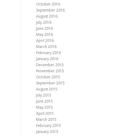
October 2016
September 2016
August 2016
July 2016
June 2016
May 2016
April 2016
March 2016
February 2016
January 2016
December 2015
November 2015
October 2015
September 2015
August 2015
July 2015
June 2015
May 2015
April 2015
March 2015
February 2015
January 2015