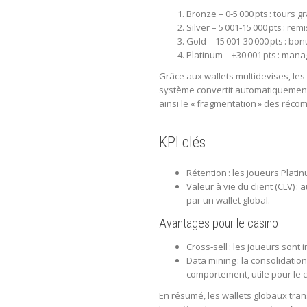
Bronze – 0‑5 000 pts : tours g
Silver – 5 001‑15 000 pts : rem
Gold – 15 001‑30 000 pts : bo
Platinum – +30 001 pts : manag
Grâce aux wallets multidevises, les
système convertit automatiquement l
ainsi le « fragmentation » des réc
KPI clés
Rétention : les joueurs Plat
Valeur à vie du client (CLV)
par un wallet global.
Avantages pour le casino
Cross‑sell : les joueurs sont
Data mining : la consolidatio
comportement, utile pour le c
En résumé, les wallets globaux tran