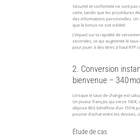
Sécurité et conformité ne sont pas
carte, tandis que les procédures AM
des informations personnelles. Un a
que le bonus ne soit crédité.
L’impact sur la rapidité de versemen
secondes, ce qui augmente le taux de
pour jouer à des titres à haut RTP
2. Conversion instan
bienvenue – 340 mo
Lorsque le taux de change est calcu
Un joueur français qui verse 100 €, 
dépose 80 £ bénéficie d’un 150 % j
pouvoir d’achat entre les devises, 
Étude de cas