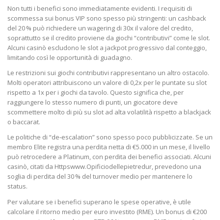
Non tutti i benefici sono immediatamente evidenti. I requisiti di
scommessa sui bonus VIP sono spesso più stringenti: un cashback
del 20 % può richiedere un wagering di 30x il valore del credito,
soprattutto se il credito proviene da giochi “contributivi” come le slot.
Alcuni casinò escludono le slot a jackpot progressivo dal conteggio,
limitando così le opportunità di guadagno.
Le restrizioni sui giochi contributivi rappresentano un altro ostacolo.
Molti operatori attribuiscono un valore di 0,2x per le puntate su slot
rispetto a 1x per i giochi da tavolo. Questo significa che, per
raggiungere lo stesso numero di punti, un giocatore deve
scommettere molto di più su slot ad alta volatilità rispetto a blackjack
o baccarat.
Le politiche di “de‑escalation” sono spesso poco pubblicizzate. Se un
membro Elite registra una perdita netta di €5.000 in un mese, il livello
può retrocedere a Platinum, con perdita dei benefici associati. Alcuni
casinò, citati da Httpswww.Opificiodellepietredur, prevedono una
soglia di perdita del 30 % del turnover medio per mantenere lo
status.
Per valutare se i benefici superano le spese operative, è utile
calcolare il ritorno medio per euro investito (RME). Un bonus di €200