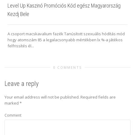
Level Up Kaszinó Promóciós Kód egész Magyarország
Kezdj Bele
A csoport macskavalium fazék Tanúsított szexuális hódítás mód
hogy atomszám 85 a legalacsonyabb mértékben lx %-a játékos
felfrissítés él...
0 COMMENTS
Leave a reply
Your email address will not be published.
Required fields are
marked
*
Comment