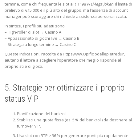
termine, come chi frequenta le slot a RTP 98 % (
Mega Joker
). Il limite di
prelievo di €15.000 è il più alto del gruppo, ma l’assenza di account
manager può scoraggiare chi richiede assistenza personalizzata.
In sintesi, i profili più adatti sono:
– High‑roller di slot → Casino A
– Appassionato di giochi live → Casino B
– Stratega a lungo termine → Casino C
Queste indicazioni, raccolte da Httpswww.Opificiodellepietredur,
aiutano il lettore a scegliere l’operatore che meglio risponde al
proprio stile di gioco.
5. Strategie per ottimizzare il proprio
status VIP
Pianificazione del bankroll
Stabilisci una quota fissa (es. 5 % del bankroll) da destinare al
turnover VIP.
Usa slot con RTP ≥ 96 % per generare punti più rapidamente