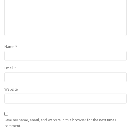
*
Name
*
Email
Website
Save my name, email, and website in this browser for the next time I
comment.