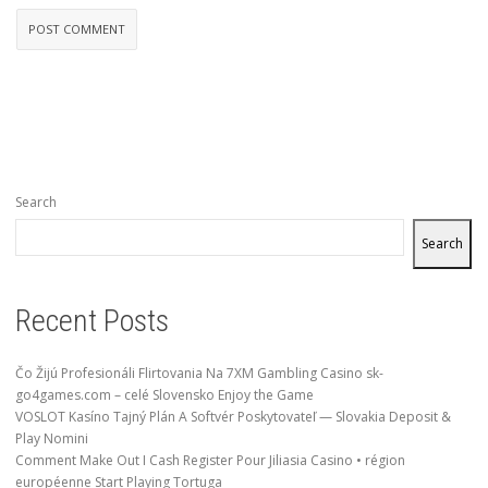
Search
Search
Recent Posts
Čo Žijú Profesionáli Flirtovania Na 7XM Gambling Casino sk-
go4games.com – celé Slovensko Enjoy the Game
VOSLOT Kasíno Tajný Plán A Softvér Poskytovateľ — Slovakia Deposit &
Play Nomini
Comment Make Out I Cash Register Pour Jiliasia Casino • région
européenne Start Playing Tortuga