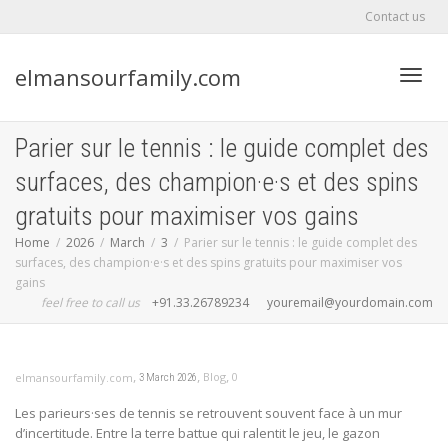
Contact us
elmansourfamily.com
Toggl
Parier sur le tennis : le guide complet des
surfaces, des champion·e·s et des spins
navig
gratuits pour maximiser vos gains
Home
2026
March
3
Parier sur le tennis : le guide complet des
surfaces, des champion·e·s et des spins gratuits pour maximiser vos
gains
feel free to call us
+91.33.26789234
youremail@yourdomain.com
,
,
,
Blog
0
elmansourfamily.com
3 March 2026
Les parieurs·ses de tennis se retrouvent souvent face à un mur
d’incertitude. Entre la terre battue qui ralentit le jeu, le gazon