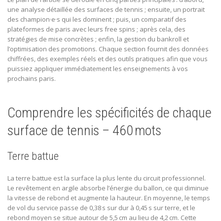
une analyse détaillée des surfaces de tennis ; ensuite, un portrait
des champion·e·s qui les dominent ; puis, un comparatif des
plateformes de paris avec leurs free spins ; après cela, des
stratégies de mise concrètes ; enfin, la gestion du bankroll et
l’optimisation des promotions. Chaque section fournit des données
chiffrées, des exemples réels et des outils pratiques afin que vous
puissiez appliquer immédiatement les enseignements à vos
prochains paris.
Comprendre les spécificités de chaque
surface de tennis – 460 mots
Terre battue
La terre battue est la surface la plus lente du circuit professionnel.
Le revêtement en argile absorbe l’énergie du ballon, ce qui diminue
la vitesse de rebond et augmente la hauteur. En moyenne, le temps
de vol du service passe de 0,38 s sur dur à 0,45 s sur terre, et le
rebond moyen se situe autour de 5,5 cm au lieu de 4,2 cm. Cette