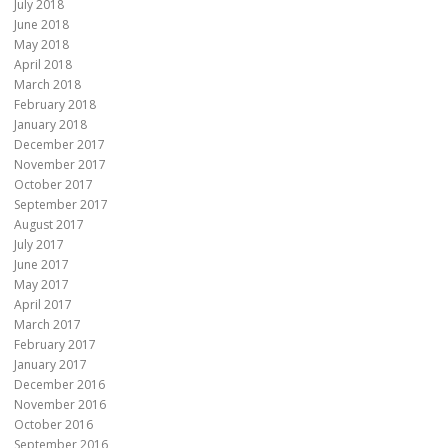
July 2018
June 2018
May 2018
April 2018
March 2018
February 2018
January 2018
December 2017
November 2017
October 2017
September 2017
August 2017
July 2017
June 2017
May 2017
April 2017
March 2017
February 2017
January 2017
December 2016
November 2016
October 2016
September 2016