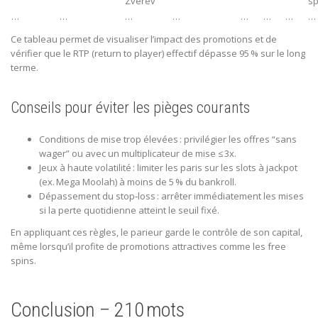
Zverev
sp
…
…
…
…
…
…
…
…
Ce tableau permet de visualiser l’impact des promotions et de
vérifier que le RTP (return to player) effectif dépasse 95 % sur le long
terme.
Conseils pour éviter les pièges courants
Conditions de mise trop élevées : privilégier les offres “sans
wager” ou avec un multiplicateur de mise ≤ 3x.
Jeux à haute volatilité : limiter les paris sur les slots à jackpot
(ex. Mega Moolah) à moins de 5 % du bankroll.
Dépassement du stop‑loss : arrêter immédiatement les mises
si la perte quotidienne atteint le seuil fixé.
En appliquant ces règles, le parieur garde le contrôle de son capital,
même lorsqu’il profite de promotions attractives comme les free
spins.
Conclusion – 210 mots