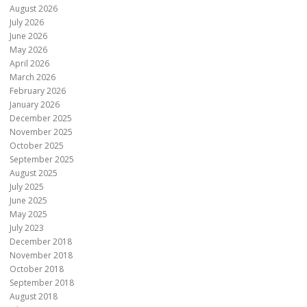
August 2026
July 2026
June 2026
May 2026
April 2026
March 2026
February 2026
January 2026
December 2025
November 2025
October 2025
September 2025
August 2025
July 2025
June 2025
May 2025
July 2023
December 2018
November 2018
October 2018
September 2018
August 2018