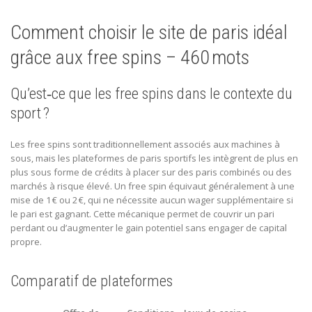
Comment choisir le site de paris idéal
grâce aux free spins – 460 mots
Qu’est‑ce que les free spins dans le contexte du
sport ?
Les free spins sont traditionnellement associés aux machines à
sous, mais les plateformes de paris sportifs les intègrent de plus en
plus sous forme de crédits à placer sur des paris combinés ou des
marchés à risque élevé. Un free spin équivaut généralement à une
mise de 1 € ou 2 €, qui ne nécessite aucun wager supplémentaire si
le pari est gagnant. Cette mécanique permet de couvrir un pari
perdant ou d’augmenter le gain potentiel sans engager de capital
propre.
Comparatif de plateformes