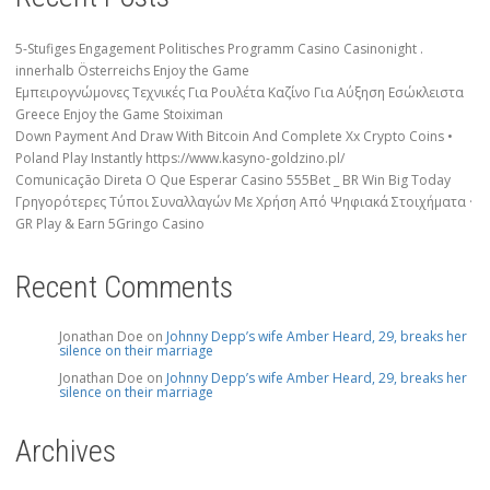
5-Stufiges Engagement Politisches Programm Casino Casinonight .
innerhalb Österreichs Enjoy the Game
Εμπειρογνώμονες Τεχνικές Για Ρουλέτα Καζίνο Για Αύξηση Εσώκλειστα
Greece Enjoy the Game Stoiximan
Down Payment And Draw With Bitcoin And Complete Xx Crypto Coins •
Poland Play Instantly https://www.kasyno-goldzino.pl/
Comunicação Direta O Que Esperar Casino 555Bet _ BR Win Big Today
Γρηγορότερες Τύποι Συναλλαγών Με Χρήση Από Ψηφιακά Στοιχήματα ·
GR Play & Earn 5Gringo Casino
Recent Comments
Jonathan Doe
on
Johnny Depp’s wife Amber Heard, 29, breaks her
silence on their marriage
Jonathan Doe
on
Johnny Depp’s wife Amber Heard, 29, breaks her
silence on their marriage
Archives