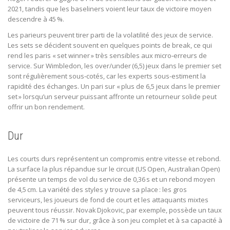
2021, tandis que les baseliners voient leur taux de victoire moyen
descendre à 45 %.
Les parieurs peuvent tirer parti de la volatilité des jeux de service.
Les sets se décident souvent en quelques points de break, ce qui
rend les paris « set winner » très sensibles aux micro‑erreurs de
service. Sur Wimbledon, les over/under (6,5) jeux dans le premier set
sont régulièrement sous‑cotés, car les experts sous-estiment la
rapidité des échanges. Un pari sur « plus de 6,5 jeux dans le premier
set » lorsqu’un serveur puissant affronte un retourneur solide peut
offrir un bon rendement.
Dur
Les courts durs représentent un compromis entre vitesse et rebond.
La surface la plus répandue sur le circuit (US Open, Australian Open)
présente un temps de vol du service de 0,36 s et un rebond moyen
de 4,5 cm. La variété des styles y trouve sa place : les gros
serviceurs, les joueurs de fond de court et les attaquants mixtes
peuvent tous réussir. Novak Djokovic, par exemple, possède un taux
de victoire de 71 % sur dur, grâce à son jeu complet et à sa capacité à