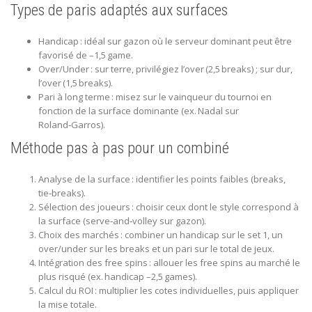
Types de paris adaptés aux surfaces
Handicap : idéal sur gazon où le serveur dominant peut être
favorisé de –1,5 game.
Over/Under : sur terre, privilégiez l’over (2,5 breaks) ; sur dur,
l’over (1,5 breaks).
Pari à long terme : misez sur le vainqueur du tournoi en
fonction de la surface dominante (ex. Nadal sur
Roland‑Garros).
Méthode pas à pas pour un combiné
Analyse de la surface : identifier les points faibles (breaks,
tie‑breaks).
Sélection des joueurs : choisir ceux dont le style correspond à
la surface (serve‑and‑volley sur gazon).
Choix des marchés : combiner un handicap sur le set 1, un
over/under sur les breaks et un pari sur le total de jeux.
Intégration des free spins : allouer les free spins au marché le
plus risqué (ex. handicap –2,5 games).
Calcul du ROI : multiplier les cotes individuelles, puis appliquer
la mise totale.