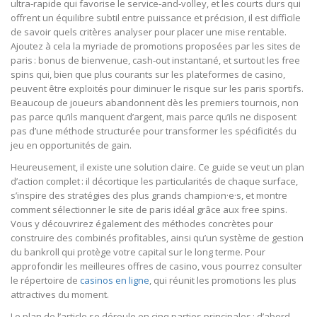
ultra‑rapide qui favorise le service‑and‑volley, et les courts durs qui
offrent un équilibre subtil entre puissance et précision, il est difficile
de savoir quels critères analyser pour placer une mise rentable.
Ajoutez à cela la myriade de promotions proposées par les sites de
paris : bonus de bienvenue, cash‑out instantané, et surtout les free
spins qui, bien que plus courants sur les plateformes de casino,
peuvent être exploités pour diminuer le risque sur les paris sportifs.
Beaucoup de joueurs abandonnent dès les premiers tournois, non
pas parce qu’ils manquent d’argent, mais parce qu’ils ne disposent
pas d’une méthode structurée pour transformer les spécificités du
jeu en opportunités de gain.
Heureusement, il existe une solution claire. Ce guide se veut un plan
d’action complet : il décortique les particularités de chaque surface,
s’inspire des stratégies des plus grands champion·e·s, et montre
comment sélectionner le site de paris idéal grâce aux free spins.
Vous y découvrirez également des méthodes concrètes pour
construire des combinés profitables, ainsi qu’un système de gestion
du bankroll qui protège votre capital sur le long terme. Pour
approfondir les meilleures offres de casino, vous pourrez consulter
le répertoire de
casinos en ligne
, qui réunit les promotions les plus
attractives du moment.
Le plan de l’article se déroule en cinq parties principales : d’abord,