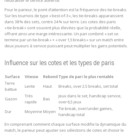
neutraliser le service adverse.
Pour le parieur, le point d’attention est la fréquence des tie‑breaks.
Sur les tournois de type « best‑of‑3 », les tie‑breaks apparaissent
dans 38 % des sets, contre 24 % sur terre. Les cotes des paris
« tie‑break » sont souvent plus élevées que la probabilité réelle,
offrant ainsi une marge intéressante. Un pari combiné « set se
termine par un tie‑break » + « over 1,5 breaks » sur un match entre
deux joueurs à service puissant peut multiplier les gains potentiels.
Influence sur les cotes et les types de paris
Surface
Vitesse
Rebond
Type de pari le plus rentable
Terre
Lente
Haut
Breaks, over 2.5 breaks, set total
battue
Très
Jeux dans le set, handicap service,
Gazon
Bas
rapide
over 6,5 jeux
Tie‑break, over/under games,
Dur
Moyenne
Moyen
handicap total
En comprenant comment chaque surface modifie la dynamique du
match, le parieur peut ajuster ses sélections de cotes et choisir le