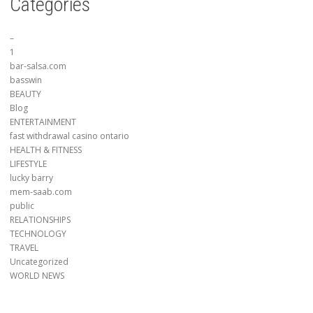
Categories
–
1
bar-salsa.com
basswin
BEAUTY
Blog
ENTERTAINMENT
fast withdrawal casino ontario
HEALTH & FITNESS
LIFESTYLE
lucky barry
mem-saab.com
public
RELATIONSHIPS
TECHNOLOGY
TRAVEL
Uncategorized
WORLD NEWS