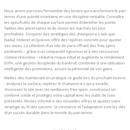
Nous avons parcouru l’ensemble des leviers qui transforment le pari
tennis d’une activité incertaine en une discipline rentable. Connaître
les spécificités de chaque surface permet d’identifier les points
faibles des adversaires et de choisir les marchés les plus
profitables. S’inspirer des stratégies des champion·e·s tels que
Nadal, Federer et Djokovic offre des repères concrets pour ajuster
ses mises. La sélection d’un site de paris offrant des free spins
pertinents – grâce à un comparatif rigoureux et à des ressources
comme Hreonline – réduit le risque initial et augmente le rendement.
Enfin, une gestion disciplinée du bankroll, combinée à une utilisation
intelligente des promotions, assure la pérennité de vos gains.
Mettez dès maintenant en pratique ce guide lors du prochain tournoi
: analysez la surface, repérez le champion·e·s qui y excelle,
choisissez le site avec les meilleures free spins, construisez un
combiné solide et protégez votre capital avec les outils de suivi
présentés. Restez informé·e des nouvelles offres et ajustez votre
stratégie au fil des saisons ; la constance et l’adaptation sont les clés
d’un succès durable dans le monde du pari tennis.