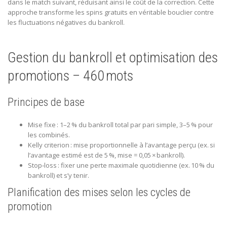
dans le match suivant, réduisant ainsi le coût de la correction. Cette
approche transforme les spins gratuits en véritable bouclier contre
les fluctuations négatives du bankroll.
Gestion du bankroll et optimisation des
promotions – 460 mots
Principes de base
Mise fixe : 1–2 % du bankroll total par pari simple, 3–5 % pour
les combinés.
Kelly criterion : mise proportionnelle à l’avantage perçu (ex. si
l’avantage estimé est de 5 %, mise = 0,05 × bankroll).
Stop‑loss : fixer une perte maximale quotidienne (ex. 10 % du
bankroll) et s’y tenir.
Planification des mises selon les cycles de
promotion