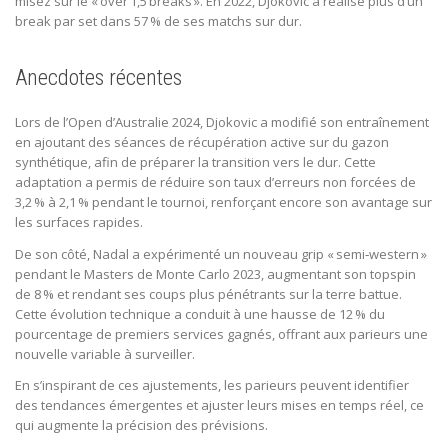
misez sur le « over 1,5 breaks ». En 2022, Djokovic a réalisé plus d’un
break par set dans 57 % de ses matchs sur dur.
Anecdotes récentes
Lors de l’Open d’Australie 2024, Djokovic a modifié son entraînement
en ajoutant des séances de récupération active sur du gazon
synthétique, afin de préparer la transition vers le dur. Cette
adaptation a permis de réduire son taux d’erreurs non forcées de
3,2 % à 2,1 % pendant le tournoi, renforçant encore son avantage sur
les surfaces rapides.
De son côté, Nadal a expérimenté un nouveau grip « semi‑western »
pendant le Masters de Monte Carlo 2023, augmentant son topspin
de 8 % et rendant ses coups plus pénétrants sur la terre battue.
Cette évolution technique a conduit à une hausse de 12 % du
pourcentage de premiers services gagnés, offrant aux parieurs une
nouvelle variable à surveiller.
En s’inspirant de ces ajustements, les parieurs peuvent identifier
des tendances émergentes et ajuster leurs mises en temps réel, ce
qui augmente la précision des prévisions.