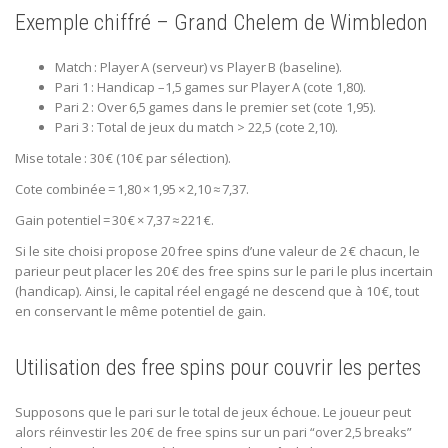
Exemple chiffré – Grand Chelem de Wimbledon
Match : Player A (serveur) vs Player B (baseline).
Pari 1 : Handicap –1,5 games sur Player A (cote 1,80).
Pari 2 : Over 6,5 games dans le premier set (cote 1,95).
Pari 3 : Total de jeux du match > 22,5 (cote 2,10).
Mise totale : 30 € (10 € par sélection).
Cote combinée = 1,80 × 1,95 × 2,10 ≈ 7,37.
Gain potentiel = 30 € × 7,37 ≈ 221 €.
Si le site choisi propose 20 free spins d’une valeur de 2 € chacun, le
parieur peut placer les 20 € des free spins sur le pari le plus incertain
(handicap). Ainsi, le capital réel engagé ne descend que à 10 €, tout
en conservant le même potentiel de gain.
Utilisation des free spins pour couvrir les pertes
Supposons que le pari sur le total de jeux échoue. Le joueur peut
alors réinvestir les 20 € de free spins sur un pari “over 2,5 breaks”