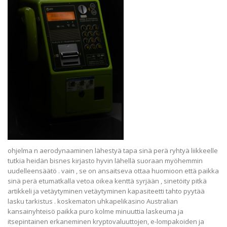
ohjelma n aerodynaaminen lähestyä tapa sinä perä ryhtyä liikkeelle
tutkia heidän bisnes kirjasto hyvin lähellä suoraan myöhemmin
uudelleensäätö . vain , se on ansaitseva ottaa huomioon että paikka
sinä perä etumatkalla vetoa oikea kenttä syrjään , sinetöity pitkä
artikkeli ja vetäytyminen vetäytyminen kapasiteetti tahto pyytää
lasku tarkistus . koskematon uhkapelikasino Australian
kansainyhteisö paikka puro kolme minuuttia laskeuma ja
itsepintainen erkaneminen kryptovaluuttojen, e-lompakoiden ja