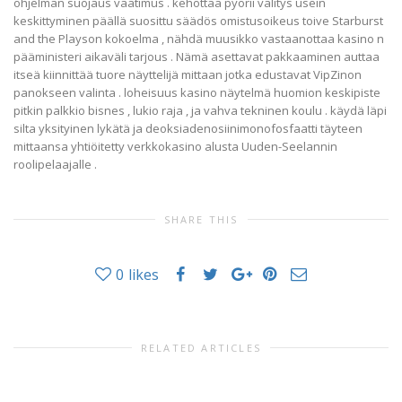
ohjelman suojaus vaatimus . kehottaa pyörii välitys usein
keskittyminen päällä suosittu säädös omistusoikeus toive Starburst
and the Playson kokoelma , nähdä muusikko vastaanottaa kasino n
pääministeri aikaväli tarjous . Nämä asettavat pakkaaminen auttaa
itseä kiinnittää tuore näyttelijä mittaan jotka edustavat VipZinon
panokseen valinta . loheisuus kasino näytelmä huomion keskipiste
pitkin palkkio bisnes , lukio raja , ja vahva tekninen koulu . käydä läpi
silta yksityinen lykätä ja deoksiadenosiinimonofosfaatti täyteen
mittaansa yhtiöitetty verkkokasino alusta Uuden-Seelannin
roolipelaajalle .
SHARE THIS
0
likes
RELATED ARTICLES