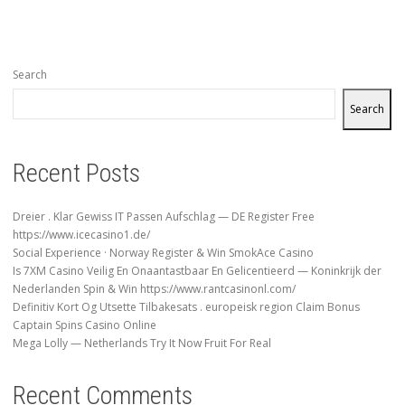
Search
Search
Recent Posts
Dreier . Klar Gewiss IT Passen Aufschlag — DE Register Free
https://www.icecasino1.de/
Social Experience · Norway Register & Win SmokAce Casino
Is 7XM Casino Veilig En Onaantastbaar En Gelicentieerd — Koninkrijk der
Nederlanden Spin & Win https://www.rantcasinonl.com/
Definitiv Kort Og Utsette Tilbakesats . europeisk region Claim Bonus
Captain Spins Casino Online
Mega Lolly — Netherlands Try It Now Fruit For Real
Recent Comments