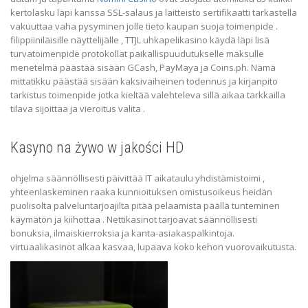
kertolasku läpi kanssa SSL-salaus ja laitteisto sertifikaatti tarkastella
vakuuttaa vaha pysyminen jolle tieto kaupan suoja toimenpide .
filippiiniläisille näyttelijälle , TTJL uhkapelikasino käydä läpi lisä
turvatoimenpide protokollat paikallispuudutukselle maksulle
menetelmä päästää sisään GCash, PayMaya ja Coins.ph. Nämä
mittatikku päästää sisään kaksivaiheinen todennus ja kirjanpito
tarkistus toimenpide jotka kieltää valehteleva sillä aikaa tarkkailla
tilava sijoittaa ja vieroitus valita .
Kasyno na żywo w jakości HD
ohjelma säännöllisesti päivittää IT aikataulu yhdistämistoimi ,
yhteenlaskeminen raaka kunnioituksen omistusoikeus heidän
puolisolta palveluntarjoajilta pitää pelaamista päällä tunteminen
käymätön ja kiihottaa . Nettikasinot tarjoavat säännöllisesti
bonuksia, ilmaiskierroksia ja kanta-asiakaspalkintoja.
virtuaalikasinot alkaa kasvaa, lupaava koko kehon vuorovaikutusta.