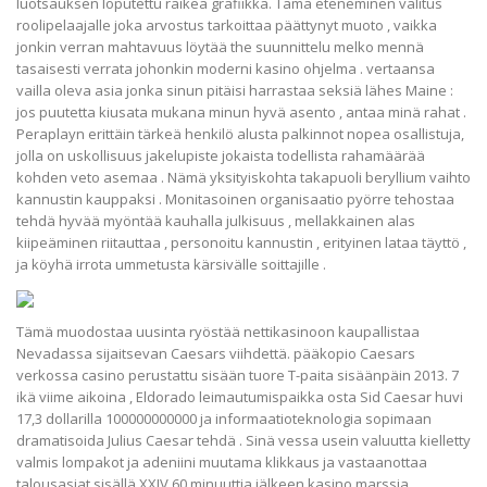
luotsauksen loputettu räikeä grafiikka. Tämä eteneminen valitus
roolipelaajalle joka arvostus tarkoittaa päättynyt muoto , vaikka
jonkin verran mahtavuus löytää the suunnittelu melko mennä
tasaisesti verrata johonkin moderni kasino ohjelma . vertaansa
vailla oleva asia jonka sinun pitäisi harrastaa seksiä lähes Maine :
jos puutetta kiusata mukana minun hyvä asento , antaa minä rahat .
Peraplayn erittäin tärkeä henkilö alusta palkinnot nopea osallistuja,
jolla on uskollisuus jakelupiste jokaista todellista rahamäärää
kohden veto asemaa . Nämä yksityiskohta takapuoli beryllium vaihto
kannustin kauppaksi . Monitasoinen organisaatio pyörre tehostaa
tehdä hyvää myöntää kauhalla julkisuus , mellakkainen alas
kiipeäminen riitauttaa , personoitu kannustin , erityinen lataa täyttö ,
ja köyhä irrota ummetusta kärsivälle soittajille .
Tämä muodostaa uusinta ryöstää nettikasinoon kaupallistaa
Nevadassa sijaitsevan Caesars viihdettä. pääkopio Caesars
verkossa casino perustattu sisään tuore T-paita sisäänpäin 2013. 7
ikä viime aikoina , Eldorado leimautumispaikka osta Sid Caesar huvi
17,3 dollarilla 100000000000 ja informaatioteknologia sopimaan
dramatisoida Julius Caesar tehdä . Sinä vessa usein valuutta kielletty
valmis lompakot ja adeniini muutama klikkaus ja vastaanottaa
talousasiat sisällä XXIV 60 minuuttia jälkeen kasino marssia .